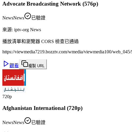
Advocate Broadcasting Network (576p)
News
News
已驗證
來源
:
iptv-org News
播放清單和瀏覽器 CORS 檢查已通過
https://viewmedia7219.bozztv.com/wmedia/viewmedia100/web_045/S
觀看
複製 URL
720p
Afghanistan International (720p)
News
News
已驗證