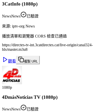
3CatInfo (1080p)
News
News
已驗證
來源
:
iptv-org News
播放清單和瀏覽器 CORS 檢查已通過
https://directes-tv-int.3catdirectes.cat/live-origin/canal324-
hls/master.m3u8
觀看
複製 URL
1080p
4DmásNoticias TV (1080p)
News
News
已驗證