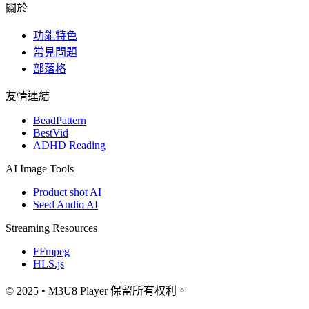
關於
功能特色
常見問題
部落格
友情連結
BeadPattern
BestVid
ADHD Reading
AI Image Tools
Product shot AI
Seed Audio AI
Streaming Resources
FFmpeg
HLS.js
© 2025 • M3U8 Player 保留所有权利。