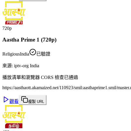
720p
Aastha Prime 1 (720p)
Religious
India
已驗證
來源
:
iptv-org India
播放清單和瀏覽器 CORS 檢查已通過
https://aasthaott.akamaized.net/110923/smil:aasthaprime1.smil/maste
觀看
複製 URL