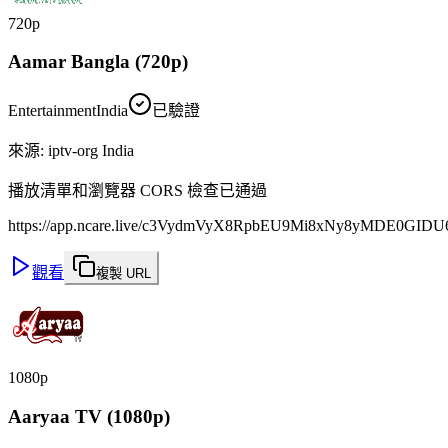
720p
Aamar Bangla (720p)
Entertainment
India
已驗證
來源
:
iptv-org India
播放清單和瀏覽器 CORS 檢查已通過
https://app.ncare.live/c3VydmVyX8RpbEU9Mi8xNy8yMDE0GI
觀看
複製 URL
1080p
Aaryaa TV (1080p)