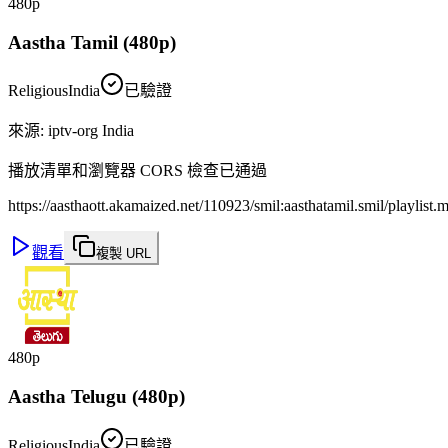
480p
Aastha Tamil (480p)
Religious
India
已驗證
來源
:
iptv-org India
播放清單和瀏覽器 CORS 檢查已通過
https://aasthaott.akamaized.net/110923/smil:aasthatamil.smil/playlist.
觀看
複製 URL
480p
Aastha Telugu (480p)
Religious
India
已驗證