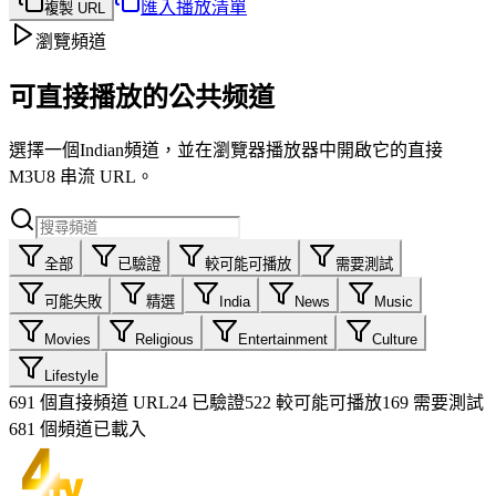
匯入播放清單
複製 URL
瀏覽頻道
可直接播放的公共频道
選擇一個Indian頻道，並在瀏覽器播放器中開啟它的直接
M3U8 串流 URL。
全部
已驗證
較可能可播放
需要測試
可能失敗
精選
India
News
Music
Movies
Religious
Entertainment
Culture
Lifestyle
691
個直接頻道 URL
24
已驗證
522
較可能可播放
169
需要測試
681 個頻道已載入