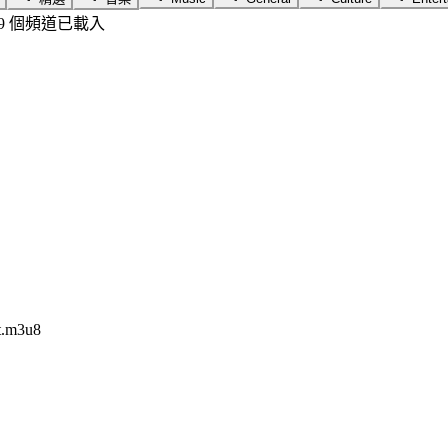
49 個頻道已載入
st.m3u8