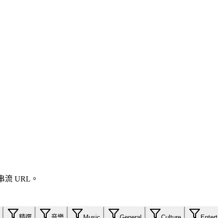
流 URL。
精選
音樂
Music
General
Culture
Enter