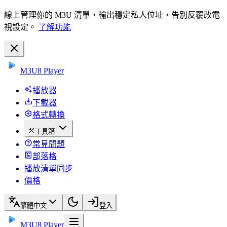
線上管理你的 M3U 清單，輸出穩定私人位址，告別反覆改電
視設定。
了解功能
M3U8 Player
播放器
下載器
格式轉換
工具箱
常見問題
部落格
播放清單同步
價格
繁體中文
登入
M3U8 Player