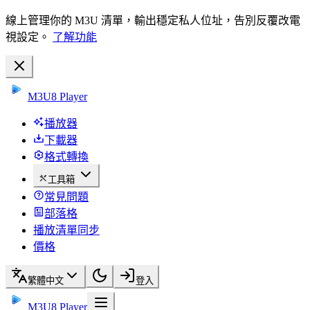
線上管理你的 M3U 清單，輸出穩定私人位址，告別反覆改電
視設定。
了解功能
M3U8 Player
播放器
下載器
格式轉換
工具箱
常見問題
部落格
播放清單同步
價格
繁體中文
登入
M3U8 Player