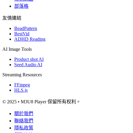
部落格
友情連結
BeadPattern
BestVid
ADHD Reading
AI Image Tools
Product shot AI
Seed Audio AI
Streaming Resources
FFmpeg
HLS.js
© 2025 • M3U8 Player 保留所有权利。
關於我們
聯絡我們
隱私政策