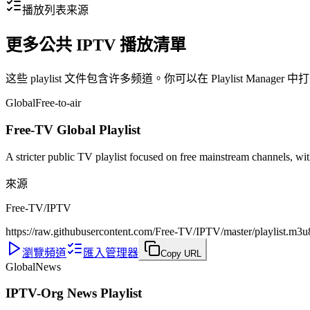
播放列表来源
更多公共 IPTV 播放清單
这些 playlist 文件包含许多频道。你可以在 Playlist Mana
Global
Free-to-air
Free-TV Global Playlist
A stricter public TV playlist focused on free mainstream channels, wi
來源
Free-TV/IPTV
https://raw.githubusercontent.com/Free-TV/IPTV/master/playlist.m3u
瀏覽頻道
匯入管理器
Copy URL
Global
News
IPTV-Org News Playlist