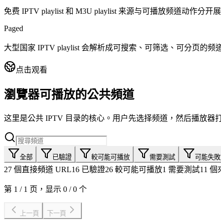
免费 IPTV playlist 和 M3U playlist 来源与可播放频道动作分
Paged
大型国家 IPTV playlist 会解析成可搜索、可筛选、可分页的
点击观看
瀏覽器可播放的公共頻道
这里是公共 IPTV 目录的核心。用户先选择频道，然后播放器
全部
已驗證
較可能可播放
需要測試
可能失敗
27
個直接頻道 URL
16
已驗證
26
較可能可播放
1
需要測試
11 個來
第 1 / 1 页，显示 0 / 0 个
上一頁
下一頁