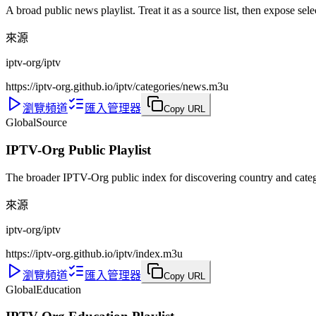
A broad public news playlist. Treat it as a source list, then expose sel
來源
iptv-org/iptv
https://iptv-org.github.io/iptv/categories/news.m3u
瀏覽頻道
匯入管理器
Copy URL
Global
Source
IPTV-Org Public Playlist
The broader IPTV-Org public index for discovering country and catego
來源
iptv-org/iptv
https://iptv-org.github.io/iptv/index.m3u
瀏覽頻道
匯入管理器
Copy URL
Global
Education