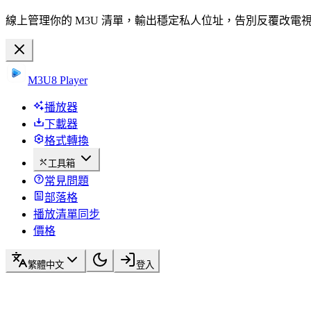
線上管理你的 M3U 清單，輸出穩定私人位址，告別反覆改電
M3U8 Player
播放器
下載器
格式轉換
工具箱
常見問題
部落格
播放清單同步
價格
繁體中文
登入