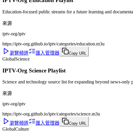
IPTV-Org Education Playlist
Education-focused public streams for a future learning and documenta
來源
iptv-org/iptv
https://iptv-org.github.io/iptv/categories/education.m3u
瀏覽頻道
匯入管理器
Copy URL
Global
Science
IPTV-Org Science Playlist
Science and technology source list for expanding beyond news-only p
來源
iptv-org/iptv
https://iptv-org.github.io/iptv/categories/science.m3u
瀏覽頻道
匯入管理器
Copy URL
Global
Culture