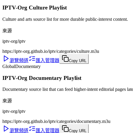
IPTV-Org Culture Playlist
Culture and arts source list for more durable public-interest content.
來源
iptv-org/iptv
https://iptv-org.github.io/iptv/categories/culture.m3u
瀏覽頻道
匯入管理器
Copy URL
Global
Documentary
IPTV-Org Documentary Playlist
Documentary source list that can feed higher-intent editorial pages late
來源
iptv-org/iptv
https://iptv-org.github.io/iptv/categories/documentary.m3u
瀏覽頻道
匯入管理器
Copy URL