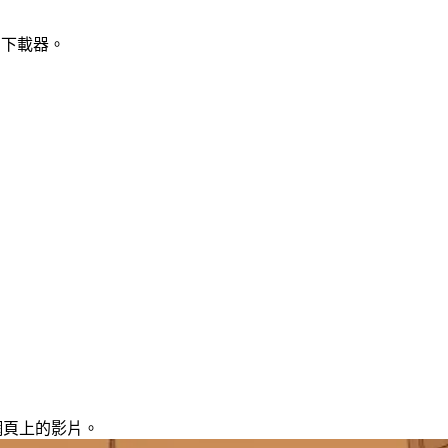
 下載器。
片託管服務。