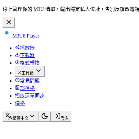
線上管理你的 M3U 清單，輸出穩定私人位址，告別反覆改電
M3U8 Player
播放器
下載器
格式轉換
工具箱
常見問題
部落格
播放清單同步
價格
繁體中文
登入