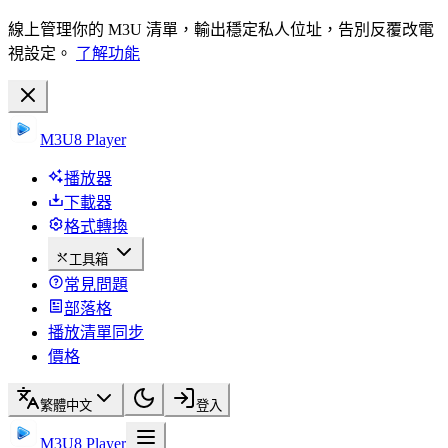
線上管理你的 M3U 清單，輸出穩定私人位址，告別反覆改電
視設定。
了解功能
M3U8 Player
播放器
下載器
格式轉換
工具箱
常見問題
部落格
播放清單同步
價格
繁體中文
登入
M3U8 Player