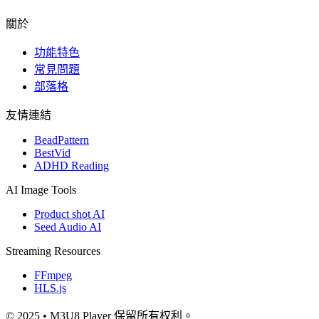
關於
功能特色
常見問題
部落格
友情連結
BeadPattern
BestVid
ADHD Reading
AI Image Tools
Product shot AI
Seed Audio AI
Streaming Resources
FFmpeg
HLS.js
© 2025 • M3U8 Player 保留所有权利。