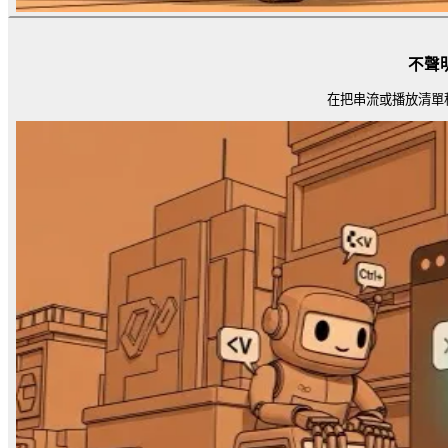
不聲
在把串流或播放清單