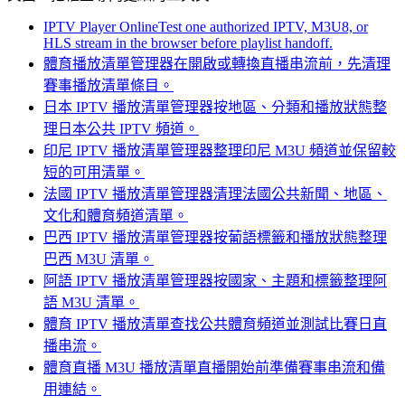
IPTV Player Online
Test one authorized IPTV, M3U8, or
HLS stream in the browser before playlist handoff.
體育播放清單管理器
在開啟或轉換直播串流前，先清理
賽事播放清單條目。
日本 IPTV 播放清單管理器
按地區、分類和播放狀態整
理日本公共 IPTV 頻道。
印尼 IPTV 播放清單管理器
整理印尼 M3U 頻道並保留較
短的可用清單。
法國 IPTV 播放清單管理器
清理法國公共新聞、地區、
文化和體育頻道清單。
巴西 IPTV 播放清單管理器
按葡語標籤和播放狀態整理
巴西 M3U 清單。
阿語 IPTV 播放清單管理器
按國家、主題和標籤整理阿
語 M3U 清單。
體育 IPTV 播放清單
查找公共體育頻道並測試比賽日直
播串流。
體育直播 M3U 播放清單
直播開始前準備賽事串流和備
用連結。