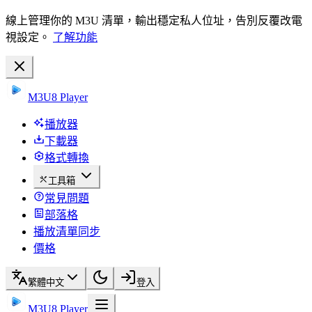
線上管理你的 M3U 清單，輸出穩定私人位址，告別反覆改電
視設定。
了解功能
M3U8 Player
播放器
下載器
格式轉換
工具箱
常見問題
部落格
播放清單同步
價格
繁體中文
登入
M3U8 Player