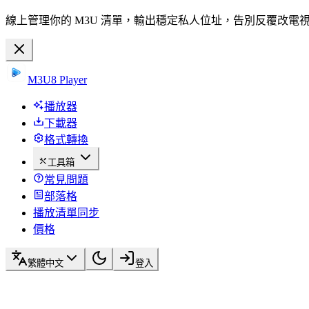
線上管理你的 M3U 清單，輸出穩定私人位址，告別反覆改電
M3U8 Player
播放器
下載器
格式轉換
工具箱
常見問題
部落格
播放清單同步
價格
繁體中文
登入