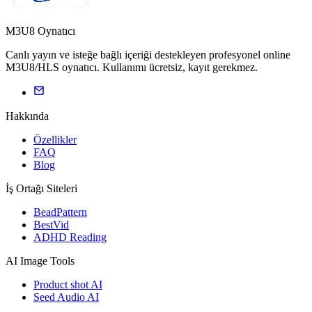
M3U8 Oynatıcı
Canlı yayın ve isteğe bağlı içeriği destekleyen profesyonel online
M3U8/HLS oynatıcı. Kullanımı ücretsiz, kayıt gerekmez.
Hakkında
Özellikler
FAQ
Blog
İş Ortağı Siteleri
BeadPattern
BestVid
ADHD Reading
AI Image Tools
Product shot AI
Seed Audio AI