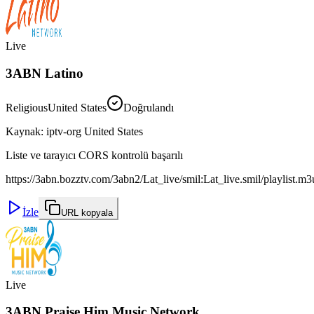
Live
3ABN Latino
Religious
United States
Doğrulandı
Kaynak
:
iptv-org United States
Liste ve tarayıcı CORS kontrolü başarılı
https://3abn.bozztv.com/3abn2/Lat_live/smil:Lat_live.smil/playlist.m
İzle
URL kopyala
Live
3ABN Praise Him Music Network