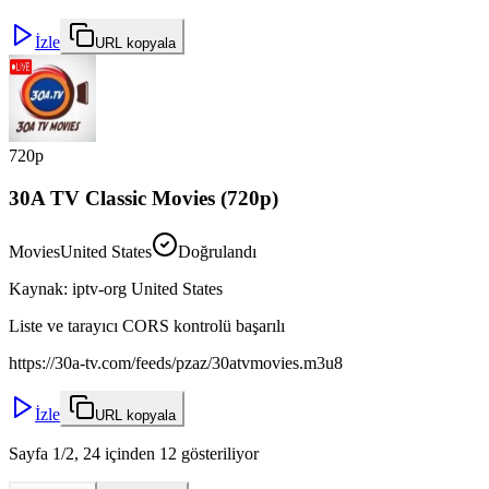
İzle
URL kopyala
720p
30A TV Classic Movies (720p)
Movies
United States
Doğrulandı
Kaynak
:
iptv-org United States
Liste ve tarayıcı CORS kontrolü başarılı
https://30a-tv.com/feeds/pzaz/30atvmovies.m3u8
İzle
URL kopyala
Sayfa 1/2, 24 içinden 12 gösteriliyor