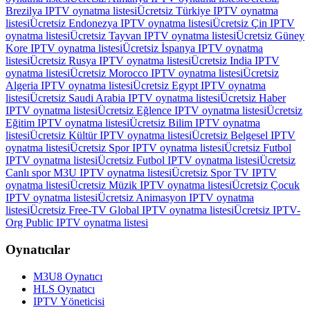
Brezilya IPTV oynatma listesi
Ücretsiz Türkiye IPTV oynatma
listesi
Ücretsiz Endonezya IPTV oynatma listesi
Ücretsiz Çin IPTV
oynatma listesi
Ücretsiz Tayvan IPTV oynatma listesi
Ücretsiz Güney
Kore IPTV oynatma listesi
Ücretsiz İspanya IPTV oynatma
listesi
Ücretsiz Rusya IPTV oynatma listesi
Ücretsiz India IPTV
oynatma listesi
Ücretsiz Morocco IPTV oynatma listesi
Ücretsiz
Algeria IPTV oynatma listesi
Ücretsiz Egypt IPTV oynatma
listesi
Ücretsiz Saudi Arabia IPTV oynatma listesi
Ücretsiz Haber
IPTV oynatma listesi
Ücretsiz Eğlence IPTV oynatma listesi
Ücretsiz
Eğitim IPTV oynatma listesi
Ücretsiz Bilim IPTV oynatma
listesi
Ücretsiz Kültür IPTV oynatma listesi
Ücretsiz Belgesel IPTV
oynatma listesi
Ücretsiz Spor IPTV oynatma listesi
Ücretsiz Futbol
IPTV oynatma listesi
Ücretsiz Futbol IPTV oynatma listesi
Ücretsiz
Canlı spor M3U IPTV oynatma listesi
Ücretsiz Spor TV IPTV
oynatma listesi
Ücretsiz Müzik IPTV oynatma listesi
Ücretsiz Çocuk
IPTV oynatma listesi
Ücretsiz Animasyon IPTV oynatma
listesi
Ücretsiz Free-TV Global IPTV oynatma listesi
Ücretsiz IPTV-
Org Public IPTV oynatma listesi
Oynatıcılar
M3U8 Oynatıcı
HLS Oynatıcı
IPTV Yöneticisi