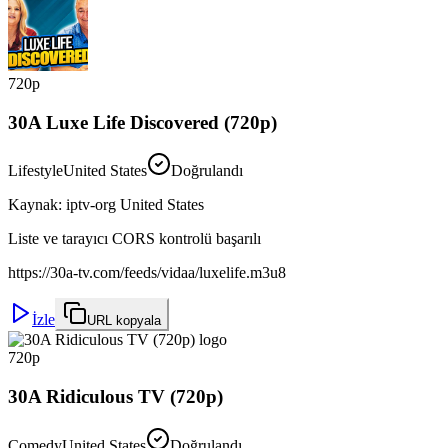
720p
30A Luxe Life Discovered (720p)
Lifestyle
United States
Doğrulandı
Kaynak
:
iptv-org United States
Liste ve tarayıcı CORS kontrolü başarılı
https://30a-tv.com/feeds/vidaa/luxelife.m3u8
İzle
URL kopyala
720p
30A Ridiculous TV (720p)
Comedy
United States
Doğrulandı