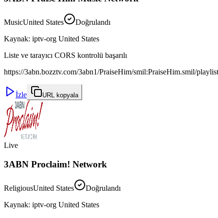
Music
United States
Doğrulandı
Kaynak
:
iptv-org United States
Liste ve tarayıcı CORS kontrolü başarılı
https://3abn.bozztv.com/3abn1/PraiseHim/smil:PraiseHim.smil/playli
İzle
URL kopyala
Live
3ABN Proclaim! Network
Religious
United States
Doğrulandı
Kaynak
:
iptv-org United States