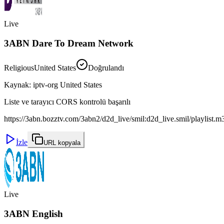
Live
3ABN Dare To Dream Network
Religious
United States
Doğrulandı
Kaynak
:
iptv-org United States
Liste ve tarayıcı CORS kontrolü başarılı
https://3abn.bozztv.com/3abn2/d2d_live/smil:d2d_live.smil/playlist.m
İzle
URL kopyala
Live
3ABN English