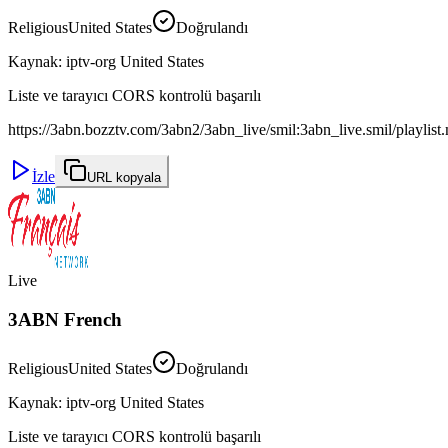
Religious
United States
Doğrulandı
Kaynak
:
iptv-org United States
Liste ve tarayıcı CORS kontrolü başarılı
https://3abn.bozztv.com/3abn2/3abn_live/smil:3abn_live.smil/playlis
İzle
URL kopyala
Live
3ABN French
Religious
United States
Doğrulandı
Kaynak
:
iptv-org United States
Liste ve tarayıcı CORS kontrolü başarılı