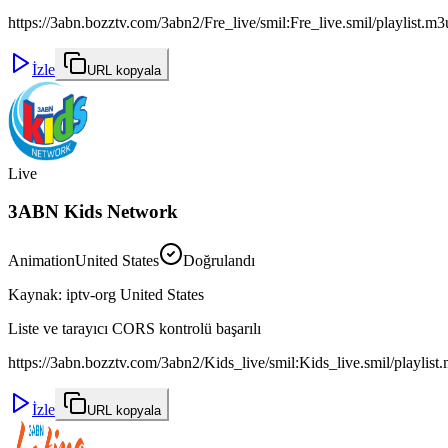
https://3abn.bozztv.com/3abn2/Fre_live/smil:Fre_live.smil/playlist.m
İzle
URL kopyala
Live
3ABN Kids Network
Animation
United States
Doğrulandı
Kaynak
:
iptv-org United States
Liste ve tarayıcı CORS kontrolü başarılı
https://3abn.bozztv.com/3abn2/Kids_live/smil:Kids_live.smil/playlist
İzle
URL kopyala