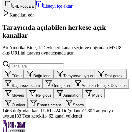
Listeyi içe aktar
URL kopyala
Kanalları gör
Tarayıcıda açılabilen herkese açık
kanallar
Bir Amerika Birleşik Devletleri kanalı seçin ve doğrudan M3U8
akış URLini tarayıcı oynatıcısında açın.
Tümü
Doğrulandı
Tarayıcıya uygun
Test gerekli
Başarısız olabilir
Öne çıkan
Amerika Birleşik Devletleri
Movies
Religious
Animation
Music
Outdoor
Entertainment
Sports
1463
doğrudan kanal URLsi
24
Doğrulandı
1280
Tarayıcıya
uygun
183
Test gerekli
1462 kanal yüklendi