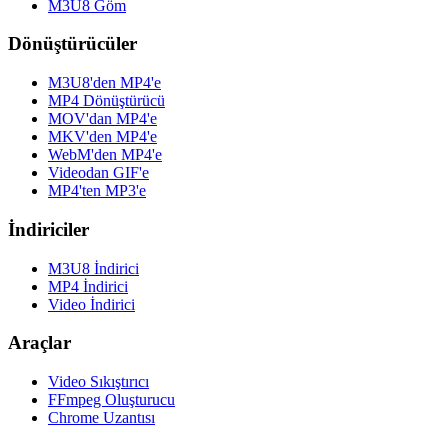
M3U8 Göm
Dönüştürücüler
M3U8'den MP4'e
MP4 Dönüştürücü
MOV'dan MP4'e
MKV'den MP4'e
WebM'den MP4'e
Videodan GIF'e
MP4'ten MP3'e
İndiriciler
M3U8 İndirici
MP4 İndirici
Video İndirici
Araçlar
Video Sıkıştırıcı
FFmpeg Oluşturucu
Chrome Uzantısı