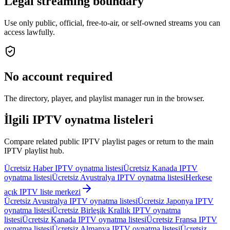
Legal streaming boundary
Use only public, official, free-to-air, or self-owned streams you can
access lawfully.
No account required
The directory, player, and playlist manager run in the browser.
İlgili IPTV oynatma listeleri
Compare related public IPTV playlist pages or return to the main
IPTV playlist hub.
Ücretsiz Haber IPTV oynatma listesi
Ücretsiz Kanada IPTV
oynatma listesi
Ücretsiz Avustralya IPTV oynatma listesi
Herkese
açık IPTV liste merkezi
Ücretsiz Avustralya IPTV oynatma listesi
Ücretsiz Japonya IPTV
oynatma listesi
Ücretsiz Birleşik Krallık IPTV oynatma
listesi
Ücretsiz Kanada IPTV oynatma listesi
Ücretsiz Fransa IPTV
oynatma listesi
Ücretsiz Almanya IPTV oynatma listesi
Ücretsiz