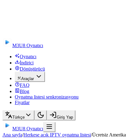
M3U8 Oynatıcı
Oynatıcı
İndirici
Dönüştürücü
Araçlar
FAQ
Blog
Oynatma listesi senkronizasyonu
Fiyatlar
Türkçe
Giriş Yap
M3U8 Oynatıcı
Ana sayfa
/
Herkese açık IPTV oynatma listesi
/
Ücretsiz Amerika