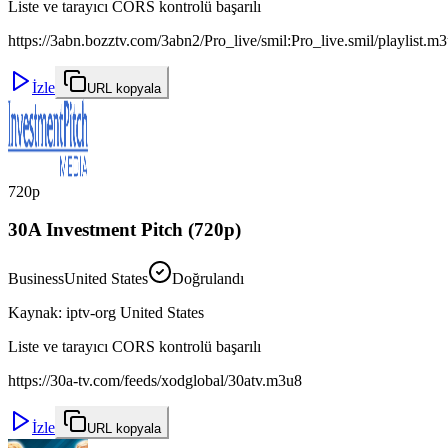
Liste ve tarayıcı CORS kontrolü başarılı
https://3abn.bozztv.com/3abn2/Pro_live/smil:Pro_live.smil/playlist.m
İzle
URL kopyala
720p
30A Investment Pitch (720p)
Business
United States
Doğrulandı
Kaynak
:
iptv-org United States
Liste ve tarayıcı CORS kontrolü başarılı
https://30a-tv.com/feeds/xodglobal/30atv.m3u8
İzle
URL kopyala