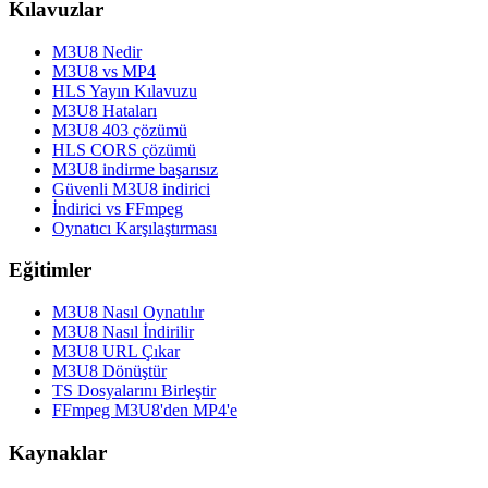
Kılavuzlar
M3U8 Nedir
M3U8 vs MP4
HLS Yayın Kılavuzu
M3U8 Hataları
M3U8 403 çözümü
HLS CORS çözümü
M3U8 indirme başarısız
Güvenli M3U8 indirici
İndirici vs FFmpeg
Oynatıcı Karşılaştırması
Eğitimler
M3U8 Nasıl Oynatılır
M3U8 Nasıl İndirilir
M3U8 URL Çıkar
M3U8 Dönüştür
TS Dosyalarını Birleştir
FFmpeg M3U8'den MP4'e
Kaynaklar