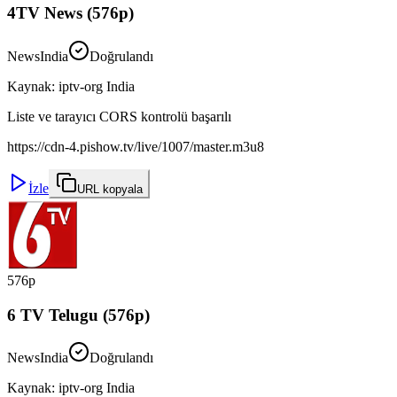
4TV News (576p)
News
India
Doğrulandı
Kaynak
:
iptv-org India
Liste ve tarayıcı CORS kontrolü başarılı
https://cdn-4.pishow.tv/live/1007/master.m3u8
İzle
URL kopyala
576p
6 TV Telugu (576p)
News
India
Doğrulandı
Kaynak
:
iptv-org India