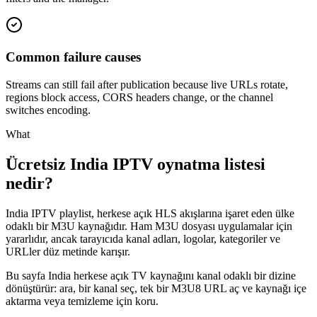
Common failure causes
Streams can still fail after publication because live URLs rotate,
regions block access, CORS headers change, or the channel
switches encoding.
What
Ücretsiz India IPTV oynatma listesi
nedir?
India IPTV playlist, herkese açık HLS akışlarına işaret eden ülke
odaklı bir M3U kaynağıdır. Ham M3U dosyası uygulamalar için
yararlıdır, ancak tarayıcıda kanal adları, logolar, kategoriler ve
URLler düz metinde karışır.
Bu sayfa India herkese açık TV kaynağını kanal odaklı bir dizine
dönüştürür: ara, bir kanal seç, tek bir M3U8 URL aç ve kaynağı içe
aktarma veya temizleme için koru.