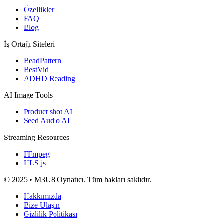
Özellikler
FAQ
Blog
İş Ortağı Siteleri
BeadPattern
BestVid
ADHD Reading
AI Image Tools
Product shot AI
Seed Audio AI
Streaming Resources
FFmpeg
HLS.js
© 2025 • M3U8 Oynatıcı. Tüm hakları saklıdır.
Hakkımızda
Bize Ulaşın
Gizlilik Politikası