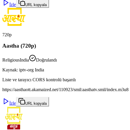
İzle
URL kopyala
720p
Aastha (720p)
Religious
India
Doğrulandı
Kaynak
:
iptv-org India
Liste ve tarayıcı CORS kontrolü başarılı
https://aasthaott.akamaized.net/110923/smil:aasthatv.smil/index.m3u8
İzle
URL kopyala