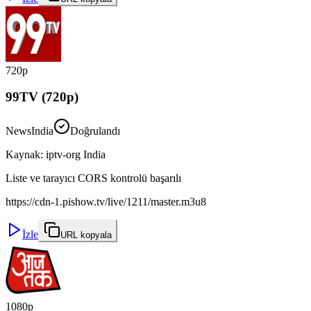
720p
99TV (720p)
News
India
Doğrulandı
Kaynak
:
iptv-org India
Liste ve tarayıcı CORS kontrolü başarılı
https://cdn-1.pishow.tv/live/1211/master.m3u8
İzle
URL kopyala
1080p