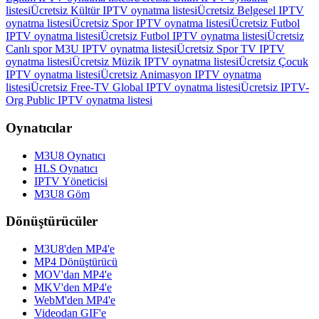
listesi
Ücretsiz Kültür IPTV oynatma listesi
Ücretsiz Belgesel IPTV
oynatma listesi
Ücretsiz Spor IPTV oynatma listesi
Ücretsiz Futbol
IPTV oynatma listesi
Ücretsiz Futbol IPTV oynatma listesi
Ücretsiz
Canlı spor M3U IPTV oynatma listesi
Ücretsiz Spor TV IPTV
oynatma listesi
Ücretsiz Müzik IPTV oynatma listesi
Ücretsiz Çocuk
IPTV oynatma listesi
Ücretsiz Animasyon IPTV oynatma
listesi
Ücretsiz Free-TV Global IPTV oynatma listesi
Ücretsiz IPTV-
Org Public IPTV oynatma listesi
Oynatıcılar
M3U8 Oynatıcı
HLS Oynatıcı
IPTV Yöneticisi
M3U8 Göm
Dönüştürücüler
M3U8'den MP4'e
MP4 Dönüştürücü
MOV'dan MP4'e
MKV'den MP4'e
WebM'den MP4'e
Videodan GIF'e