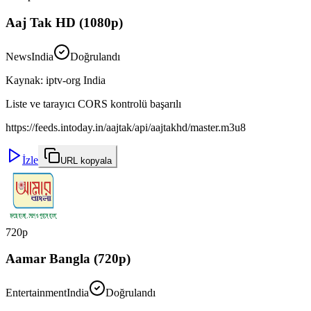
Aaj Tak HD (1080p)
News
India
Doğrulandı
Kaynak
:
iptv-org India
Liste ve tarayıcı CORS kontrolü başarılı
https://feeds.intoday.in/aajtak/api/aajtakhd/master.m3u8
İzle
URL kopyala
720p
Aamar Bangla (720p)
Entertainment
India
Doğrulandı