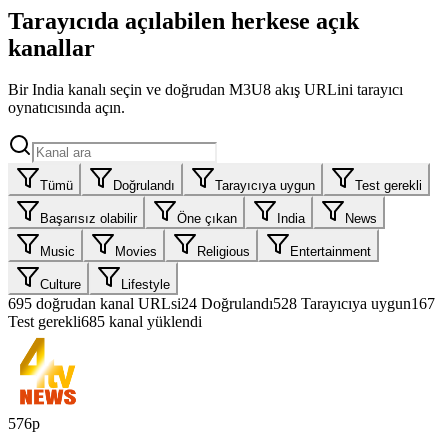
Tarayıcıda açılabilen herkese açık
kanallar
Bir India kanalı seçin ve doğrudan M3U8 akış URLini tarayıcı
oynatıcısında açın.
Tümü
Doğrulandı
Tarayıcıya uygun
Test gerekli
Başarısız olabilir
Öne çıkan
India
News
Music
Movies
Religious
Entertainment
Culture
Lifestyle
695
doğrudan kanal URLsi
24
Doğrulandı
528
Tarayıcıya uygun
167
Test gerekli
685 kanal yüklendi
576p