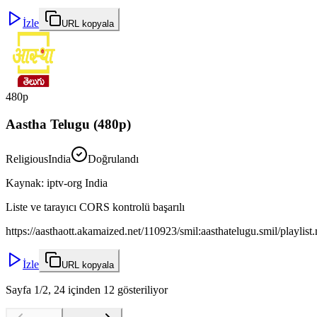
İzle
URL kopyala
480p
Aastha Telugu (480p)
Religious
India
Doğrulandı
Kaynak
:
iptv-org India
Liste ve tarayıcı CORS kontrolü başarılı
https://aasthaott.akamaized.net/110923/smil:aasthatelugu.smil/playlis
İzle
URL kopyala
Sayfa 1/2, 24 içinden 12 gösteriliyor