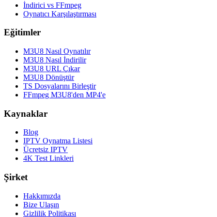
İndirici vs FFmpeg
Oynatıcı Karşılaştırması
Eğitimler
M3U8 Nasıl Oynatılır
M3U8 Nasıl İndirilir
M3U8 URL Çıkar
M3U8 Dönüştür
TS Dosyalarını Birleştir
FFmpeg M3U8'den MP4'e
Kaynaklar
Blog
IPTV Oynatma Listesi
Ücretsiz IPTV
4K Test Linkleri
Şirket
Hakkımızda
Bize Ulaşın
Gizlilik Politikası