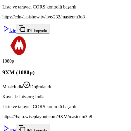
Liste ve tarayıcı CORS kontrolü başarılı
https://cdn-1.pishow.tv/live/232/master.m3u8
İzle
URL kopyala
1080p
9XM (1080p)
Music
India
Doğrulandı
Kaynak
:
iptv-org India
Liste ve tarayıcı CORS kontrolü başarılı
https://9xjio.wiseplayout.com/9XM/master.m3u8
İzle
URL kopyala