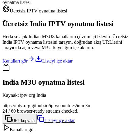
oynatma listesi
Ücretsiz IPTV oynatma listesi
Ücretsiz India IPTV oynatma listesi
Herkese açık Indian M3U8 kanallarını çevrim içi izleyin. Ücretsiz
India IPTV oynatma listesini tarayın, doğrudan akış URLlerini
tarayıcıda açın veya M3U kaynağını içe aktarın.
Kanalları gör
Listeyi içe aktar
India M3U oynatma listesi
Kaynak
:
iptv-org India
https://iptv-org.github.io/iptv/countries/in.m3u
24 / 60 browser-ready streams checked.
Listeyi içe aktar
URL kopyala
Kanalları gör