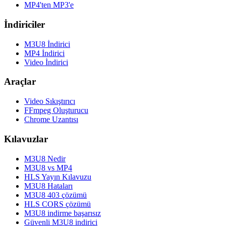
MP4'ten MP3'e
İndiriciler
M3U8 İndirici
MP4 İndirici
Video İndirici
Araçlar
Video Sıkıştırıcı
FFmpeg Oluşturucu
Chrome Uzantısı
Kılavuzlar
M3U8 Nedir
M3U8 vs MP4
HLS Yayın Kılavuzu
M3U8 Hataları
M3U8 403 çözümü
HLS CORS çözümü
M3U8 indirme başarısız
Güvenli M3U8 indirici