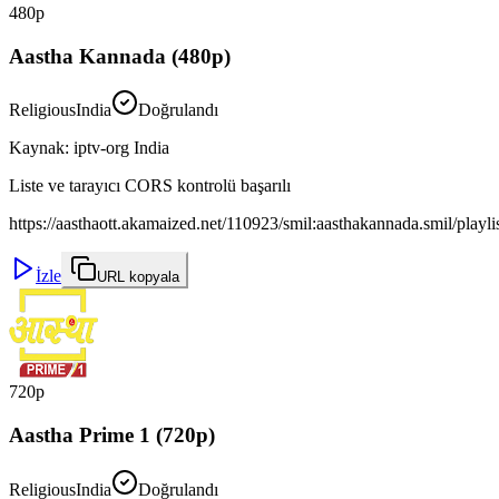
480p
Aastha Kannada (480p)
Religious
India
Doğrulandı
Kaynak
:
iptv-org India
Liste ve tarayıcı CORS kontrolü başarılı
https://aasthaott.akamaized.net/110923/smil:aasthakannada.smil/playl
İzle
URL kopyala
720p
Aastha Prime 1 (720p)
Religious
India
Doğrulandı