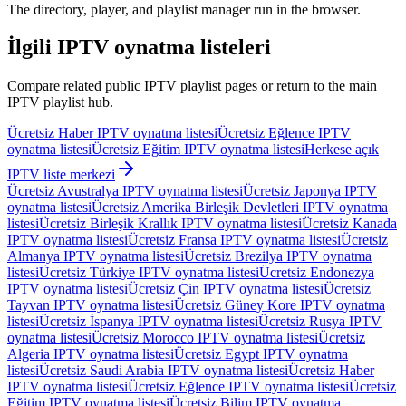
The directory, player, and playlist manager run in the browser.
İlgili IPTV oynatma listeleri
Compare related public IPTV playlist pages or return to the main
IPTV playlist hub.
Ücretsiz Haber IPTV oynatma listesi
Ücretsiz Eğlence IPTV
oynatma listesi
Ücretsiz Eğitim IPTV oynatma listesi
Herkese açık
IPTV liste merkezi
Ücretsiz Avustralya IPTV oynatma listesi
Ücretsiz Japonya IPTV
oynatma listesi
Ücretsiz Amerika Birleşik Devletleri IPTV oynatma
listesi
Ücretsiz Birleşik Krallık IPTV oynatma listesi
Ücretsiz Kanada
IPTV oynatma listesi
Ücretsiz Fransa IPTV oynatma listesi
Ücretsiz
Almanya IPTV oynatma listesi
Ücretsiz Brezilya IPTV oynatma
listesi
Ücretsiz Türkiye IPTV oynatma listesi
Ücretsiz Endonezya
IPTV oynatma listesi
Ücretsiz Çin IPTV oynatma listesi
Ücretsiz
Tayvan IPTV oynatma listesi
Ücretsiz Güney Kore IPTV oynatma
listesi
Ücretsiz İspanya IPTV oynatma listesi
Ücretsiz Rusya IPTV
oynatma listesi
Ücretsiz Morocco IPTV oynatma listesi
Ücretsiz
Algeria IPTV oynatma listesi
Ücretsiz Egypt IPTV oynatma
listesi
Ücretsiz Saudi Arabia IPTV oynatma listesi
Ücretsiz Haber
IPTV oynatma listesi
Ücretsiz Eğlence IPTV oynatma listesi
Ücretsiz
Eğitim IPTV oynatma listesi
Ücretsiz Bilim IPTV oynatma