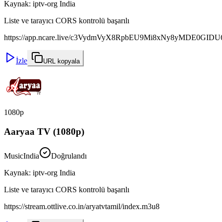
Kaynak
:
iptv-org India
Liste ve tarayıcı CORS kontrolü başarılı
https://app.ncare.live/c3VydmVyX8RpbEU9Mi8xNy8yMDE0GI
İzle
URL kopyala
1080p
Aaryaa TV (1080p)
Music
India
Doğrulandı
Kaynak
:
iptv-org India
Liste ve tarayıcı CORS kontrolü başarılı
https://stream.ottlive.co.in/aryatvtamil/index.m3u8