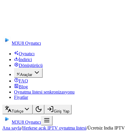
M3U8 Oynatıcı
Oynatıcı
İndirici
Dönüştürücü
Araçlar
FAQ
Blog
Oynatma listesi senkronizasyonu
Fiyatlar
Türkçe
Giriş Yap
M3U8 Oynatıcı
Ana sayfa
/
Herkese açık IPTV oynatma listesi
/
Ücretsiz India IPTV