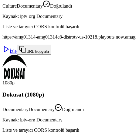
Culture
Documentary
Doğrulandı
Kaynak
:
iptv-org Documentary
Liste ve tarayıcı CORS kontrolü başarılı
https://amg01314-amg01314c8-distrotv-us-10218.playouts.now.amagi.t
İzle
URL kopyala
1080p
Dokusat (1080p)
Documentary
Documentary
Doğrulandı
Kaynak
:
iptv-org Documentary
Liste ve tarayıcı CORS kontrolü başarılı