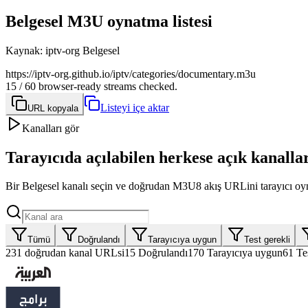
Belgesel M3U oynatma listesi
Kaynak
:
iptv-org Belgesel
https://iptv-org.github.io/iptv/categories/documentary.m3u
15 / 60 browser-ready streams checked.
Listeyi içe aktar
URL kopyala
Kanalları gör
Tarayıcıda açılabilen herkese açık kanalla
Bir Belgesel kanalı seçin ve doğrudan M3U8 akış URLini tarayıcı oyn
Tümü
Doğrulandı
Tarayıcıya uygun
Test gerekli
231
doğrudan kanal URLsi
15
Doğrulandı
170
Tarayıcıya uygun
61
Te