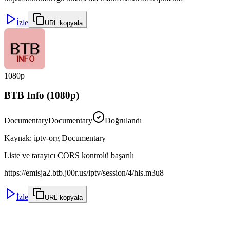
İzle
URL kopyala
1080p
BTB Info (1080p)
Documentary
Documentary
Doğrulandı
Kaynak
:
iptv-org Documentary
Liste ve tarayıcı CORS kontrolü başarılı
https://emisja2.btb.j00r.us/iptv/session/4/hls.m3u8
İzle
URL kopyala