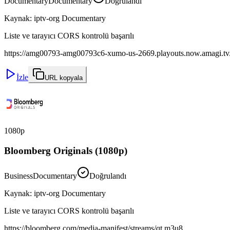
Documentary
Documentary
Doğrulandı
Kaynak
:
iptv-org Documentary
Liste ve tarayıcı CORS kontrolü başarılı
https://amg00793-amg00793c6-xumo-us-2669.playouts.now.amagi.t
İzle
URL kopyala
1080p
Bloomberg Originals (1080p)
Business
Documentary
Doğrulandı
Kaynak
:
iptv-org Documentary
Liste ve tarayıcı CORS kontrolü başarılı
https://bloomberg.com/media-manifest/streams/qt.m3u8