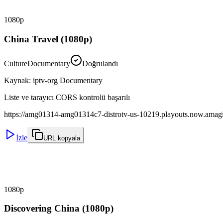
1080p
China Travel (1080p)
Culture
Documentary
Doğrulandı
Kaynak
:
iptv-org Documentary
Liste ve tarayıcı CORS kontrolü başarılı
https://amg01314-amg01314c7-distrotv-us-10219.playouts.now.amagi.t
İzle
URL kopyala
1080p
Discovering China (1080p)