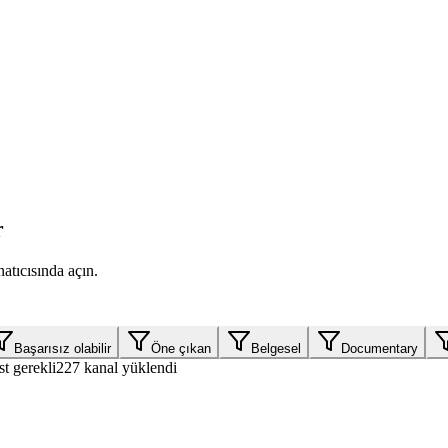
r
atıcısında açın.
Başarısız olabilir
Öne çıkan
Belgesel
Documentary
st gerekli
227 kanal yüklendi