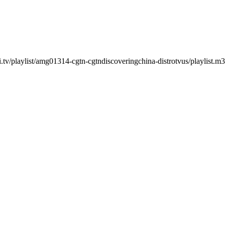
v/playlist/amg01314-cgtn-cgtndiscoveringchina-distrotvus/playlist.m