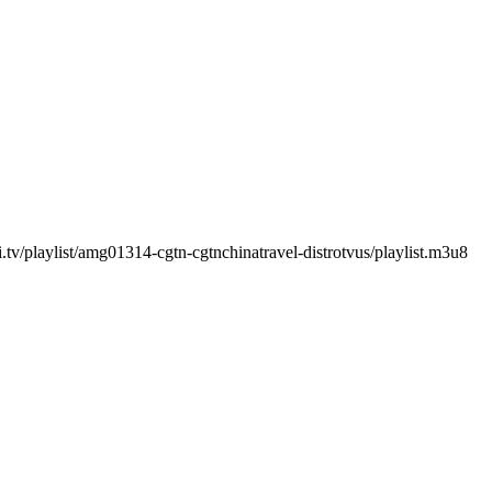
v/playlist/amg01314-cgtn-cgtnchinatravel-distrotvus/playlist.m3u8