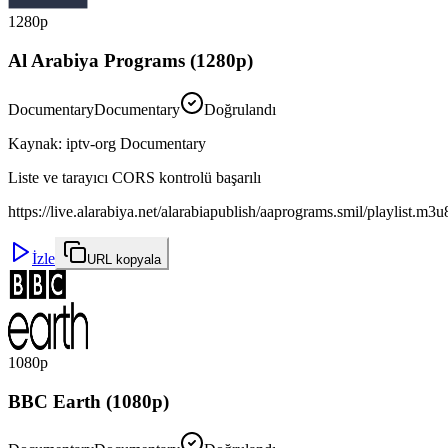
1280p
Al Arabiya Programs (1280p)
Documentary
Documentary
Doğrulandı
Kaynak
:
iptv-org Documentary
Liste ve tarayıcı CORS kontrolü başarılı
https://live.alarabiya.net/alarabiapublish/aaprograms.smil/playlist.m3u
İzle
URL kopyala
1080p
BBC Earth (1080p)