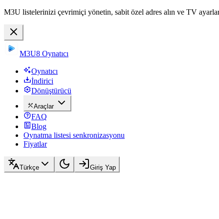
M3U listelerinizi çevrimiçi yönetin, sabit özel adres alın ve TV ayarla
M3U8 Oynatıcı
Oynatıcı
İndirici
Dönüştürücü
Araçlar
FAQ
Blog
Oynatma listesi senkronizasyonu
Fiyatlar
Türkçe
Giriş Yap