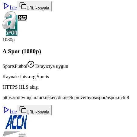
İzle
URL kopyala
1080p
A Spor (1080p)
Sports
Futbol
Tarayıcıya uygun
Kaynak
:
iptv-org Sports
HTTPS HLS akışı
https://rnttwmjcin.turknet.ercdn.net/lcpmvefbyo/aspor/aspor.m3u8
İzle
URL kopyala