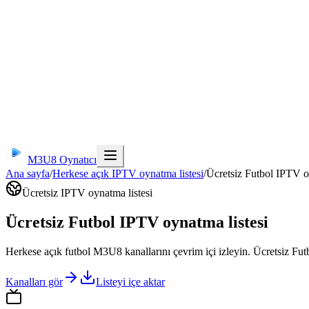
M3U8 Oynatıcı
Ana sayfa
/
Herkese açık IPTV oynatma listesi
/
Ücretsiz Futbol IPTV o
Ücretsiz IPTV oynatma listesi
Ücretsiz Futbol IPTV oynatma listesi
Herkese açık futbol M3U8 kanallarını çevrim içi izleyin. Ücretsiz Fu
Kanalları gör
Listeyi içe aktar