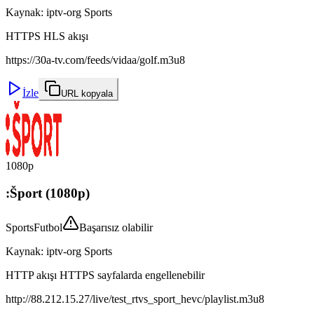
Kaynak
:
iptv-org Sports
HTTPS HLS akışı
https://30a-tv.com/feeds/vidaa/golf.m3u8
İzle
URL kopyala
1080p
:Šport (1080p)
Sports
Futbol
Başarısız olabilir
Kaynak
:
iptv-org Sports
HTTP akışı HTTPS sayfalarda engellenebilir
http://88.212.15.27/live/test_rtvs_sport_hevc/playlist.m3u8