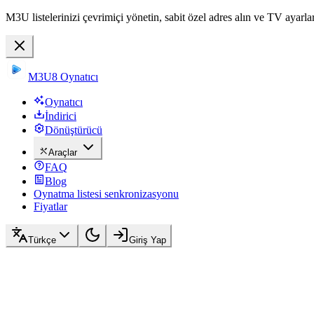
M3U listelerinizi çevrimiçi yönetin, sabit özel adres alın ve TV ayarla
M3U8 Oynatıcı
Oynatıcı
İndirici
Dönüştürücü
Araçlar
FAQ
Blog
Oynatma listesi senkronizasyonu
Fiyatlar
Türkçe
Giriş Yap