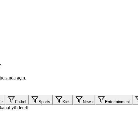
r
ıcısında açın.
ir
Futbol
Sports
Kids
News
Entertainment
kanal yüklendi