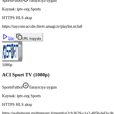
Sports
Futbol
Tarayıcıya uygun
Kaynak
:
iptv-org Sports
HTTPS HLS akışı
https://raycom-accdn-firetv.amagi.tv/playlist.m3u8
İzle
URL kopyala
1080p
ACI Sport TV (1080p)
Sports
Futbol
Tarayıcıya uygun
Kaynak
:
iptv-org Sports
HTTPS HLS akışı
https://webstream.multistream.it/memfs/e2cb3629-c1a2-495b-b43a-