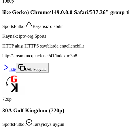
1080p
like Gecko) Chrome/149.0.0.0 Safari/537.36" group-t
Sports
Futbol
Başarısız olabilir
Kaynak
:
iptv-org Sports
HTTP akışı HTTPS sayfalarda engellenebilir
http://stream.mcquack.net/41/index.m3u8
İzle
URL kopyala
720p
30A Golf Kingdom (720p)
Sports
Futbol
Tarayıcıya uygun