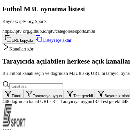
Futbol M3U oynatma listesi
Kaynak
:
iptv-org Sports
https://iptv-org.github.io/iptv/categories/sports.m3u
Listeyi içe aktar
URL kopyala
Kanalları gör
Tarayıcıda açılabilen herkese açık kanalla
Bir Futbol kanalı seçin ve doğrudan M3U8 akış URLini tarayıcı oynat
Tümü
Tarayıcıya uygun
Test gerekli
Başarısız olabil
448
doğrudan kanal URLsi
311
Tarayıcıya uygun
137
Test gerekli
448 