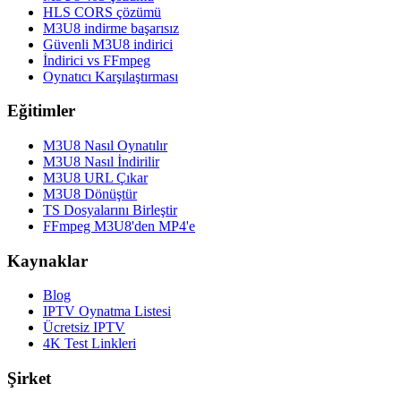
HLS CORS çözümü
M3U8 indirme başarısız
Güvenli M3U8 indirici
İndirici vs FFmpeg
Oynatıcı Karşılaştırması
Eğitimler
M3U8 Nasıl Oynatılır
M3U8 Nasıl İndirilir
M3U8 URL Çıkar
M3U8 Dönüştür
TS Dosyalarını Birleştir
FFmpeg M3U8'den MP4'e
Kaynaklar
Blog
IPTV Oynatma Listesi
Ücretsiz IPTV
4K Test Linkleri
Şirket