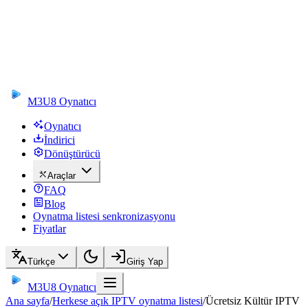
M3U8 Oynatıcı
Oynatıcı
İndirici
Dönüştürücü
Araçlar
FAQ
Blog
Oynatma listesi senkronizasyonu
Fiyatlar
Türkçe
Giriş Yap
M3U8 Oynatıcı
Ana sayfa
/
Herkese açık IPTV oynatma listesi
/
Ücretsiz Kültür IPTV