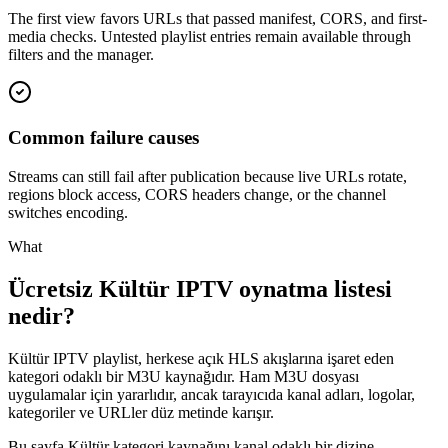
The first view favors URLs that passed manifest, CORS, and first-
media checks. Untested playlist entries remain available through
filters and the manager.
Common failure causes
Streams can still fail after publication because live URLs rotate,
regions block access, CORS headers change, or the channel
switches encoding.
What
Ücretsiz Kültür IPTV oynatma listesi
nedir?
Kültür IPTV playlist, herkese açık HLS akışlarına işaret eden
kategori odaklı bir M3U kaynağıdır. Ham M3U dosyası
uygulamalar için yararlıdır, ancak tarayıcıda kanal adları, logolar,
kategoriler ve URLler düz metinde karışır.
Bu sayfa Kültür kategori kaynağını kanal odaklı bir dizine