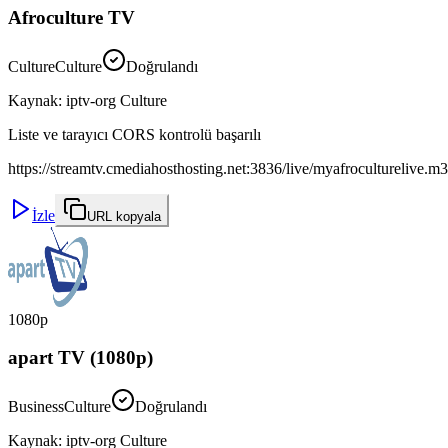
Afroculture TV
Culture
Culture
Doğrulandı
Kaynak
:
iptv-org Culture
Liste ve tarayıcı CORS kontrolü başarılı
https://streamtv.cmediahosthosting.net:3836/live/myafroculturelive.m
İzle
URL kopyala
1080p
apart TV (1080p)
Business
Culture
Doğrulandı
Kaynak
:
iptv-org Culture