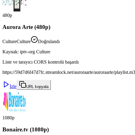
480p
Aurora Arte (480p)
Culture
Culture
Doğrulandı
Kaynak
:
iptv-org Culture
Liste ve tarayıcı CORS kontrolü başarılı
https://59d7d6f47d7fc.streamlock.net/auroraarte/auroraarte/playlist.m
İzle
URL kopyala
1080p
Bonaire.tv (1080p)