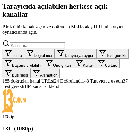
Tarayıcıda açılabilen herkese açık
kanallar
Bir Kültür kanalı seçin ve doğrudan M3U8 akış URLini tarayıcı
oynatıcısında açın.
Tümü
Doğrulandı
Tarayıcıya uygun
Test gerekli
Başarısız olabilir
Öne çıkan
Kültür
Culture
Business
Animation
185
doğrudan kanal URLsi
24
Doğrulandı
148
Tarayıcıya uygun
37
Test gerekli
184 kanal yüklendi
1080p
13C (1080p)