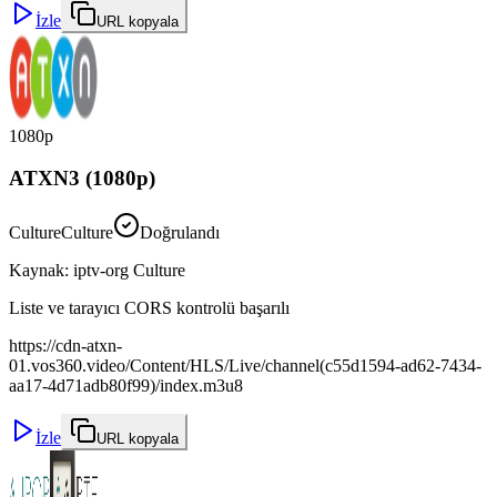
İzle
URL kopyala
1080p
ATXN3 (1080p)
Culture
Culture
Doğrulandı
Kaynak
:
iptv-org Culture
Liste ve tarayıcı CORS kontrolü başarılı
https://cdn-atxn-
01.vos360.video/Content/HLS/Live/channel(c55d1594-ad62-7434-
aa17-4d71adb80f99)/index.m3u8
İzle
URL kopyala