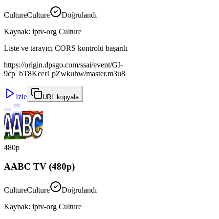
Culture
Culture
Doğrulandı
Kaynak
:
iptv-org Culture
Liste ve tarayıcı CORS kontrolü başarılı
https://origin.dpsgo.com/ssai/event/GI-
9cp_bT8KcerLpZwkuhw/master.m3u8
İzle
URL kopyala
480p
AABC TV (480p)
Culture
Culture
Doğrulandı
Kaynak
:
iptv-org Culture