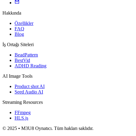
Hakkında
Özellikler
FAQ
Blog
İş Ortağı Siteleri
BeadPattern
BestVid
ADHD Reading
AI Image Tools
Product shot AI
Seed Audio AI
Streaming Resources
FFmpeg
HLS.js
© 2025 • M3U8 Oynatıcı. Tüm hakları saklıdır.