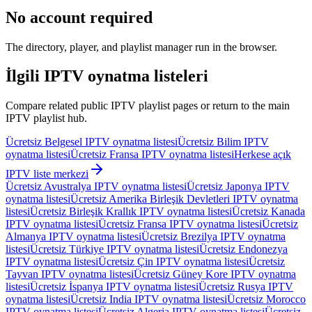
No account required
The directory, player, and playlist manager run in the browser.
İlgili IPTV oynatma listeleri
Compare related public IPTV playlist pages or return to the main
IPTV playlist hub.
Ücretsiz Belgesel IPTV oynatma listesi
Ücretsiz Bilim IPTV
oynatma listesi
Ücretsiz Fransa IPTV oynatma listesi
Herkese açık
IPTV liste merkezi
Ücretsiz Avustralya IPTV oynatma listesi
Ücretsiz Japonya IPTV
oynatma listesi
Ücretsiz Amerika Birleşik Devletleri IPTV oynatma
listesi
Ücretsiz Birleşik Krallık IPTV oynatma listesi
Ücretsiz Kanada
IPTV oynatma listesi
Ücretsiz Fransa IPTV oynatma listesi
Ücretsiz
Almanya IPTV oynatma listesi
Ücretsiz Brezilya IPTV oynatma
listesi
Ücretsiz Türkiye IPTV oynatma listesi
Ücretsiz Endonezya
IPTV oynatma listesi
Ücretsiz Çin IPTV oynatma listesi
Ücretsiz
Tayvan IPTV oynatma listesi
Ücretsiz Güney Kore IPTV oynatma
listesi
Ücretsiz İspanya IPTV oynatma listesi
Ücretsiz Rusya IPTV
oynatma listesi
Ücretsiz India IPTV oynatma listesi
Ücretsiz Morocco
IPTV oynatma listesi
Ücretsiz Algeria IPTV oynatma listesi
Ücretsiz