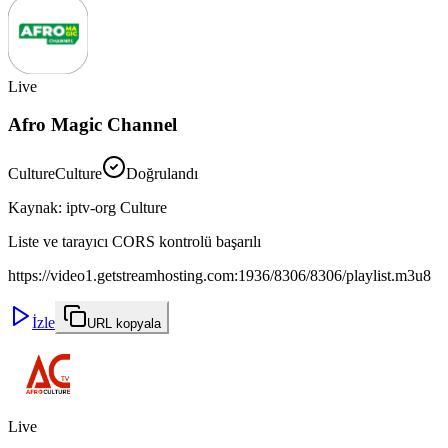
Live
Afro Magic Channel
Culture
Culture
Doğrulandı
Kaynak
:
iptv-org Culture
Liste ve tarayıcı CORS kontrolü başarılı
https://video1.getstreamhosting.com:1936/8306/8306/playlist.m3u8
İzle
URL kopyala
Live