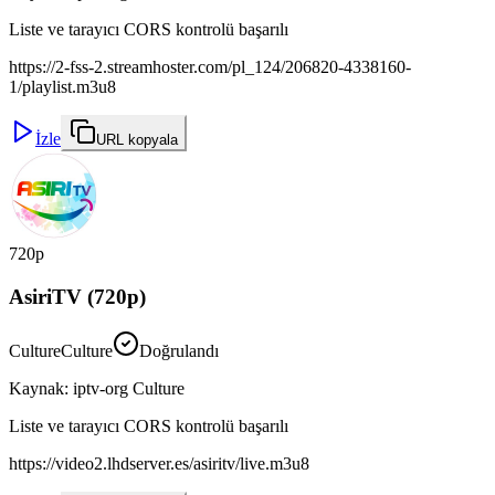
Liste ve tarayıcı CORS kontrolü başarılı
https://2-fss-2.streamhoster.com/pl_124/206820-4338160-
1/playlist.m3u8
İzle
URL kopyala
720p
AsiriTV (720p)
Culture
Culture
Doğrulandı
Kaynak
:
iptv-org Culture
Liste ve tarayıcı CORS kontrolü başarılı
https://video2.lhdserver.es/asiritv/live.m3u8