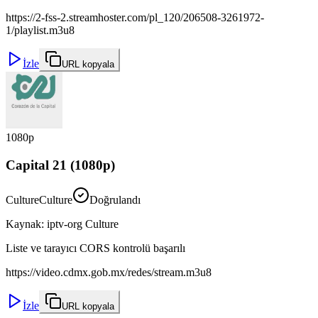
https://2-fss-2.streamhoster.com/pl_120/206508-3261972-
1/playlist.m3u8
İzle
URL kopyala
1080p
Capital 21 (1080p)
Culture
Culture
Doğrulandı
Kaynak
:
iptv-org Culture
Liste ve tarayıcı CORS kontrolü başarılı
https://video.cdmx.gob.mx/redes/stream.m3u8
İzle
URL kopyala