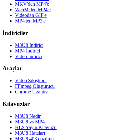
MKV'den MP4'e
WebM'den MP4'e
Videodan GIF'e
MP4'ten MP3'e
İndiriciler
M3U8 İndirici
MP4 İndirici
Video İndirici
Araçlar
Video Sıkıştırıcı
FFmpeg Oluşturucu
Chrome Uzantısı
Kılavuzlar
M3U8 Nedir
M3U8 vs MP4
HLS Yayın Kılavuzu
M3U8 Hataları
M3U8 403 çözümü