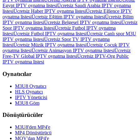
Egypt IPTV oynatma listesi
Ücretsiz Saudi Arabia IPTV oynatma
listesi
Ücretsiz Haber IPTV oynatma listesi
Ücretsiz Eğlence IPTV
oynatma listesi
Ücretsiz Eğitim IPTV oynatma listesi
Ücretsiz Bilim
IPTV oynatma listesi
Ücretsiz Belgesel IPTV oynatma listesi
Ücretsiz
Spor IPTV oynatma listesi
Ücretsiz Futbol IPTV oynatma
listesi
Ücretsiz Futbol IPTV oynatma listesi
Ücretsiz Canlı spor M3U
IPTV oynatma listesi
Ücretsiz Spor TV IPTV oynatma
listesi
Ücretsiz Müzik IPTV oynatma listesi
Ücretsiz Çocuk IPTV
oynatma listesi
Ücretsiz Animasyon IPTV oynatma listesi
Ücretsiz
Free-TV Global IPTV oynatma listesi
Ücretsiz IPTV-Org Public
IPTV oynatma listesi
Oynatıcılar
M3U8 Oynatıcı
HLS Oynatıcı
IPTV Yöneticisi
M3U8 Göm
Dönüştürücüler
M3U8'den MP4'e
MP4 Dönüştürücü
MOV'dan MP4'e