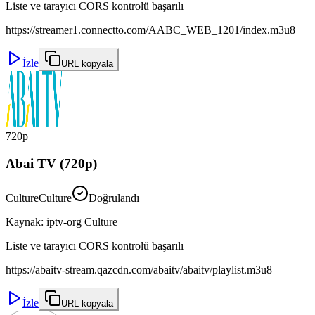
Liste ve tarayıcı CORS kontrolü başarılı
https://streamer1.connectto.com/AABC_WEB_1201/index.m3u8
İzle
URL kopyala
720p
Abai TV (720p)
Culture
Culture
Doğrulandı
Kaynak
:
iptv-org Culture
Liste ve tarayıcı CORS kontrolü başarılı
https://abaitv-stream.qazcdn.com/abaitv/abaitv/playlist.m3u8
İzle
URL kopyala