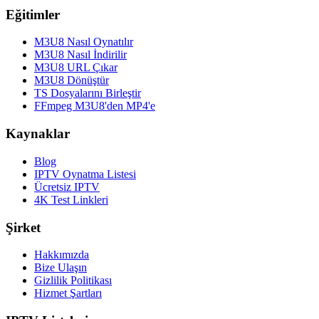
Eğitimler
M3U8 Nasıl Oynatılır
M3U8 Nasıl İndirilir
M3U8 URL Çıkar
M3U8 Dönüştür
TS Dosyalarını Birleştir
FFmpeg M3U8'den MP4'e
Kaynaklar
Blog
IPTV Oynatma Listesi
Ücretsiz IPTV
4K Test Linkleri
Şirket
Hakkımızda
Bize Ulaşın
Gizlilik Politikası
Hizmet Şartları