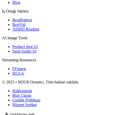
Blog
İş Ortağı Siteleri
BeadPattern
BestVid
ADHD Reading
AI Image Tools
Product shot AI
Seed Audio AI
Streaming Resources
FFmpeg
HLS.js
© 2025 • M3U8 Oynatıcı. Tüm hakları saklıdır.
Hakkımızda
Bize Ulaşın
Gizlilik Politikası
Hizmet Şartları
Uygulamayı indir