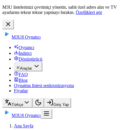
M3U listelerinizi çevrimiçi yönetin, sabit özel adres alın ve TV
ayarlarını tekrar tekrar yapmayı bırakın.
Özellikleri gör
M3U8 Oynatıcı
Oynatıcı
İndirici
Dönüştürücü
Araçlar
FAQ
Blog
Oynatma listesi senkronizasyonu
Fiyatlar
Türkçe
Giriş Yap
M3U8 Oynatıcı
Ana Sayfa