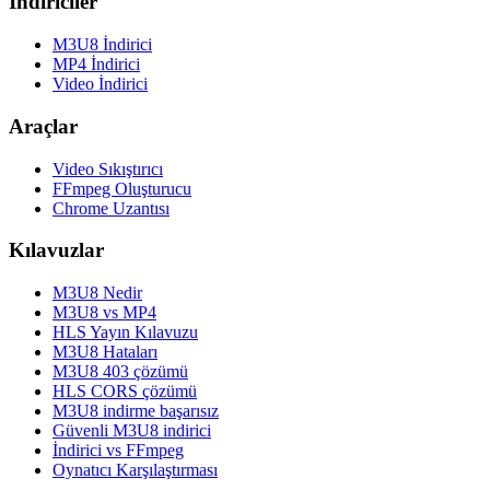
İndiriciler
M3U8 İndirici
MP4 İndirici
Video İndirici
Araçlar
Video Sıkıştırıcı
FFmpeg Oluşturucu
Chrome Uzantısı
Kılavuzlar
M3U8 Nedir
M3U8 vs MP4
HLS Yayın Kılavuzu
M3U8 Hataları
M3U8 403 çözümü
HLS CORS çözümü
M3U8 indirme başarısız
Güvenli M3U8 indirici
İndirici vs FFmpeg
Oynatıcı Karşılaştırması