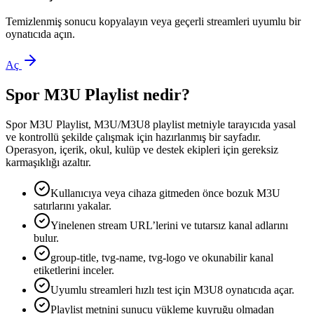
Temizlenmiş sonucu kopyalayın veya geçerli streamleri uyumlu bir
oynatıcıda açın.
Aç
Spor M3U Playlist nedir?
Spor M3U Playlist, M3U/M3U8 playlist metniyle tarayıcıda yasal
ve kontrollü şekilde çalışmak için hazırlanmış bir sayfadır.
Operasyon, içerik, okul, kulüp ve destek ekipleri için gereksiz
karmaşıklığı azaltır.
Kullanıcıya veya cihaza gitmeden önce bozuk M3U
satırlarını yakalar.
Yinelenen stream URL’lerini ve tutarsız kanal adlarını
bulur.
group-title, tvg-name, tvg-logo ve okunabilir kanal
etiketlerini inceler.
Uyumlu streamleri hızlı test için M3U8 oynatıcıda açar.
Playlist metnini sunucu yükleme kuyruğu olmadan