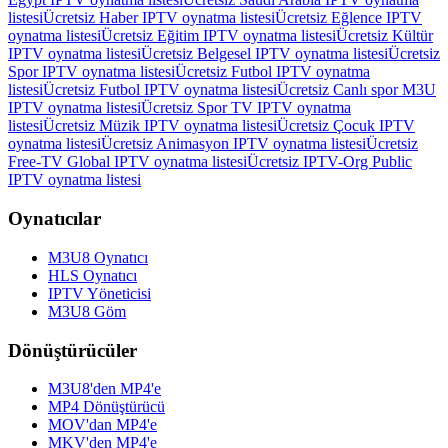
listesi
Ücretsiz Haber IPTV oynatma listesi
Ücretsiz Eğlence IPTV
oynatma listesi
Ücretsiz Eğitim IPTV oynatma listesi
Ücretsiz Kültür
IPTV oynatma listesi
Ücretsiz Belgesel IPTV oynatma listesi
Ücretsiz
Spor IPTV oynatma listesi
Ücretsiz Futbol IPTV oynatma
listesi
Ücretsiz Futbol IPTV oynatma listesi
Ücretsiz Canlı spor M3U
IPTV oynatma listesi
Ücretsiz Spor TV IPTV oynatma
listesi
Ücretsiz Müzik IPTV oynatma listesi
Ücretsiz Çocuk IPTV
oynatma listesi
Ücretsiz Animasyon IPTV oynatma listesi
Ücretsiz
Free-TV Global IPTV oynatma listesi
Ücretsiz IPTV-Org Public
IPTV oynatma listesi
Oynatıcılar
M3U8 Oynatıcı
HLS Oynatıcı
IPTV Yöneticisi
M3U8 Göm
Dönüştürücüler
M3U8'den MP4'e
MP4 Dönüştürücü
MOV'dan MP4'e
MKV'den MP4'e