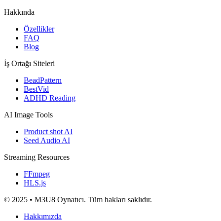
Hakkında
Özellikler
FAQ
Blog
İş Ortağı Siteleri
BeadPattern
BestVid
ADHD Reading
AI Image Tools
Product shot AI
Seed Audio AI
Streaming Resources
FFmpeg
HLS.js
© 2025 • M3U8 Oynatıcı. Tüm hakları saklıdır.
Hakkımızda