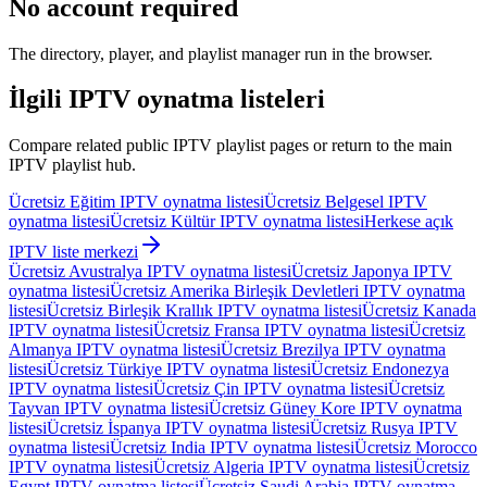
No account required
The directory, player, and playlist manager run in the browser.
İlgili IPTV oynatma listeleri
Compare related public IPTV playlist pages or return to the main
IPTV playlist hub.
Ücretsiz Eğitim IPTV oynatma listesi
Ücretsiz Belgesel IPTV
oynatma listesi
Ücretsiz Kültür IPTV oynatma listesi
Herkese açık
IPTV liste merkezi
Ücretsiz Avustralya IPTV oynatma listesi
Ücretsiz Japonya IPTV
oynatma listesi
Ücretsiz Amerika Birleşik Devletleri IPTV oynatma
listesi
Ücretsiz Birleşik Krallık IPTV oynatma listesi
Ücretsiz Kanada
IPTV oynatma listesi
Ücretsiz Fransa IPTV oynatma listesi
Ücretsiz
Almanya IPTV oynatma listesi
Ücretsiz Brezilya IPTV oynatma
listesi
Ücretsiz Türkiye IPTV oynatma listesi
Ücretsiz Endonezya
IPTV oynatma listesi
Ücretsiz Çin IPTV oynatma listesi
Ücretsiz
Tayvan IPTV oynatma listesi
Ücretsiz Güney Kore IPTV oynatma
listesi
Ücretsiz İspanya IPTV oynatma listesi
Ücretsiz Rusya IPTV
oynatma listesi
Ücretsiz India IPTV oynatma listesi
Ücretsiz Morocco
IPTV oynatma listesi
Ücretsiz Algeria IPTV oynatma listesi
Ücretsiz
Egypt IPTV oynatma listesi
Ücretsiz Saudi Arabia IPTV oynatma