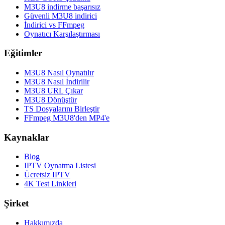
M3U8 indirme başarısız
Güvenli M3U8 indirici
İndirici vs FFmpeg
Oynatıcı Karşılaştırması
Eğitimler
M3U8 Nasıl Oynatılır
M3U8 Nasıl İndirilir
M3U8 URL Çıkar
M3U8 Dönüştür
TS Dosyalarını Birleştir
FFmpeg M3U8'den MP4'e
Kaynaklar
Blog
IPTV Oynatma Listesi
Ücretsiz IPTV
4K Test Linkleri
Şirket
Hakkımızda