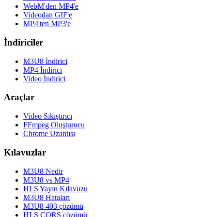
WebM'den MP4'e
Videodan GIF'e
MP4'ten MP3'e
İndiriciler
M3U8 İndirici
MP4 İndirici
Video İndirici
Araçlar
Video Sıkıştırıcı
FFmpeg Oluşturucu
Chrome Uzantısı
Kılavuzlar
M3U8 Nedir
M3U8 vs MP4
HLS Yayın Kılavuzu
M3U8 Hataları
M3U8 403 çözümü
HLS CORS çözümü