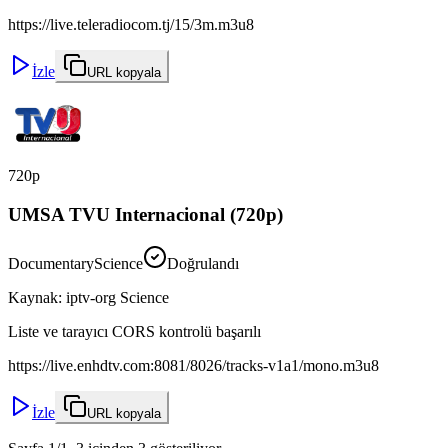
https://live.teleradiocom.tj/15/3m.m3u8
İzle
URL kopyala
720p
UMSA TVU Internacional (720p)
Documentary
Science
Doğrulandı
Kaynak
:
iptv-org Science
Liste ve tarayıcı CORS kontrolü başarılı
https://live.enhdtv.com:8081/8026/tracks-v1a1/mono.m3u8
İzle
URL kopyala