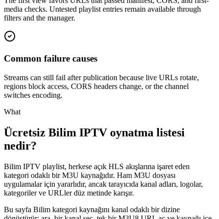
The first view favors URLs that passed manifest, CORS, and first-
media checks. Untested playlist entries remain available through
filters and the manager.
Common failure causes
Streams can still fail after publication because live URLs rotate,
regions block access, CORS headers change, or the channel
switches encoding.
What
Ücretsiz Bilim IPTV oynatma listesi
nedir?
Bilim IPTV playlist, herkese açık HLS akışlarına işaret eden
kategori odaklı bir M3U kaynağıdır. Ham M3U dosyası
uygulamalar için yararlıdır, ancak tarayıcıda kanal adları, logolar,
kategoriler ve URLler düz metinde karışır.
Bu sayfa Bilim kategori kaynağını kanal odaklı bir dizine
dönüştürür: ara, bir kanal seç, tek bir M3U8 URL aç ve kaynağı içe