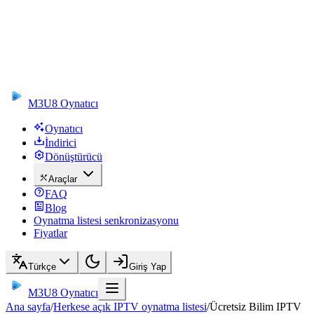
M3U8 Oynatıcı
Oynatıcı
İndirici
Dönüştürücü
Araçlar
FAQ
Blog
Oynatma listesi senkronizasyonu
Fiyatlar
Türkçe
Giriş Yap
M3U8 Oynatıcı
Ana sayfa
/
Herkese açık IPTV oynatma listesi
/
Ücretsiz Bilim IPTV