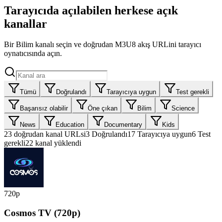
Tarayıcıda açılabilen herkese açık
kanallar
Bir Bilim kanalı seçin ve doğrudan M3U8 akış URLini tarayıcı
oynatıcısında açın.
Tümü
Doğrulandı
Tarayıcıya uygun
Test gerekli
Başarısız olabilir
Öne çıkan
Bilim
Science
News
Education
Documentary
Kids
23
doğrudan kanal URLsi
3
Doğrulandı
17
Tarayıcıya uygun
6
Test
gerekli
22 kanal yüklendi
720p
Cosmos TV (720p)