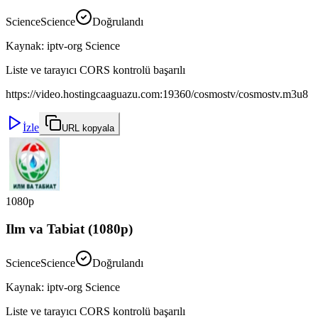
Science
Science
Doğrulandı
Kaynak
:
iptv-org Science
Liste ve tarayıcı CORS kontrolü başarılı
https://video.hostingcaaguazu.com:19360/cosmostv/cosmostv.m3u8
İzle
URL kopyala
1080p
Ilm va Tabiat (1080p)
Science
Science
Doğrulandı
Kaynak
:
iptv-org Science
Liste ve tarayıcı CORS kontrolü başarılı