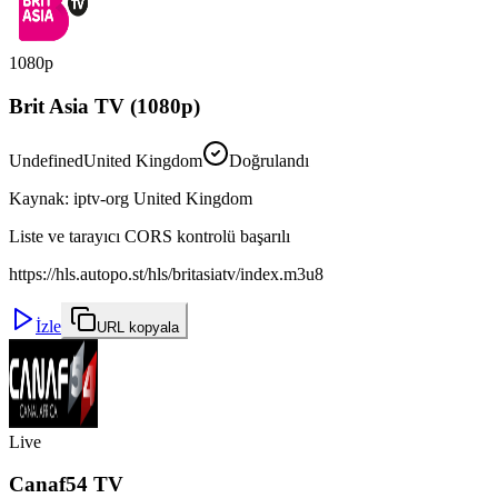
1080p
Brit Asia TV (1080p)
Undefined
United Kingdom
Doğrulandı
Kaynak
:
iptv-org United Kingdom
Liste ve tarayıcı CORS kontrolü başarılı
https://hls.autopo.st/hls/britasiatv/index.m3u8
İzle
URL kopyala
Live
Canaf54 TV