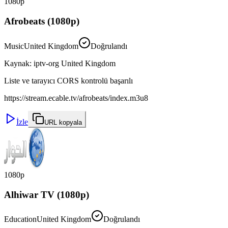
1080p
Afrobeats (1080p)
Music
United Kingdom
Doğrulandı
Kaynak
:
iptv-org United Kingdom
Liste ve tarayıcı CORS kontrolü başarılı
https://stream.ecable.tv/afrobeats/index.m3u8
İzle
URL kopyala
1080p
Alhiwar TV (1080p)
Education
United Kingdom
Doğrulandı