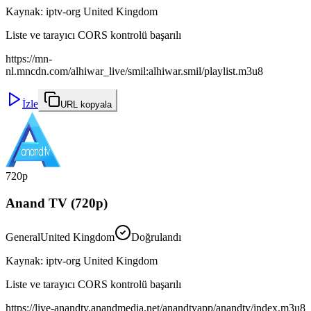
Kaynak
:
iptv-org United Kingdom
Liste ve tarayıcı CORS kontrolü başarılı
https://mn-
nl.mncdn.com/alhiwar_live/smil:alhiwar.smil/playlist.m3u8
İzle
URL kopyala
720p
Anand TV (720p)
General
United Kingdom
Doğrulandı
Kaynak
:
iptv-org United Kingdom
Liste ve tarayıcı CORS kontrolü başarılı
https://live-anandtv.anandmedia.net/anandtvapp/anandtv/index.m3u8