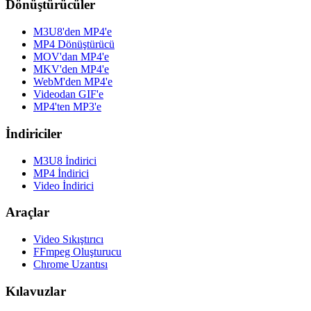
Dönüştürücüler
M3U8'den MP4'e
MP4 Dönüştürücü
MOV'dan MP4'e
MKV'den MP4'e
WebM'den MP4'e
Videodan GIF'e
MP4'ten MP3'e
İndiriciler
M3U8 İndirici
MP4 İndirici
Video İndirici
Araçlar
Video Sıkıştırıcı
FFmpeg Oluşturucu
Chrome Uzantısı
Kılavuzlar