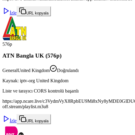
İzle
URL kopyala
576p
ATN Bangla UK (576p)
General
United Kingdom
Doğrulandı
Kaynak
:
iptv-org United Kingdom
Liste ve tarayıcı CORS kontrolü başarılı
https://app.ncare.live/c3VydmVyX8RpbEU9Mi8xNy8yMDE0
off.stream/playlist.m3u8
İzle
URL kopyala