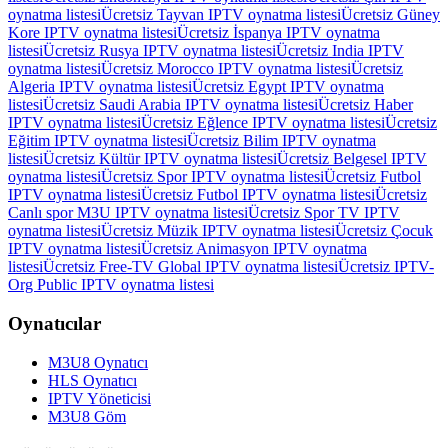
oynatma listesi
Ücretsiz Tayvan IPTV oynatma listesi
Ücretsiz Güney
Kore IPTV oynatma listesi
Ücretsiz İspanya IPTV oynatma
listesi
Ücretsiz Rusya IPTV oynatma listesi
Ücretsiz India IPTV
oynatma listesi
Ücretsiz Morocco IPTV oynatma listesi
Ücretsiz
Algeria IPTV oynatma listesi
Ücretsiz Egypt IPTV oynatma
listesi
Ücretsiz Saudi Arabia IPTV oynatma listesi
Ücretsiz Haber
IPTV oynatma listesi
Ücretsiz Eğlence IPTV oynatma listesi
Ücretsiz
Eğitim IPTV oynatma listesi
Ücretsiz Bilim IPTV oynatma
listesi
Ücretsiz Kültür IPTV oynatma listesi
Ücretsiz Belgesel IPTV
oynatma listesi
Ücretsiz Spor IPTV oynatma listesi
Ücretsiz Futbol
IPTV oynatma listesi
Ücretsiz Futbol IPTV oynatma listesi
Ücretsiz
Canlı spor M3U IPTV oynatma listesi
Ücretsiz Spor TV IPTV
oynatma listesi
Ücretsiz Müzik IPTV oynatma listesi
Ücretsiz Çocuk
IPTV oynatma listesi
Ücretsiz Animasyon IPTV oynatma
listesi
Ücretsiz Free-TV Global IPTV oynatma listesi
Ücretsiz IPTV-
Org Public IPTV oynatma listesi
Oynatıcılar
M3U8 Oynatıcı
HLS Oynatıcı
IPTV Yöneticisi
M3U8 Göm