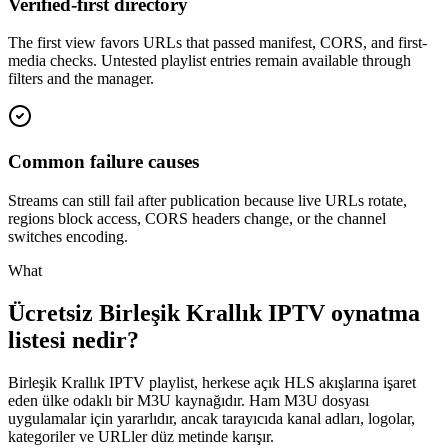
Verified-first directory
The first view favors URLs that passed manifest, CORS, and first-
media checks. Untested playlist entries remain available through
filters and the manager.
Common failure causes
Streams can still fail after publication because live URLs rotate,
regions block access, CORS headers change, or the channel
switches encoding.
What
Ücretsiz Birleşik Krallık IPTV oynatma
listesi nedir?
Birleşik Krallık IPTV playlist, herkese açık HLS akışlarına işaret
eden ülke odaklı bir M3U kaynağıdır. Ham M3U dosyası
uygulamalar için yararlıdır, ancak tarayıcıda kanal adları, logolar,
kategoriler ve URLler düz metinde karışır.