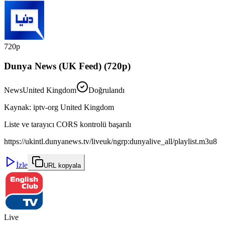
720p
Dunya News (UK Feed) (720p)
News
United Kingdom
Doğrulandı
Kaynak
:
iptv-org United Kingdom
Liste ve tarayıcı CORS kontrolü başarılı
https://ukintl.dunyanews.tv/liveuk/ngrp:dunyalive_all/playlist.m3u8
İzle
URL kopyala
Live