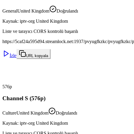
General
United Kingdom
Doğrulandı
Kaynak
:
iptv-org United Kingdom
Liste ve tarayıcı CORS kontrolü başarılı
https://5caf24a595d94.streamlock.net:1937/pvyugfkzkc/pvyugfkzkc/p
İzle
URL kopyala
576p
Channel S (576p)
Culture
United Kingdom
Doğrulandı
Kaynak
:
iptv-org United Kingdom
Liste ve tarayıcı CORS kontrolü başarılı