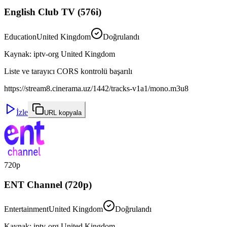
English Club TV (576i)
Education
United Kingdom
Doğrulandı
Kaynak
:
iptv-org United Kingdom
Liste ve tarayıcı CORS kontrolü başarılı
https://stream8.cinerama.uz/1442/tracks-v1a1/mono.m3u8
İzle
URL kopyala
720p
ENT Channel (720p)
Entertainment
United Kingdom
Doğrulandı
Kaynak
:
iptv-org United Kingdom