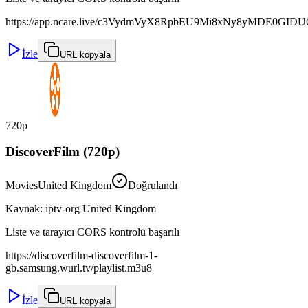
https://app.ncare.live/c3VydmVyX8RpbEU9Mi8xNy8yMDE0GI
İzle
URL kopyala
720p
DiscoverFilm (720p)
Movies
United Kingdom
Doğrulandı
Kaynak
:
iptv-org United Kingdom
Liste ve tarayıcı CORS kontrolü başarılı
https://discoverfilm-discoverfilm-1-
gb.samsung.wurl.tv/playlist.m3u8
İzle
URL kopyala