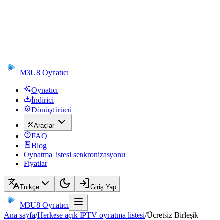
M3U8 Oynatıcı
Oynatıcı
İndirici
Dönüştürücü
Araçlar
FAQ
Blog
Oynatma listesi senkronizasyonu
Fiyatlar
Türkçe
Giriş Yap
M3U8 Oynatıcı
Ana sayfa
/
Herkese açık IPTV oynatma listesi
/
Ücretsiz Birleşik