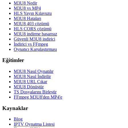
M3U8 Nedir
M3U8 vs MP4
HLS Yayın Kılavuzu
M3U8 Hataları
M3U8 403 çözümü
HLS CORS çözümü
M3U8 indirme başarısız
Güvenli M3U8 indirici
İndirici vs FFmpeg
Oynatıcı Karşılaştırması
Eğitimler
M3U8 Nasıl Oynatılır
M3U8 Nasıl İndirilir
M3U8 URL Çıkar
M3U8 Dönüştür
TS Dosyalarını Birleştir
FFmpeg M3U8'den MP4'e
Kaynaklar
Blog
IPTV Oynatma Listesi