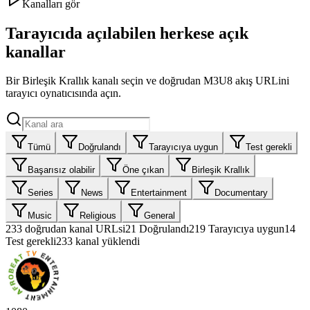
Kanalları gör
Tarayıcıda açılabilen herkese açık
kanallar
Bir Birleşik Krallık kanalı seçin ve doğrudan M3U8 akış URLini
tarayıcı oynatıcısında açın.
Tümü
Doğrulandı
Tarayıcıya uygun
Test gerekli
Başarısız olabilir
Öne çıkan
Birleşik Krallık
Series
News
Entertainment
Documentary
Music
Religious
General
233
doğrudan kanal URLsi
21
Doğrulandı
219
Tarayıcıya uygun
14
Test gerekli
233 kanal yüklendi