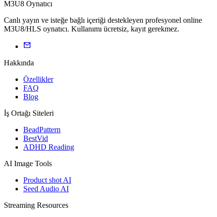
M3U8 Oynatıcı
Canlı yayın ve isteğe bağlı içeriği destekleyen profesyonel online
M3U8/HLS oynatıcı. Kullanımı ücretsiz, kayıt gerekmez.
Hakkında
Özellikler
FAQ
Blog
İş Ortağı Siteleri
BeadPattern
BestVid
ADHD Reading
AI Image Tools
Product shot AI
Seed Audio AI
Streaming Resources