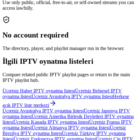
Use only public, official, free-to-air, or self-owned streams you can
access lawfully.
No account required
The directory, player, and playlist manager run in the browser.
İlgili IPTV oynatma listeleri
Compare related public IPTV playlist pages or return to the main
IPTV playlist hub.
Ücretsiz Haber IPTV oynatma listesi
Ücretsiz Belgesel IPTV
oynatma listesi
Ücretsiz Avustralya IPTV oynatma listesi
Herkese
açık IPTV liste merkezi
Ücretsiz Avustralya IPTV oynatma listesi
Ücretsiz Japonya IPTV
oynatma listesi
Ücretsiz Amerika Birleşik Devletleri IPTV oynatma
listesi
Ücretsiz Kanada IPTV oynatma listesi
Ücretsiz Fransa IPTV
oynatma listesi
Ücretsiz Almanya IPTV oynatma listesi
Ücretsiz
Brezilya IPTV oynatma listesi
Ücretsiz Türkiye IPTV oynatma
listesi
Ücretsiz Endonezya IPTV oynatma listesi
Ücretsiz Çin IPTV