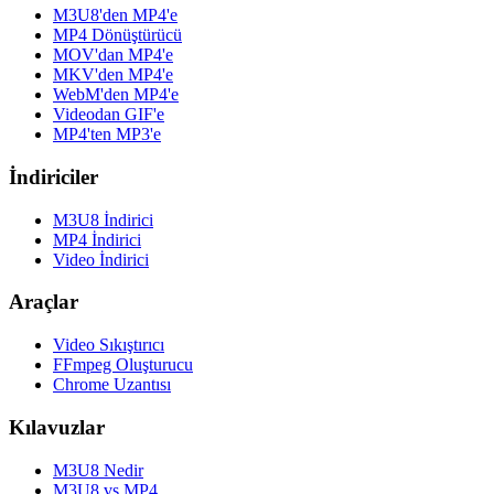
M3U8'den MP4'e
MP4 Dönüştürücü
MOV'dan MP4'e
MKV'den MP4'e
WebM'den MP4'e
Videodan GIF'e
MP4'ten MP3'e
İndiriciler
M3U8 İndirici
MP4 İndirici
Video İndirici
Araçlar
Video Sıkıştırıcı
FFmpeg Oluşturucu
Chrome Uzantısı
Kılavuzlar
M3U8 Nedir
M3U8 vs MP4