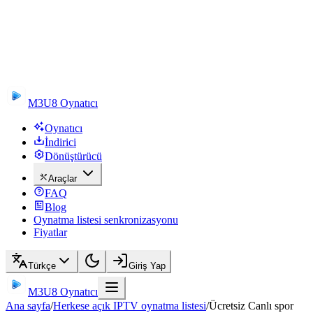
M3U8 Oynatıcı
Oynatıcı
İndirici
Dönüştürücü
Araçlar
FAQ
Blog
Oynatma listesi senkronizasyonu
Fiyatlar
Türkçe
Giriş Yap
M3U8 Oynatıcı
Ana sayfa
/
Herkese açık IPTV oynatma listesi
/
Ücretsiz Canlı spor