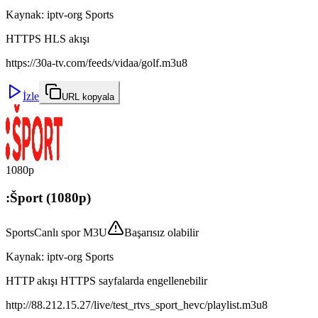
Kaynak
:
iptv-org Sports
HTTPS HLS akışı
https://30a-tv.com/feeds/vidaa/golf.m3u8
İzle
URL kopyala
1080p
:Šport (1080p)
Sports
Canlı spor M3U
Başarısız olabilir
Kaynak
:
iptv-org Sports
HTTP akışı HTTPS sayfalarda engellenebilir
http://88.212.15.27/live/test_rtvs_sport_hevc/playlist.m3u8