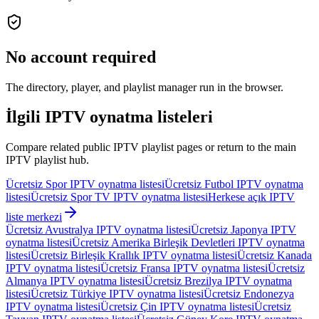
No account required
The directory, player, and playlist manager run in the browser.
İlgili IPTV oynatma listeleri
Compare related public IPTV playlist pages or return to the main
IPTV playlist hub.
Ücretsiz Spor IPTV oynatma listesi
Ücretsiz Futbol IPTV oynatma
listesi
Ücretsiz Spor TV IPTV oynatma listesi
Herkese açık IPTV
liste merkezi
Ücretsiz Avustralya IPTV oynatma listesi
Ücretsiz Japonya IPTV
oynatma listesi
Ücretsiz Amerika Birleşik Devletleri IPTV oynatma
listesi
Ücretsiz Birleşik Krallık IPTV oynatma listesi
Ücretsiz Kanada
IPTV oynatma listesi
Ücretsiz Fransa IPTV oynatma listesi
Ücretsiz
Almanya IPTV oynatma listesi
Ücretsiz Brezilya IPTV oynatma
listesi
Ücretsiz Türkiye IPTV oynatma listesi
Ücretsiz Endonezya
IPTV oynatma listesi
Ücretsiz Çin IPTV oynatma listesi
Ücretsiz