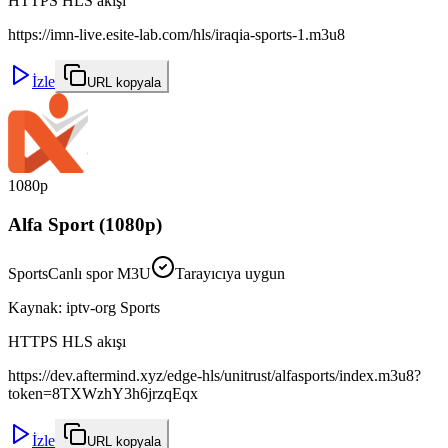
HTTPS HLS akışı
https://imn-live.esite-lab.com/hls/iraqia-sports-1.m3u8
İzle
URL kopyala
1080p
Alfa Sport (1080p)
Sports
Canlı spor M3U
Tarayıcıya uygun
Kaynak
:
iptv-org Sports
HTTPS HLS akışı
https://dev.aftermind.xyz/edge-hls/unitrust/alfasports/index.m3u8?
token=8TXWzhY3h6jrzqEqx
İzle
URL kopyala