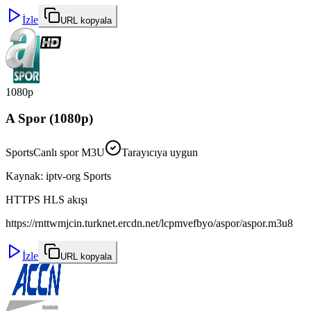
İzle
URL kopyala
1080p
A Spor (1080p)
Sports
Canlı spor M3U
Tarayıcıya uygun
Kaynak
:
iptv-org Sports
HTTPS HLS akışı
https://rnttwmjcin.turknet.ercdn.net/lcpmvefbyo/aspor/aspor.m3u8
İzle
URL kopyala