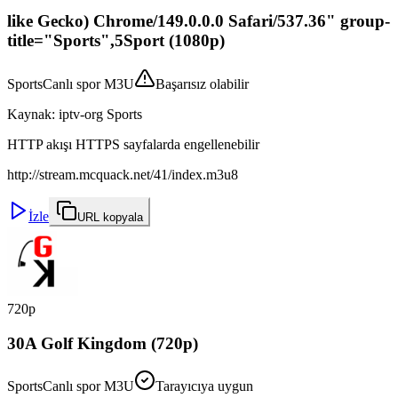
like Gecko) Chrome/149.0.0.0 Safari/537.36" group-
title="Sports",5Sport (1080p)
Sports
Canlı spor M3U
Başarısız olabilir
Kaynak
:
iptv-org Sports
HTTP akışı HTTPS sayfalarda engellenebilir
http://stream.mcquack.net/41/index.m3u8
İzle
URL kopyala
720p
30A Golf Kingdom (720p)
Sports
Canlı spor M3U
Tarayıcıya uygun