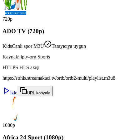
720p
ADO TV (720p)
Kids
Canlı spor M3U
Tarayıcıya uygun
Kaynak
:
iptv-org Sports
HTTPS HLS akışı
https://strhls.streamakaci.tv/ortb/ortb2-multi/playlist.m3u8
İzle
URL kopyala
1080p
Africa 24 Sport (1080p)