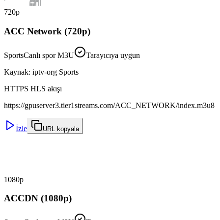
720p
ACC Network (720p)
Sports
Canlı spor M3U
Tarayıcıya uygun
Kaynak
:
iptv-org Sports
HTTPS HLS akışı
https://gpuserver3.tier1streams.com/ACC_NETWORK/index.m3u8
İzle
URL kopyala
1080p
ACCDN (1080p)