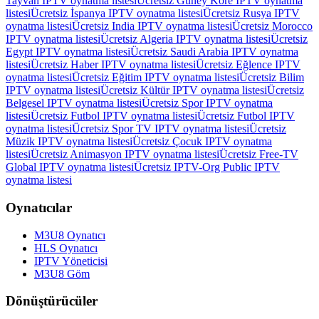
Tayvan IPTV oynatma listesi
Ücretsiz Güney Kore IPTV oynatma
listesi
Ücretsiz İspanya IPTV oynatma listesi
Ücretsiz Rusya IPTV
oynatma listesi
Ücretsiz India IPTV oynatma listesi
Ücretsiz Morocco
IPTV oynatma listesi
Ücretsiz Algeria IPTV oynatma listesi
Ücretsiz
Egypt IPTV oynatma listesi
Ücretsiz Saudi Arabia IPTV oynatma
listesi
Ücretsiz Haber IPTV oynatma listesi
Ücretsiz Eğlence IPTV
oynatma listesi
Ücretsiz Eğitim IPTV oynatma listesi
Ücretsiz Bilim
IPTV oynatma listesi
Ücretsiz Kültür IPTV oynatma listesi
Ücretsiz
Belgesel IPTV oynatma listesi
Ücretsiz Spor IPTV oynatma
listesi
Ücretsiz Futbol IPTV oynatma listesi
Ücretsiz Futbol IPTV
oynatma listesi
Ücretsiz Spor TV IPTV oynatma listesi
Ücretsiz
Müzik IPTV oynatma listesi
Ücretsiz Çocuk IPTV oynatma
listesi
Ücretsiz Animasyon IPTV oynatma listesi
Ücretsiz Free-TV
Global IPTV oynatma listesi
Ücretsiz IPTV-Org Public IPTV
oynatma listesi
Oynatıcılar
M3U8 Oynatıcı
HLS Oynatıcı
IPTV Yöneticisi
M3U8 Göm
Dönüştürücüler