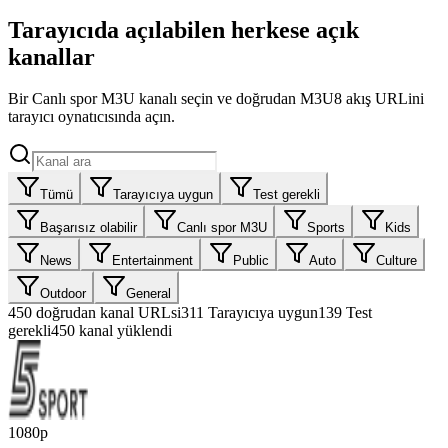
Tarayıcıda açılabilen herkese açık
kanallar
Bir Canlı spor M3U kanalı seçin ve doğrudan M3U8 akış URLini
tarayıcı oynatıcısında açın.
Tümü
Tarayıcıya uygun
Test gerekli
Başarısız olabilir
Canlı spor M3U
Sports
Kids
News
Entertainment
Public
Auto
Culture
Outdoor
General
450
doğrudan kanal URLsi
311
Tarayıcıya uygun
139
Test
gerekli
450 kanal yüklendi
1080p