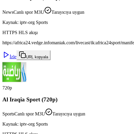
News
Canlı spor M3U
Tarayıcıya uygun
Kaynak
:
iptv-org Sports
HTTPS HLS akışı
https://africa24.vedge.infomaniak.com/livecast/ik:africa24sport/manif
İzle
URL kopyala
720p
Al Iraqia Sport (720p)
Sports
Canlı spor M3U
Tarayıcıya uygun
Kaynak
:
iptv-org Sports