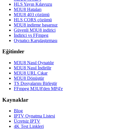
HLS Yayın Kılavuzu
M3U8 Hataları
M3U8 403 çözümü
HLS CORS çözümü
M3U8 indirme başarısız
Güvenli M3U8 indirici
İndirici vs FFmpeg
Oynatıcı Karşılaştırması
Eğitimler
M3U8 Nasıl Oynatılır
M3U8 Nasıl İndirilir
M3U8 URL Çıkar
M3U8 Dönüştür
TS Dosyalarını Birleştir
FFmpeg M3U8'den MP4'e
Kaynaklar
Blog
IPTV Oynatma Listesi
Ücretsiz IPTV
4K Test Linkleri