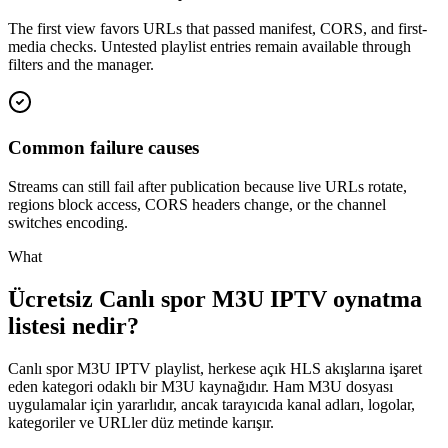
The first view favors URLs that passed manifest, CORS, and first-
media checks. Untested playlist entries remain available through
filters and the manager.
Common failure causes
Streams can still fail after publication because live URLs rotate,
regions block access, CORS headers change, or the channel
switches encoding.
What
Ücretsiz Canlı spor M3U IPTV oynatma
listesi nedir?
Canlı spor M3U IPTV playlist, herkese açık HLS akışlarına işaret
eden kategori odaklı bir M3U kaynağıdır. Ham M3U dosyası
uygulamalar için yararlıdır, ancak tarayıcıda kanal adları, logolar,
kategoriler ve URLler düz metinde karışır.