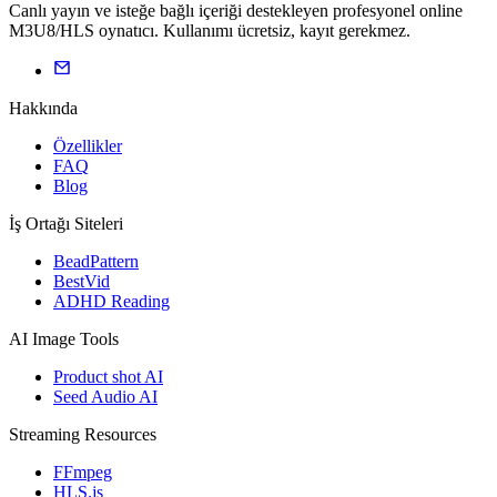
Canlı yayın ve isteğe bağlı içeriği destekleyen profesyonel online
M3U8/HLS oynatıcı. Kullanımı ücretsiz, kayıt gerekmez.
Hakkında
Özellikler
FAQ
Blog
İş Ortağı Siteleri
BeadPattern
BestVid
ADHD Reading
AI Image Tools
Product shot AI
Seed Audio AI
Streaming Resources
FFmpeg
HLS.js