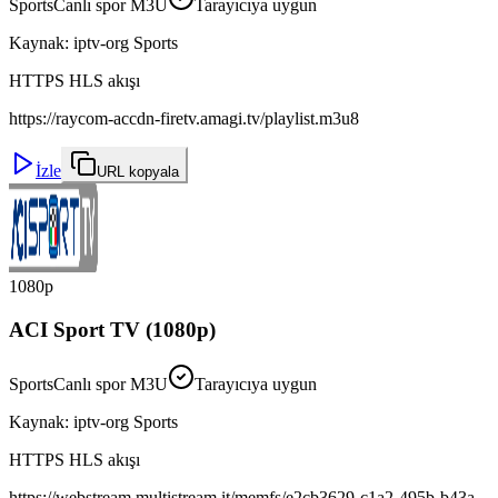
Sports
Canlı spor M3U
Tarayıcıya uygun
Kaynak
:
iptv-org Sports
HTTPS HLS akışı
https://raycom-accdn-firetv.amagi.tv/playlist.m3u8
İzle
URL kopyala
1080p
ACI Sport TV (1080p)
Sports
Canlı spor M3U
Tarayıcıya uygun
Kaynak
:
iptv-org Sports
HTTPS HLS akışı
https://webstream.multistream.it/memfs/e2cb3629-c1a2-495b-b43a-