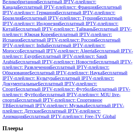
Великобритания
Бесплатный IPTV-плейлист:
Канада
Бесплатный IPTV-плейлист: Франция
Бесплатный
IPTV-плейлист: Германия
Бесплатный IPTV-плейлист:
Бразилия
Бесплатный IPTV-плейлист: Турция
Бесплатный
IPTV-плейлист: Индонезия
Бесплатный IPTV-плейлист:
Китай
Бесплатный IPTV-плейлист: Тайвань
Бесплатный IPTV-
плейлист: Южная Корея
Бесплатный IPTV-плейлист:
Испания
Бесплатный IPTV-плейлист: Россия
Бесплатный
IPTV-плейлист: India
Бесплатный IPTV-плейлист:
Morocco
Бесплатный IPTV-плейлист: Algeria
Бесплатный IPTV-
плейлист: Egypt
Бесплатный IPTV-плейлист: Saudi
Arabia
Бесплатный IPTV-плейлист: Новости
Бесплатный IPTV-
плейлист: Развлечения
Бесплатный IPTV-плейлист:
Образование
Бесплатный IPTV-плейлист: Наука
Бесплатный
IPTV-плейлист: Культура
Бесплатный IPTV-плейлист:
Документальные
Бесплатный IPTV-плейлист:
Спорт
Бесплатный IPTV-плейлист: Футбол
Бесплатный IPTV-
плейлист: Футбол
Бесплатный IPTV-плейлист: M3U live-
спорта
Бесплатный IPTV-плейлист: Спортивное
ТВ
Бесплатный IPTV-плейлист: Музыка
Бесплатный IPTV-
плейлист: Детские
Бесплатный IPTV-плейлист:
Анимация
Бесплатный IPTV-плейлист: Free-TV Global
Плееры