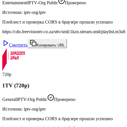
Entertainment
IPTV-Org Public
Проверено
Источник
:
iptv-org/iptv
Плейлист и проверка CORS в браузере прошли успешно
https://cdn.freevisiontv.co.za/sttv/smil:1kzn.stream.smil/playlist.m3u8
Смотреть
Копировать URL
720p
1TV (720p)
General
IPTV-Org Public
Проверено
Источник
:
iptv-org/iptv
Плейлист и проверка CORS в браузере прошли успешно