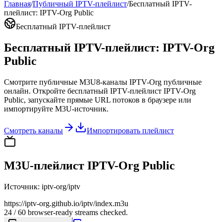
Главная
/
Публичный IPTV-плейлист
/
Бесплатный IPTV-
плейлист: IPTV-Org Public
Бесплатный IPTV-плейлист
Бесплатный IPTV-плейлист: IPTV-Org
Public
Смотрите публичные M3U8-каналы IPTV-Org публичные
онлайн. Откройте бесплатный IPTV-плейлист IPTV-Org
Public, запускайте прямые URL потоков в браузере или
импортируйте M3U-источник.
Смотреть каналы
Импортировать плейлист
M3U-плейлист IPTV-Org Public
Источник
:
iptv-org/iptv
https://iptv-org.github.io/iptv/index.m3u
24 / 60 browser-ready streams checked.