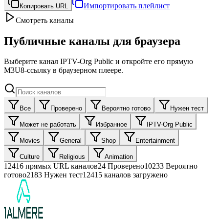
Импортировать плейлист
Копировать URL
Смотреть каналы
Публичные каналы для браузера
Выберите канал IPTV-Org Public и откройте его прямую
M3U8-ссылку в браузерном плеере.
Все
Проверено
Вероятно готово
Нужен тест
Может не работать
Избранное
IPTV-Org Public
Movies
General
Shop
Entertainment
Culture
Religious
Animation
12416
прямых URL каналов
24
Проверено
10233
Вероятно
готово
2183
Нужен тест
12415 каналов загружено