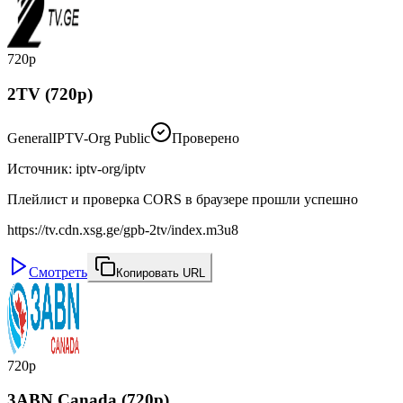
720p
2TV (720p)
General
IPTV-Org Public
Проверено
Источник
:
iptv-org/iptv
Плейлист и проверка CORS в браузере прошли успешно
https://tv.cdn.xsg.ge/gpb-2tv/index.m3u8
Смотреть
Копировать URL
720p
3ABN Canada (720p)