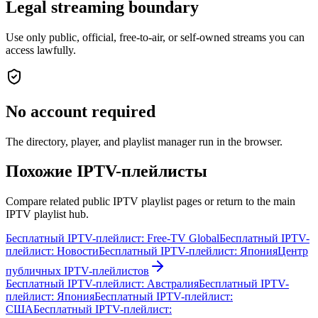
Legal streaming boundary
Use only public, official, free-to-air, or self-owned streams you can
access lawfully.
No account required
The directory, player, and playlist manager run in the browser.
Похожие IPTV-плейлисты
Compare related public IPTV playlist pages or return to the main
IPTV playlist hub.
Бесплатный IPTV-плейлист: Free-TV Global
Бесплатный IPTV-
плейлист: Новости
Бесплатный IPTV-плейлист: Япония
Центр
публичных IPTV-плейлистов
Бесплатный IPTV-плейлист: Австралия
Бесплатный IPTV-
плейлист: Япония
Бесплатный IPTV-плейлист:
США
Бесплатный IPTV-плейлист: