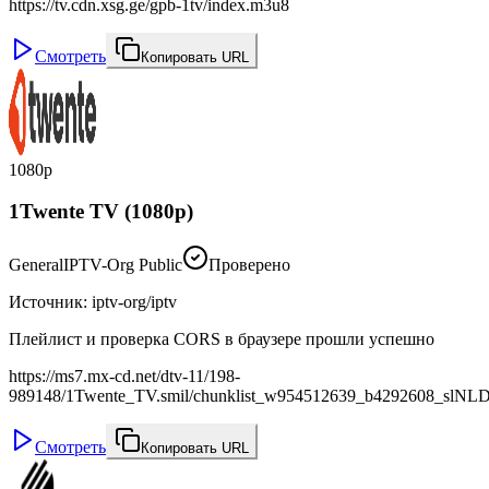
https://tv.cdn.xsg.ge/gpb-1tv/index.m3u8
Смотреть
Копировать URL
1080p
1Twente TV (1080p)
General
IPTV-Org Public
Проверено
Источник
:
iptv-org/iptv
Плейлист и проверка CORS в браузере прошли успешно
https://ms7.mx-cd.net/dtv-11/198-
989148/1Twente_TV.smil/chunklist_w954512639_b4292608_slNL
Смотреть
Копировать URL