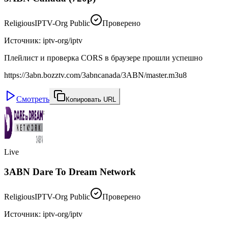
Religious
IPTV-Org Public
Проверено
Источник
:
iptv-org/iptv
Плейлист и проверка CORS в браузере прошли успешно
https://3abn.bozztv.com/3abncanada/3ABN/master.m3u8
Смотреть
Копировать URL
Live
3ABN Dare To Dream Network
Religious
IPTV-Org Public
Проверено
Источник
:
iptv-org/iptv