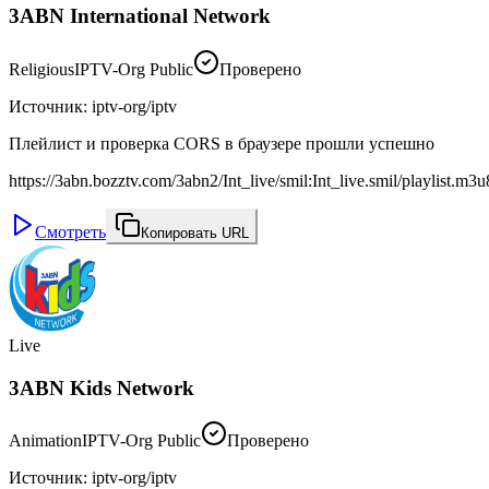
3ABN International Network
Religious
IPTV-Org Public
Проверено
Источник
:
iptv-org/iptv
Плейлист и проверка CORS в браузере прошли успешно
https://3abn.bozztv.com/3abn2/Int_live/smil:Int_live.smil/playlist.m3u
Смотреть
Копировать URL
Live
3ABN Kids Network
Animation
IPTV-Org Public
Проверено
Источник
:
iptv-org/iptv