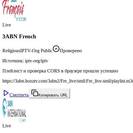
Live
3ABN French
Religious
IPTV-Org Public
Проверено
Источник
:
iptv-org/iptv
Плейлист и проверка CORS в браузере прошли успешно
https://3abn.bozztv.com/3abn2/Fre_live/smil:Fre_live.smil/playlist.m
Смотреть
Копировать URL
Live