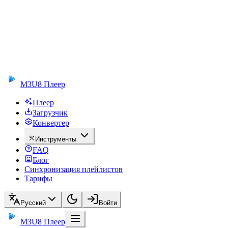
M3U8 Плеер
Плеер
Загрузчик
Конвертер
Инструменты
FAQ
Блог
Синхронизация плейлистов
Тарифы
Русский
Войти
M3U8 Плеер