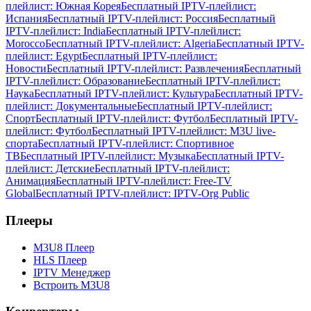
плейлист: Южная Корея
Бесплатный IPTV-плейлист:
Испания
Бесплатный IPTV-плейлист: Россия
Бесплатный
IPTV-плейлист: India
Бесплатный IPTV-плейлист:
Morocco
Бесплатный IPTV-плейлист: Algeria
Бесплатный IPTV-
плейлист: Egypt
Бесплатный IPTV-плейлист:
Новости
Бесплатный IPTV-плейлист: Развлечения
Бесплатный
IPTV-плейлист: Образование
Бесплатный IPTV-плейлист:
Наука
Бесплатный IPTV-плейлист: Культура
Бесплатный IPTV-
плейлист: Документальные
Бесплатный IPTV-плейлист:
Спорт
Бесплатный IPTV-плейлист: Футбол
Бесплатный IPTV-
плейлист: Футбол
Бесплатный IPTV-плейлист: M3U live-
спорта
Бесплатный IPTV-плейлист: Спортивное
ТВ
Бесплатный IPTV-плейлист: Музыка
Бесплатный IPTV-
плейлист: Детские
Бесплатный IPTV-плейлист:
Анимация
Бесплатный IPTV-плейлист: Free-TV
Global
Бесплатный IPTV-плейлист: IPTV-Org Public
Плееры
M3U8 Плеер
HLS Плеер
IPTV Менеджер
Встроить M3U8