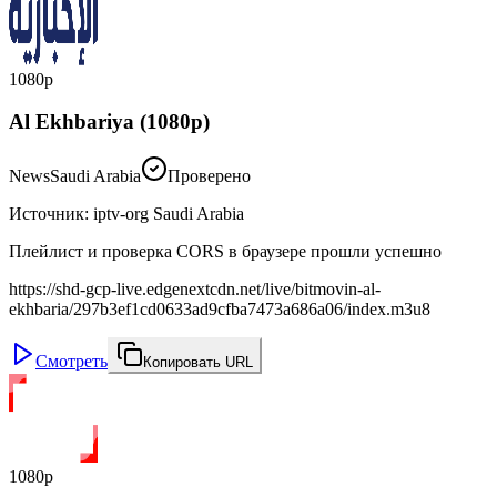
1080p
Al Ekhbariya (1080p)
News
Saudi Arabia
Проверено
Источник
:
iptv-org Saudi Arabia
Плейлист и проверка CORS в браузере прошли успешно
https://shd-gcp-live.edgenextcdn.net/live/bitmovin-al-
ekhbaria/297b3ef1cd0633ad9cfba7473a686a06/index.m3u8
Смотреть
Копировать URL
1080p