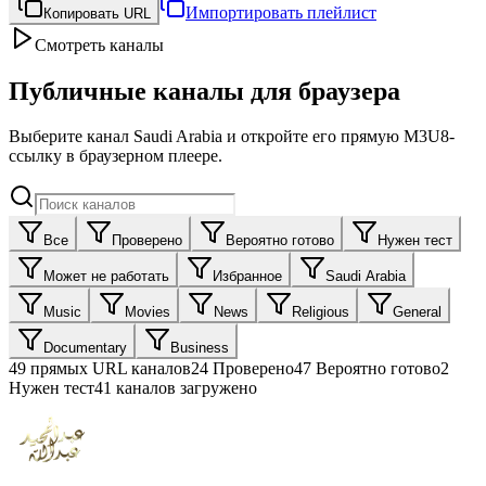
Импортировать плейлист
Копировать URL
Смотреть каналы
Публичные каналы для браузера
Выберите канал Saudi Arabia и откройте его прямую M3U8-
ссылку в браузерном плеере.
Все
Проверено
Вероятно готово
Нужен тест
Может не работать
Избранное
Saudi Arabia
Music
Movies
News
Religious
General
Documentary
Business
49
прямых URL каналов
24
Проверено
47
Вероятно готово
2
Нужен тест
41 каналов загружено