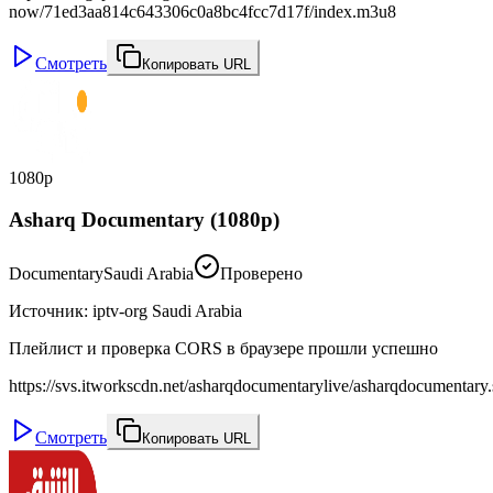
now/71ed3aa814c643306c0a8bc4fcc7d17f/index.m3u8
Смотреть
Копировать URL
1080p
Asharq Documentary (1080p)
Documentary
Saudi Arabia
Проверено
Источник
:
iptv-org Saudi Arabia
Плейлист и проверка CORS в браузере прошли успешно
https://svs.itworkscdn.net/asharqdocumentarylive/asharqdocumentary.
Смотреть
Копировать URL