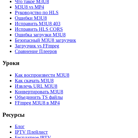
Что такое M3U8
M3U8 vs MP4
Руководство по HLS
Ошибки M3U8
Исправить M3U8 403
Исправить HLS CORS
Ошибка загрузки M3U8
Безопасный M3U8 загрузчик
Загрузчик vs FFmpeg
Сравнение Плееров
Уроки
Как воспроизвести M3U8
Как скачать M3U8
Извлечь URL M3U8
Конвертировать M3U8
Объединить TS файлы
FFmpeg M3U8 в MP4
Ресурсы
Блог
IPTV Плейлист
Бесплатное IPTV