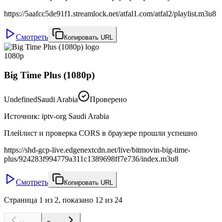
https://5aafcc5de91f1.streamlock.net/atfal1.com/atfal2/playlist.m3u8
Смотреть
Копировать URL
1080p
Big Time Plus (1080p)
Undefined
Saudi Arabia
Проверено
Источник
:
iptv-org Saudi Arabia
Плейлист и проверка CORS в браузере прошли успешно
https://shd-gcp-live.edgenextcdn.net/live/bitmovin-big-time-
plus/924283f994779a311c1389698ff7e736/index.m3u8
Смотреть
Копировать URL
Страница 1 из 2, показано 12 из 24