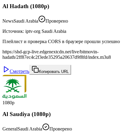
Al Hadath (1080p)
News
Saudi Arabia
Проверено
Источник
:
iptv-org Saudi Arabia
Плейлист и проверка CORS в браузере прошли успешно
https://shd-gcp-live.edgenextcdn.net/live/bitmovin-
hadath/2ff87ec4c2f3ede35295a20637d9f8fd/index.m3u8
Смотреть
Копировать URL
1080p
Al Saudiya (1080p)
General
Saudi Arabia
Проверено