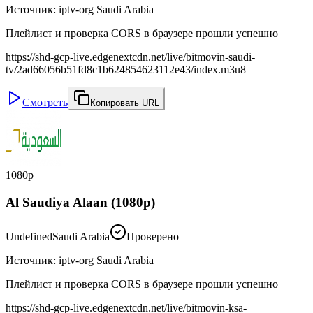
Источник
:
iptv-org Saudi Arabia
Плейлист и проверка CORS в браузере прошли успешно
https://shd-gcp-live.edgenextcdn.net/live/bitmovin-saudi-
tv/2ad66056b51fd8c1b624854623112e43/index.m3u8
Смотреть
Копировать URL
1080p
Al Saudiya Alaan (1080p)
Undefined
Saudi Arabia
Проверено
Источник
:
iptv-org Saudi Arabia
Плейлист и проверка CORS в браузере прошли успешно
https://shd-gcp-live.edgenextcdn.net/live/bitmovin-ksa-