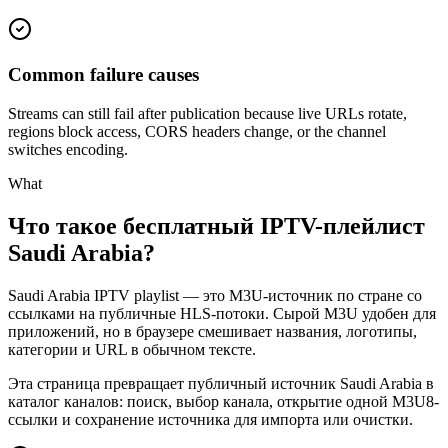
Common failure causes
Streams can still fail after publication because live URLs rotate,
regions block access, CORS headers change, or the channel
switches encoding.
What
Что такое бесплатный IPTV-плейлист
Saudi Arabia?
Saudi Arabia IPTV playlist — это M3U-источник по стране со
ссылками на публичные HLS-потоки. Сырой M3U удобен для
приложений, но в браузере смешивает названия, логотипы,
категории и URL в обычном тексте.
Эта страница превращает публичный источник Saudi Arabia в
каталог каналов: поиск, выбор канала, открытие одной M3U8-
ссылки и сохранение источника для импорта или очистки.