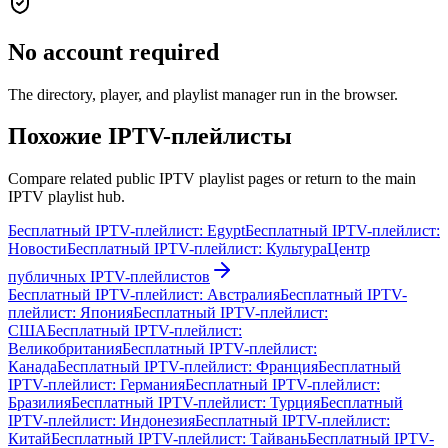
No account required
The directory, player, and playlist manager run in the browser.
Похожие IPTV-плейлисты
Compare related public IPTV playlist pages or return to the main
IPTV playlist hub.
Бесплатный IPTV-плейлист: Egypt
Бесплатный IPTV-плейлист:
Новости
Бесплатный IPTV-плейлист: Культура
Центр
публичных IPTV-плейлистов
Бесплатный IPTV-плейлист: Австралия
Бесплатный IPTV-
плейлист: Япония
Бесплатный IPTV-плейлист:
США
Бесплатный IPTV-плейлист:
Великобритания
Бесплатный IPTV-плейлист:
Канада
Бесплатный IPTV-плейлист: Франция
Бесплатный
IPTV-плейлист: Германия
Бесплатный IPTV-плейлист:
Бразилия
Бесплатный IPTV-плейлист: Турция
Бесплатный
IPTV-плейлист: Индонезия
Бесплатный IPTV-плейлист:
Китай
Бесплатный IPTV-плейлист: Тайвань
Бесплатный IPTV-