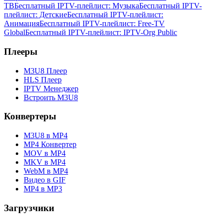
ТВ
Бесплатный IPTV-плейлист: Музыка
Бесплатный IPTV-
плейлист: Детские
Бесплатный IPTV-плейлист:
Анимация
Бесплатный IPTV-плейлист: Free-TV
Global
Бесплатный IPTV-плейлист: IPTV-Org Public
Плееры
M3U8 Плеер
HLS Плеер
IPTV Менеджер
Встроить M3U8
Конвертеры
M3U8 в MP4
MP4 Конвертер
MOV в MP4
MKV в MP4
WebM в MP4
Видео в GIF
MP4 в MP3
Загрузчики