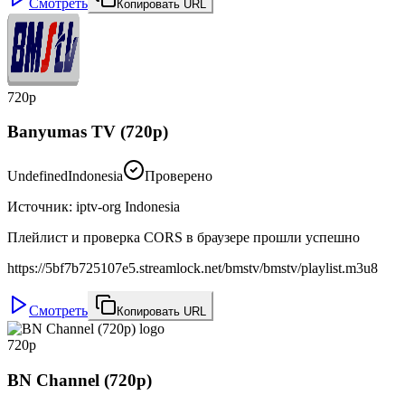
Смотреть
Копировать URL
720p
Banyumas TV (720p)
Undefined
Indonesia
Проверено
Источник
:
iptv-org Indonesia
Плейлист и проверка CORS в браузере прошли успешно
https://5bf7b725107e5.streamlock.net/bmstv/bmstv/playlist.m3u8
Смотреть
Копировать URL
720p
BN Channel (720p)