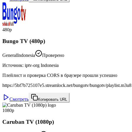
480p
Bungo TV (480p)
General
Indonesia
Проверено
Источник
:
iptv-org Indonesia
Плейлист и проверка CORS в браузере прошли успешно
https://5bf7b725107e5.streamlock.net/bungotv/bungotv/playlist.m3u8
Смотреть
Копировать URL
1080p
Caruban TV (1080p)