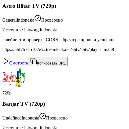
Astro Blitar TV (720p)
General
Indonesia
Проверено
Источник
:
iptv-org Indonesia
Плейлист и проверка CORS в браузере прошли успешно
https://5bf7b725107e5.streamlock.net/abtv/abtv/playlist.m3u8
Смотреть
Копировать URL
720p
Banjar TV (720p)
Undefined
Indonesia
Проверено
Источник
:
iptv-org Indonesia