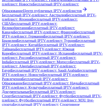
плейлист: Новости
Бесплатный IPTV-плейлист:
Образование
Центр публичных IPTV-плейлистов
Бесплатный IPTV-плейлист: Австралия
Бесплатный IPTV-
плейлист: Япония
Бесплатный IPTV-плейлист:
США
Бесплатный IPTV-плейлист:
Великобритания
Бесплатный IPTV-плейлист:
Канада
Бесплатный IPTV-плейлист: Франция
Бесплатный
IPTV-плейлист: Германия
Бесплатный IPTV-плейлист:
Бразилия
Бесплатный IPTV-плейлист: Турция
Бесплатный
IPTV-плейлист: Китай
Бесплатный IPTV-плейлист:
Тайвань
Бесплатный IPTV-плейлист: Южная
Корея
Бесплатный IPTV-плейлист: Испания
Бесплатный IPTV-
плейлист: Россия
Бесплатный IPTV-плейлист:
India
Бесплатный IPTV-плейлист: Morocco
Бесплатный IPTV-
плейлист: Algeria
Бесплатный IPTV-плейлист:
Egypt
Бесплатный IPTV-плейлист: Saudi Arabia
Бесплатный
IPTV-плейлист: Новости
Бесплатный IPTV-плейлист:
Развлечения
Бесплатный IPTV-плейлист:
Образование
Бесплатный IPTV-плейлист: Наука
Бесплатный
IPTV-плейлист: Культура
Бесплатный IPTV-плейлист:
Документальные
Бесплатный IPTV-плейлист:
Спорт
Бесплатный IPTV-плейлист: Футбол
Бесплатный IPTV-
плейлист: Футбол
Бесплатный IPTV-плейлист: M3U live-
спорта
Бесплатный IPTV-плейлист: Спортивное