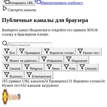
Импортировать плейлист
Копировать URL
Смотреть каналы
Публичные каналы для браузера
Выберите канал Индонезия и откройте его прямую M3U8-
ссылку в браузерном плеере.
Все
Проверено
Вероятно готово
Нужен тест
Может не работать
Избранное
Индонезия
General
Religious
News
Kids
Lifestyle
Business
Entertainment
165
прямых URL каналов
24
Проверено
131
Вероятно готово
34
Нужен тест
162 каналов загружено