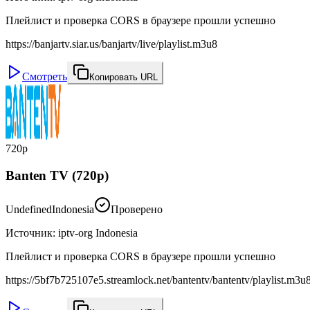
Плейлист и проверка CORS в браузере прошли успешно
https://banjartv.siar.us/banjartv/live/playlist.m3u8
Смотреть
Копировать URL
720p
Banten TV (720p)
Undefined
Indonesia
Проверено
Источник
:
iptv-org Indonesia
Плейлист и проверка CORS в браузере прошли успешно
https://5bf7b725107e5.streamlock.net/bantentv/bantentv/playlist.m3u