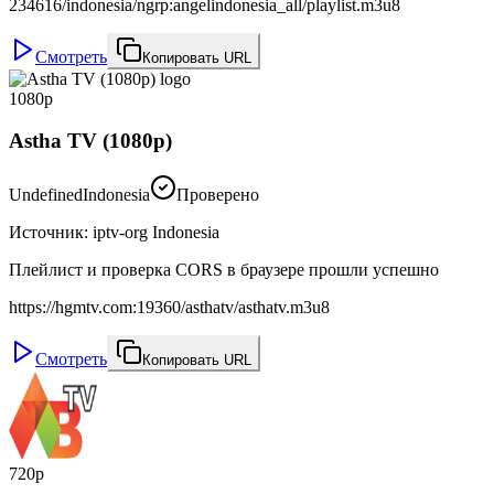
234616/indonesia/ngrp:angelindonesia_all/playlist.m3u8
Смотреть
Копировать URL
1080p
Astha TV (1080p)
Undefined
Indonesia
Проверено
Источник
:
iptv-org Indonesia
Плейлист и проверка CORS в браузере прошли успешно
https://hgmtv.com:19360/asthatv/asthatv.m3u8
Смотреть
Копировать URL
720p