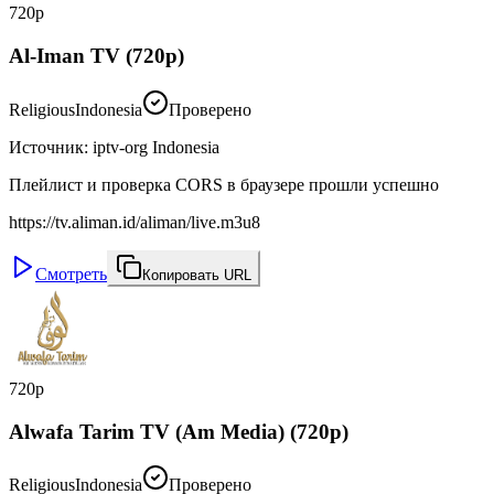
720p
Al-Iman TV (720p)
Religious
Indonesia
Проверено
Источник
:
iptv-org Indonesia
Плейлист и проверка CORS в браузере прошли успешно
https://tv.aliman.id/aliman/live.m3u8
Смотреть
Копировать URL
720p
Alwafa Tarim TV (Am Media) (720p)
Religious
Indonesia
Проверено