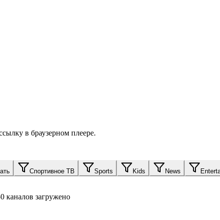
сылку в браузерном плеере.
ать
Спортивное ТВ
Sports
Kids
News
Entert
50 каналов загружено