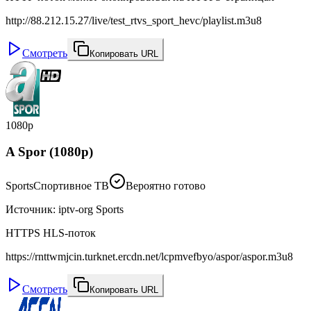
http://88.212.15.27/live/test_rtvs_sport_hevc/playlist.m3u8
Смотреть
Копировать URL
1080p
A Spor (1080p)
Sports
Спортивное ТВ
Вероятно готово
Источник
:
iptv-org Sports
HTTPS HLS-поток
https://rnttwmjcin.turknet.ercdn.net/lcpmvefbyo/aspor/aspor.m3u8
Смотреть
Копировать URL