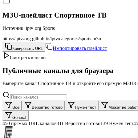
M3U-плейлист Спортивное ТВ
Источник
:
iptv-org Sports
https://iptv-org.github.io/iptv/categories/sports.m3u
Импортировать плейлист
Копировать URL
Смотреть каналы
Публичные каналы для браузера
Выберите канал Спортивное ТВ и откройте его прямую M3U8-с
Все
Вероятно готово
Нужен тест
Может не работ
General
450
прямых URL каналов
311
Вероятно готово
139
Нужен тест
4