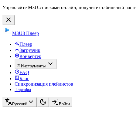
Управляйте M3U-списками онлайн, получите стабильный частны
M3U8 Плеер
Плеер
Загрузчик
Конвертер
Инструменты
FAQ
Блог
Синхронизация плейлистов
Тарифы
Русский
Войти