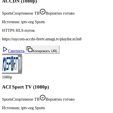
ACCDN (1080p)
Sports
Спортивное ТВ
Вероятно готово
Источник
:
iptv-org Sports
HTTPS HLS-поток
https://raycom-accdn-firetv.amagi.tv/playlist.m3u8
Смотреть
Копировать URL
1080p
ACI Sport TV (1080p)
Sports
Спортивное ТВ
Вероятно готово
Источник
:
iptv-org Sports