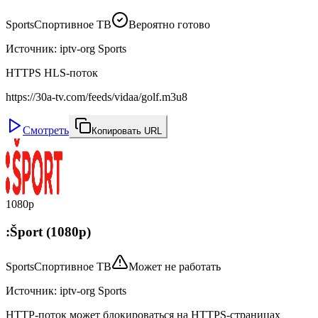
Sports
Спортивное ТВ
Вероятно готово
Источник
:
iptv-org Sports
HTTPS HLS-поток
https://30a-tv.com/feeds/vidaa/golf.m3u8
Смотреть
Копировать URL
1080p
:Šport (1080p)
Sports
Спортивное ТВ
Может не работать
Источник
:
iptv-org Sports
HTTP-поток может блокироваться на HTTPS-страницах