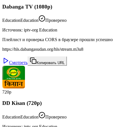
Dabanga TV (1080p)
Education
Education
Проверено
Источник
:
iptv-org Education
Плейлист и проверка CORS в браузере прошли успешно
https://hls.dabangasudan.org/hls/stream.m3u8
Смотреть
Копировать URL
720p
DD Kisan (720p)
Education
Education
Проверено
Источник
:
iptv-org Education