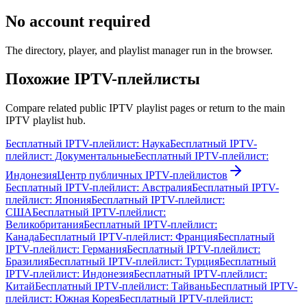
No account required
The directory, player, and playlist manager run in the browser.
Похожие IPTV-плейлисты
Compare related public IPTV playlist pages or return to the main
IPTV playlist hub.
Бесплатный IPTV-плейлист: Наука
Бесплатный IPTV-
плейлист: Документальные
Бесплатный IPTV-плейлист:
Индонезия
Центр публичных IPTV-плейлистов
Бесплатный IPTV-плейлист: Австралия
Бесплатный IPTV-
плейлист: Япония
Бесплатный IPTV-плейлист:
США
Бесплатный IPTV-плейлист:
Великобритания
Бесплатный IPTV-плейлист:
Канада
Бесплатный IPTV-плейлист: Франция
Бесплатный
IPTV-плейлист: Германия
Бесплатный IPTV-плейлист:
Бразилия
Бесплатный IPTV-плейлист: Турция
Бесплатный
IPTV-плейлист: Индонезия
Бесплатный IPTV-плейлист:
Китай
Бесплатный IPTV-плейлист: Тайвань
Бесплатный IPTV-
плейлист: Южная Корея
Бесплатный IPTV-плейлист: