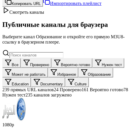
Импортировать плейлист
Копировать URL
Смотреть каналы
Публичные каналы для браузера
Выберите канал Образование и откройте его прямую M3U8-
ссылку в браузерном плеере.
Все
Проверено
Вероятно готово
Нужен тест
Может не работать
Избранное
Образование
Education
Documentary
Culture
239
прямых URL каналов
24
Проверено
161
Вероятно готово
78
Нужен тест
235 каналов загружено
1080p