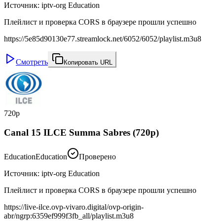
Источник
:
iptv-org Education
Плейлист и проверка CORS в браузере прошли успешно
https://5e85d90130e77.streamlock.net/6052/6052/playlist.m3u8
Смотреть
Копировать URL
720p
Canal 15 ILCE Summa Sabres (720p)
Education
Education
Проверено
Источник
:
iptv-org Education
Плейлист и проверка CORS в браузере прошли успешно
https://live-ilce.ovp-vivaro.digital/ovp-origin-
abr/ngrp:6359ef999f3fb_all/playlist.m3u8