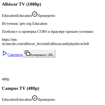
Alhiwar TV (1080p)
Education
Education
Проверено
Источник
:
iptv-org Education
Плейлист и проверка CORS в браузере прошли успешно
https://mn-
nl.mncdn.com/alhiwar_live/smil:alhiwar.smil/playlist.m3u8
Смотреть
Копировать URL
480p
Campus TV (480p)
Education
Education
Проверено