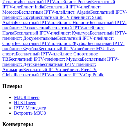
Испания
Бесплатный IPTV-плейлист: Россия
Бесплатный
IPTV-плейлист: India
Бесплатный IPTV-плейлист:
Morocco
Бесплатный IPTV-плейлист: Algeria
Бесплатный IPTV-
плейлист: Egypt
Бесплатный IPTV-плейлист: Saudi
Arabia
Бесплатный IPTV-плейлист: Новости
Бесплатный IPTV-
плейлист: Развлечения
Бесплатный IPTV-плейлист:
Наука
Бесплатный IPTV-плейлист: Культура
Бесплатный IPTV-
плейлист: Документальные
Бесплатный IPTV-плейлист:
Спорт
Бесплатный IPTV-плейлист: Футбол
Бесплатный IPTV-
плейлист: Футбол
Бесплатный IPTV-плейлист: M3U live-
спорта
Бесплатный IPTV-плейлист: Спортивное
ТВ
Бесплатный IPTV-плейлист: Музыка
Бесплатный IPTV-
плейлист: Детские
Бесплатный IPTV-плейлист:
Анимация
Бесплатный IPTV-плейлист: Free-TV
Global
Бесплатный IPTV-плейлист: IPTV-Org Public
Плееры
M3U8 Плеер
HLS Плеер
IPTV Менеджер
Встроить M3U8
Конвертеры