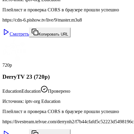
Плейлист и проверка CORS в браузере прошли успешно
https://cdn-6.pishow.tv/live/9/master.m3u8
Смотреть
Копировать URL
720p
DerryTV 23 (720p)
Education
Education
Проверено
Источник
:
iptv-org Education
Плейлист и проверка CORS в браузере прошли успешно
https://livestream.telvue.com/derrynh2/f7b44cfafd5c52223d5498196c