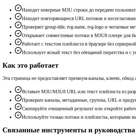
Находит неверные M3U строки до передачи пользоват
Находит повторяющиеся URL потоков и несогласован
Проверяет group-title, tvg-name, tvg-logo и читаемые м
Открывает совместимые потоки в M3U8 плеере для б
Работает с текстом плейлиста в браузере без серверно
Использует ясный текст без обещаний пиратства и с 
Как это работает
Эта страница не предоставляет премиум-каналы, ключи, обход
Вставьте M3U/M3U8 URL или текст плейлиста из раз
Проверьте каналы, метаданные, группы, URL и преду
Скопируйте очищенный результат или откройте рабоч
Используйте только потоки и плейлисты, которыми вы
Связанные инструменты и руководства