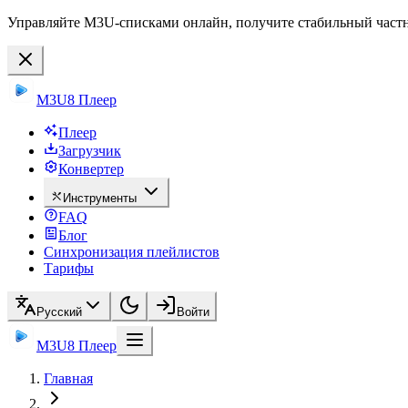
Управляйте M3U-списками онлайн, получите стабильный частны
M3U8 Плеер
Плеер
Загрузчик
Конвертер
Инструменты
FAQ
Блог
Синхронизация плейлистов
Тарифы
Русский
Войти
M3U8 Плеер
Главная