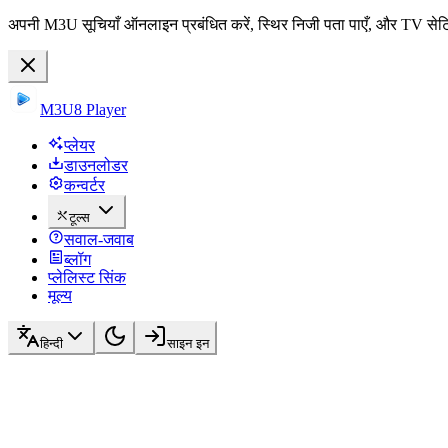
अपनी M3U सूचियाँ ऑनलाइन प्रबंधित करें, स्थिर निजी पता पाएँ, और TV सेटि
M3U8 Player
प्लेयर
डाउनलोडर
कन्वर्टर
टूल्स
सवाल-जवाब
ब्लॉग
प्लेलिस्ट सिंक
मूल्य
हिन्दी
साइन इन