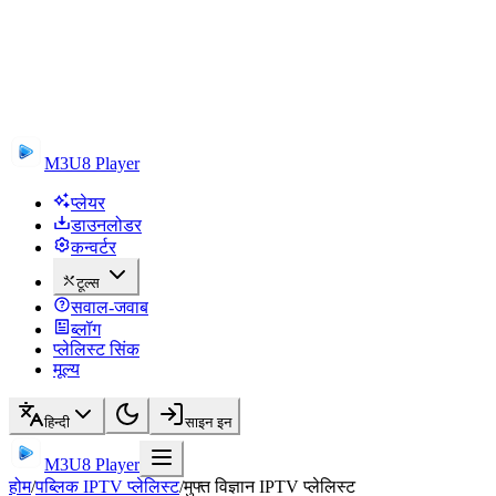
M3U8 Player
प्लेयर
डाउनलोडर
कन्वर्टर
टूल्स
सवाल-जवाब
ब्लॉग
प्लेलिस्ट सिंक
मूल्य
हिन्दी
साइन इन
M3U8 Player
होम
/
पब्लिक IPTV प्लेलिस्ट
/
मुफ्त विज्ञान IPTV प्लेलिस्ट