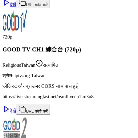
देखें
URL कॉपी करें
720p
GOOD TV CH1 綜合台 (720p)
Religious
Taiwan
सत्यापित
स्रोत
:
iptv-org Taiwan
प्लेलिस्ट और ब्राउजर CORS जांच पास हुई
https://live.streamingfast.net/osmflivech1.m3u8
देखें
URL कॉपी करें