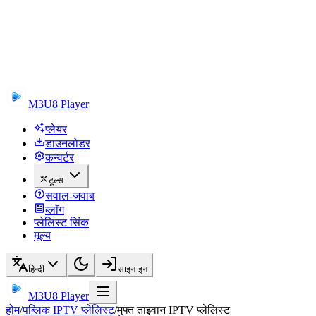
M3U8 Player
प्लेयर
डाउनलोडर
कन्वर्टर
टूल्स
सवाल-जवाब
ब्लॉग
प्लेलिस्ट सिंक
मूल्य
हिन्दी
साइन इन
M3U8 Player
होम
/
पब्लिक IPTV प्लेलिस्ट
/
मुफ्त ताइवान IPTV प्लेलिस्ट