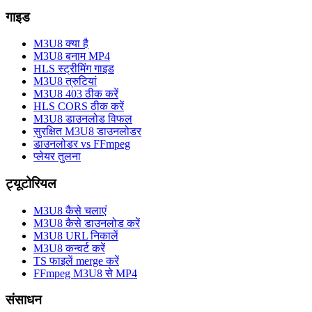
गाइड
M3U8 क्या है
M3U8 बनाम MP4
HLS स्ट्रीमिंग गाइड
M3U8 त्रुटियां
M3U8 403 ठीक करें
HLS CORS ठीक करें
M3U8 डाउनलोड विफल
सुरक्षित M3U8 डाउनलोडर
डाउनलोडर vs FFmpeg
प्लेयर तुलना
ट्यूटोरियल
M3U8 कैसे चलाएं
M3U8 कैसे डाउनलोड करें
M3U8 URL निकालें
M3U8 कन्वर्ट करें
TS फाइलें merge करें
FFmpeg M3U8 से MP4
संसाधन