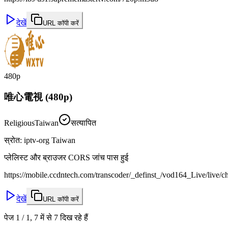
देखें
URL कॉपी करें
480p
唯心電視 (480p)
Religious
Taiwan
सत्यापित
स्रोत
:
iptv-org Taiwan
प्लेलिस्ट और ब्राउजर CORS जांच पास हुई
https://mobile.ccdntech.com/transcoder/_definst_/vod164_Live/liv
देखें
URL कॉपी करें
पेज 1 / 1, 7 में से 7 दिख रहे हैं