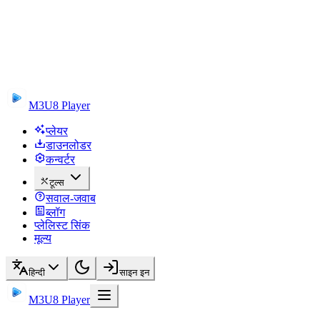
M3U8 Player
प्लेयर
डाउनलोडर
कन्वर्टर
टूल्स
सवाल-जवाब
ब्लॉग
प्लेलिस्ट सिंक
मूल्य
हिन्दी
साइन इन
M3U8 Player