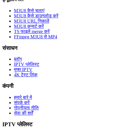
M3U8 कैसे चलाएं
M3U8 कैसे डाउनलोड करें
M3U8 URL निकालें
M3U8 कन्वर्ट करें
TS फाइलें merge करें
FFmpeg M3U8 से MP4
संसाधन
ब्लॉग
IPTV प्लेलिस्ट
मुफ्त IPTV
4K टेस्ट लिंक
कंपनी
हमारे बारे में
संपर्क करें
गोपनीयता नीति
सेवा की शर्तें
IPTV प्लेलिस्ट