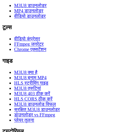
M3U8 डाउनलोडर
MP4 डाउनलोडर
वीडियो डाउनलोडर
टूल्स
वीडियो कंप्रेसर
FFmpeg जनरेटर
Chrome एक्सटेंशन
गाइड
M3U8 क्या है
M3U8 बनाम MP4
HLS स्ट्रीमिंग गाइड
M3U8 त्रुटियां
M3U8 403 ठीक करें
HLS CORS ठीक करें
M3U8 डाउनलोड विफल
सुरक्षित M3U8 डाउनलोडर
डाउनलोडर vs FFmpeg
प्लेयर तुलना
ट्यूटोरियल