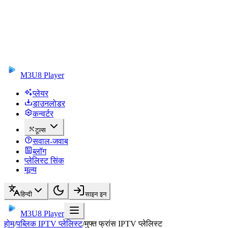
M3U8 Player
प्लेयर
डाउनलोडर
कन्वर्टर
टूल्स
सवाल-जवाब
ब्लॉग
प्लेलिस्ट सिंक
मूल्य
हिन्दी
साइन इन
M3U8 Player
होम
/
पब्लिक IPTV प्लेलिस्ट
/
मुफ्त फ्रांस IPTV प्लेलिस्ट