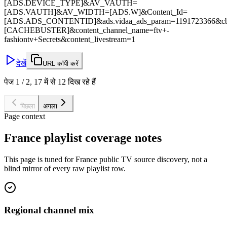
[ADS.DEVICE_TYPE]&AV_VAUTH=
[ADS.VAUTH]&AV_WIDTH=[ADS.W]&Content_Id=
[ADS.ADS_CONTENTID]&ads.vidaa_ads_param=1191723366&c
[CACHEBUSTER]&content_channel_name=ftv+-
fashiontv+Secrets&content_livestream=1
देखें
URL कॉपी करें
पेज 1 / 2, 17 में से 12 दिख रहे हैं
पिछला
अगला
Page context
France playlist coverage notes
This page is tuned for France public TV source discovery, not a
blind mirror of every raw playlist row.
Regional channel mix