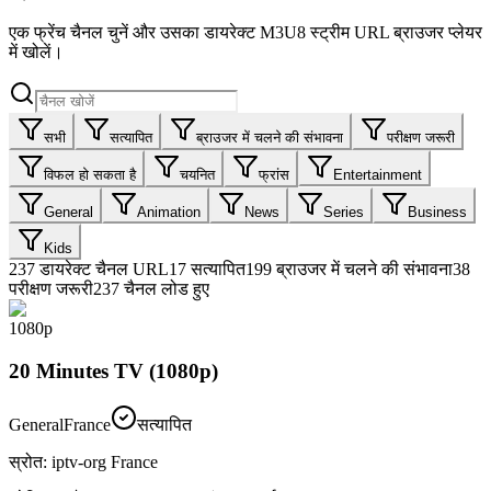
एक फ्रेंच चैनल चुनें और उसका डायरेक्ट M3U8 स्ट्रीम URL ब्राउजर प्लेयर
में खोलें।
सभी
सत्यापित
ब्राउजर में चलने की संभावना
परीक्षण जरूरी
विफल हो सकता है
चयनित
फ्रांस
Entertainment
General
Animation
News
Series
Business
Kids
237
डायरेक्ट चैनल URL
17
सत्यापित
199
ब्राउजर में चलने की संभावना
38
परीक्षण जरूरी
237 चैनल लोड हुए
1080p
20 Minutes TV (1080p)
General
France
सत्यापित
स्रोत
:
iptv-org France