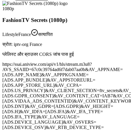
1080p
FashionTV Secrets (1080p)
Lifestyle
France
सत्यापित
स्रोत
:
iptv-org France
प्लेलिस्ट और ब्राउजर CORS जांच पास हुई
https://ssai.aniview.com/api/v1/hls/stream.m3u8?
AVS_SSAIID=67c0c39764ad6f7dab07aa0b&AV_APPNAME=
[ADS.APP_NAME]&AV_APPPKGNAME=
[ADS.APP_BUNDLE]&AV_APPSTOREURL=
[ADS.APP_STORE_URL]&AV_CCPA=
[ADS.US_PRIVACY]&AV_CLIENT_SECTION=ftv_secrets&A
[ADS.GDPR_CONSENT]&AV_CONTENT_CAT=IAB7&AV_CO
[ADS.VIDAA_ADS_CONTENTID]&AV_CONTENT_KEYWO
[ADS.DNT]&AV_GDPR=[ADS.GDPR]&AV_HEIGHT=
[ADS.H]&AV_IDFA=[ADS.IFA]&AV_IFA_TYPE=
[ADS.IFA_TYPE]&AV_LANGUAGE=
[ADS.DEVICE_LANGUAGE]&AV_OSVERS=
[ADS.DEVICE_OSV]&AV_RTB_DEVICE_TYPE=