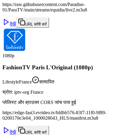
https://raw.githubusercontent.com/Paradise-
91/ParaTV/main/streams/equidia/live2.m3u8
देखें
URL कॉपी करें
1080p
FashionTV Paris L'Original (1080p)
Lifestyle
France
सत्यापित
स्रोत
:
iptv-org France
प्लेलिस्ट और ब्राउजर CORS जांच पास हुई
https://edge-fast3.evrideo.tv/bfdbb576-83f7-11f0-9f89-
0200170e3e04_1000028043_HLS/manifest.m3u8
देखें
URL कॉपी करें