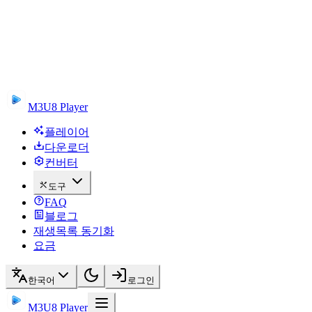
M3U8 Player
플레이어
다운로더
컨버터
도구
FAQ
블로그
재생목록 동기화
요금
한국어
로그인
M3U8 Player