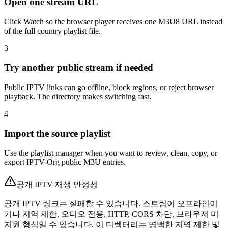
Open one stream URL
Click Watch so the browser player receives one M3U8 URL instead
of the full country playlist file.
3
Try another public stream if needed
Public IPTV links can go offline, block regions, or reject browser
playback. The directory makes switching fast.
4
Import the source playlist
Use the playlist manager when you want to review, clean, copy, or
export IPTV-Org public M3U entries.
공개 IPTV 재생 안정성
공개 IPTV 링크는 실패할 수 있습니다. 스트림이 오프라인이
거나 지역 제한, 오디오 전용, HTTP, CORS 차단, 브라우저 미
지원 형식일 수 있습니다. 이 디렉터리는 명백한 지역 제한 및