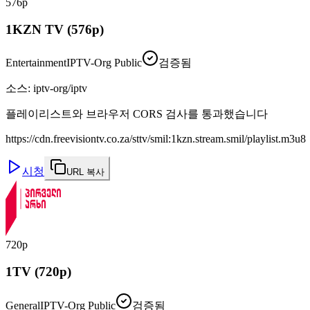
576p
1KZN TV (576p)
Entertainment
IPTV-Org Public
검증됨
소스
:
iptv-org/iptv
플레이리스트와 브라우저 CORS 검사를 통과했습니다
https://cdn.freevisiontv.co.za/sttv/smil:1kzn.stream.smil/playlist.m3u8
시청
URL 복사
720p
1TV (720p)
General
IPTV-Org Public
검증됨