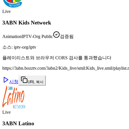
Live
3ABN Kids Network
Animation
IPTV-Org Public
검증됨
소스
:
iptv-org/iptv
플레이리스트와 브라우저 CORS 검사를 통과했습니다
https://3abn.bozztv.com/3abn2/Kids_live/smil:Kids_live.smil/playlist
시청
URL 복사
Live
3ABN Latino