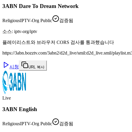
3ABN Dare To Dream Network
Religious
IPTV-Org Public
검증됨
소스
:
iptv-org/iptv
플레이리스트와 브라우저 CORS 검사를 통과했습니다
https://3abn.bozztv.com/3abn2/d2d_live/smil:d2d_live.smil/playlist.m
시청
URL 복사
Live
3ABN English
Religious
IPTV-Org Public
검증됨