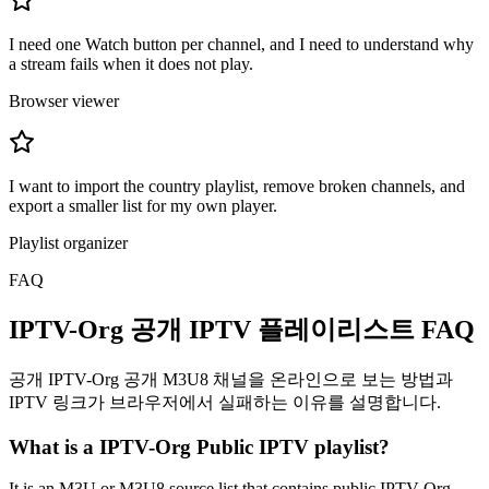
I need one Watch button per channel, and I need to understand why
a stream fails when it does not play.
Browser viewer
I want to import the country playlist, remove broken channels, and
export a smaller list for my own player.
Playlist organizer
FAQ
IPTV-Org 공개 IPTV 플레이리스트 FAQ
공개 IPTV-Org 공개 M3U8 채널을 온라인으로 보는 방법과
IPTV 링크가 브라우저에서 실패하는 이유를 설명합니다.
What is a IPTV-Org Public IPTV playlist?
It is an M3U or M3U8 source list that contains public IPTV-Org