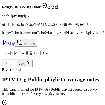
Religious
IPTV-Org Public
검증됨
소스
:
iptv-org/iptv
플레이리스트와 브라우저 CORS 검사를 통과했습니다
https://3abn.bozztv.com/3abn2/Lat_live/smil:Lat_live.smil/playlist.m
시청
URL 복사
1/2 페이지, 24개 중 12개 표시
이전
다음
Page context
IPTV-Org Public playlist coverage notes
This page is tuned for IPTV-Org Public playlist source discovery,
not a blind mirror of every raw playlist row.