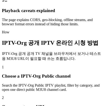
Playback caveats explained
The page explains CORS, geo-blocking, offline streams, and
browser format errors instead of hiding those limits.
How
IPTV-Org 공개 IPTV 온라인 시청 방법
IPTV-Org 공개 공개 TV 채널을 브라우저에서 보거나 테스트
용 M3U8 URL이 필요할 때 쓰는 흐름입니다.
1
Choose a IPTV-Org Public channel
Search the IPTV-Org Public IPTV playlist, filter by category, and
open one direct public M3U8 channel card.
2