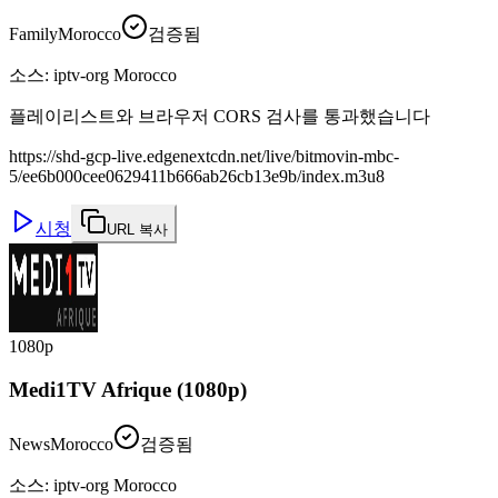
Family
Morocco
검증됨
소스
:
iptv-org Morocco
플레이리스트와 브라우저 CORS 검사를 통과했습니다
https://shd-gcp-live.edgenextcdn.net/live/bitmovin-mbc-
5/ee6b000cee0629411b666ab26cb13e9b/index.m3u8
시청
URL 복사
1080p
Medi1TV Afrique (1080p)
News
Morocco
검증됨
소스
:
iptv-org Morocco