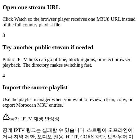
Open one stream URL
Click Watch so the browser player receives one M3U8 URL instead
of the full country playlist file.
3
Try another public stream if needed
Public IPTV links can go offline, block regions, or reject browser
playback. The directory makes switching fast.
4
Import the source playlist
Use the playlist manager when you want to review, clean, copy, or
export Moroccan M3U entries.
공개 IPTV 재생 안정성
공개 IPTV 링크는 실패할 수 있습니다. 스트림이 오프라인이
거나 지역 제한, 오디오 전용, HTTP, CORS 차단, 브라우저 미