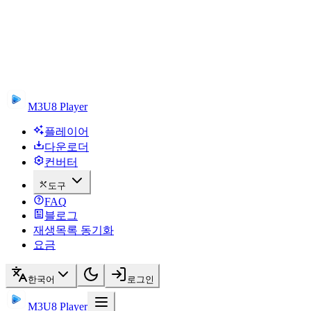
M3U8 Player
플레이어
다운로더
컨버터
도구
FAQ
블로그
재생목록 동기화
요금
한국어
로그인
M3U8 Player