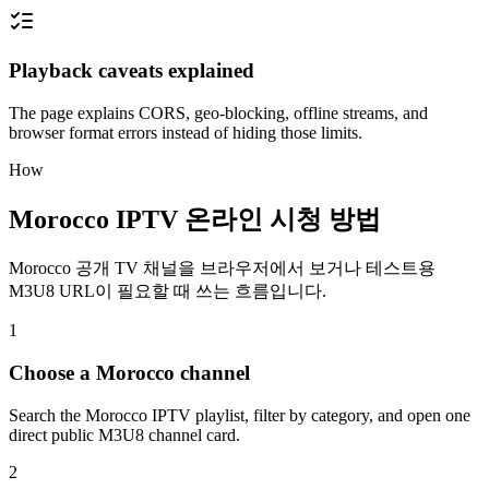
Playback caveats explained
The page explains CORS, geo-blocking, offline streams, and
browser format errors instead of hiding those limits.
How
Morocco IPTV 온라인 시청 방법
Morocco 공개 TV 채널을 브라우저에서 보거나 테스트용
M3U8 URL이 필요할 때 쓰는 흐름입니다.
1
Choose a Morocco channel
Search the Morocco IPTV playlist, filter by category, and open one
direct public M3U8 channel card.
2