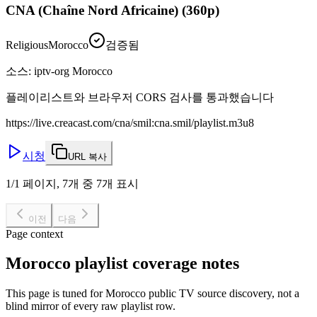
CNA (Chaîne Nord Africaine) (360p)
Religious
Morocco
검증됨
소스
:
iptv-org Morocco
플레이리스트와 브라우저 CORS 검사를 통과했습니다
https://live.creacast.com/cna/smil:cna.smil/playlist.m3u8
시청
URL 복사
1/1 페이지, 7개 중 7개 표시
이전
다음
Page context
Morocco playlist coverage notes
This page is tuned for Morocco public TV source discovery, not a
blind mirror of every raw playlist row.