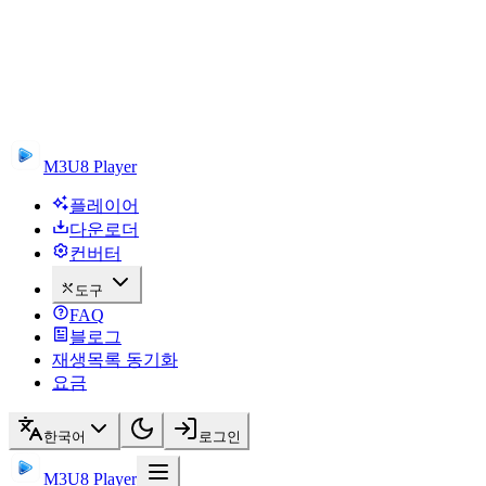
M3U8 Player
플레이어
다운로더
컨버터
도구
FAQ
블로그
재생목록 동기화
요금
한국어
로그인
M3U8 Player