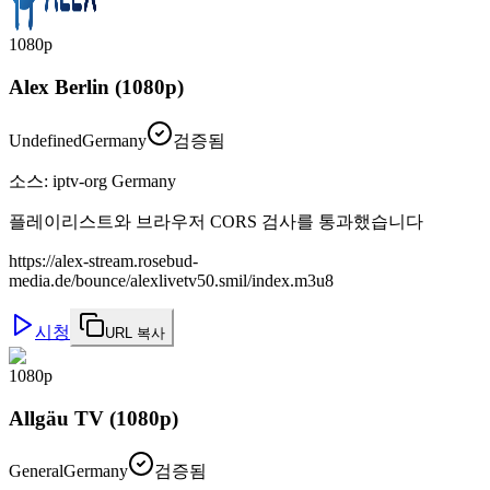
1080p
Alex Berlin (1080p)
Undefined
Germany
검증됨
소스
:
iptv-org Germany
플레이리스트와 브라우저 CORS 검사를 통과했습니다
https://alex-stream.rosebud-
media.de/bounce/alexlivetv50.smil/index.m3u8
시청
URL 복사
1080p
Allgäu TV (1080p)
General
Germany
검증됨