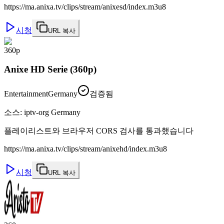
https://ma.anixa.tv/clips/stream/anixesd/index.m3u8
시청
URL 복사
360p
Anixe HD Serie (360p)
Entertainment
Germany
검증됨
소스
:
iptv-org Germany
플레이리스트와 브라우저 CORS 검사를 통과했습니다
https://ma.anixa.tv/clips/stream/anixehd/index.m3u8
시청
URL 복사