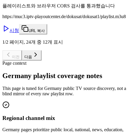
플레이리스트와 브라우저 CORS 검사를 통과했습니다
https://muc3.iptv-playoutcenter.de/dokusat/dokusat1/playlist.m3u8
시청
URL 복사
1/2 페이지, 24개 중 12개 표시
이전
다음
Page context
Germany playlist coverage notes
This page is tuned for Germany public TV source discovery, not a
blind mirror of every raw playlist row.
Regional channel mix
Germany pages prioritize public local, national, news, education,