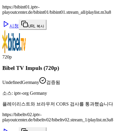
https://bibint01.iptv-
playoutcenter.de/bibint01/bibint01.stream_all/playlist.m3u8
시청
URL 복사
720p
Bibel TV Impuls (720p)
Undefined
Germany
검증됨
소스
:
iptv-org Germany
플레이리스트와 브라우저 CORS 검사를 통과했습니다
https://bibeltv02.iptv-
playoutcenter.de/bibeltv02/bibeltv02.stream_1/playlist.m3u8