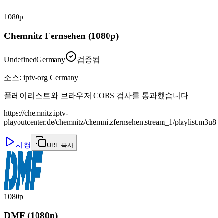
1080p
Chemnitz Fernsehen (1080p)
Undefined
Germany
검증됨
소스
:
iptv-org Germany
플레이리스트와 브라우저 CORS 검사를 통과했습니다
https://chemnitz.iptv-
playoutcenter.de/chemnitz/chemnitzfernsehen.stream_1/playlist.m3u8
시청
URL 복사
1080p
DMF (1080p)