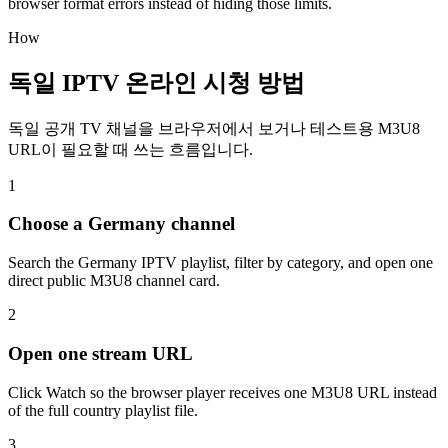
browser format errors instead of hiding those limits.
How
독일 IPTV 온라인 시청 방법
독일 공개 TV 채널을 브라우저에서 보거나 테스트용 M3U8
URL이 필요할 때 쓰는 흐름입니다.
1
Choose a Germany channel
Search the Germany IPTV playlist, filter by category, and open one
direct public M3U8 channel card.
2
Open one stream URL
Click Watch so the browser player receives one M3U8 URL instead
of the full country playlist file.
3