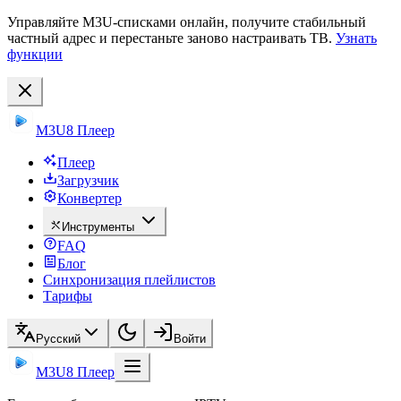
Управляйте M3U-списками онлайн, получите стабильный
частный адрес и перестаньте заново настраивать ТВ.
Узнать
функции
M3U8 Плеер
Плеер
Загрузчик
Конвертер
Инструменты
FAQ
Блог
Синхронизация плейлистов
Тарифы
Русский
Войти
M3U8 Плеер