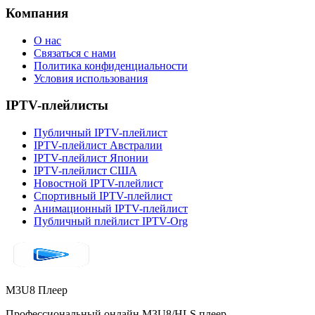
Компания
О нас
Связаться с нами
Политика конфиденциальности
Условия использования
IPTV-плейлисты
Публичный IPTV-плейлист
IPTV-плейлист Австралии
IPTV-плейлист Японии
IPTV-плейлист США
Новостной IPTV-плейлист
Спортивный IPTV-плейлист
Анимационный IPTV-плейлист
Публичный плейлист IPTV-Org
M3U8 Плеер
Профессиональный онлайн M3U8/HLS плеер,