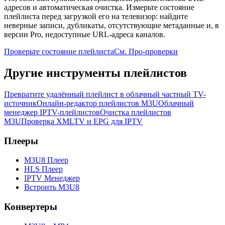
адресов и автоматическая очистка. Измерьте состояние
плейлиста перед загрузкой его на телевизор: найдите
неверные записи, дубликаты, отсутствующие метаданные и, в
версии Pro, недоступные URL-адреса каналов.
Проверьте состояние плейлиста
См. Про-проверки
Другие инструменты плейлистов
Превратите удалённый плейлист в облачный частный TV-
источник
Онлайн-редактор плейлистов M3U
Облачный
менеджер IPTV-плейлистов
Очистка плейлистов
M3U
Проверка XMLTV и EPG для IPTV
Плееры
M3U8 Плеер
HLS Плеер
IPTV Менеджер
Встроить M3U8
Конвертеры