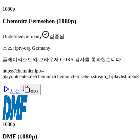
1080p
Chemnitz Fernsehen (1080p)
Undefined
Germany
검증됨
소스
:
iptv-org Germany
플레이리스트와 브라우저 CORS 검사를 통과했습니다
https://chemnitz.iptv-
playoutcenter.de/chemnitz/chemnitzfernsehen.stream_1/playlist.m3u8
시청
복사
1080p
DMF (1080p)