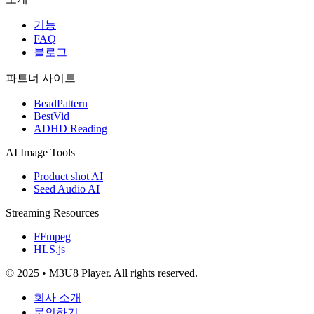
기능
FAQ
블로그
파트너 사이트
BeadPattern
BestVid
ADHD Reading
AI Image Tools
Product shot AI
Seed Audio AI
Streaming Resources
FFmpeg
HLS.js
© 2025 • M3U8 Player. All rights reserved.
회사 소개
문의하기