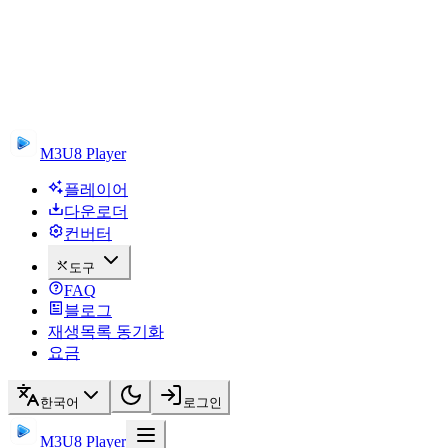
M3U8 Player
플레이어
다운로더
컨버터
도구
FAQ
블로그
재생목록 동기화
요금
한국어
로그인
M3U8 Player