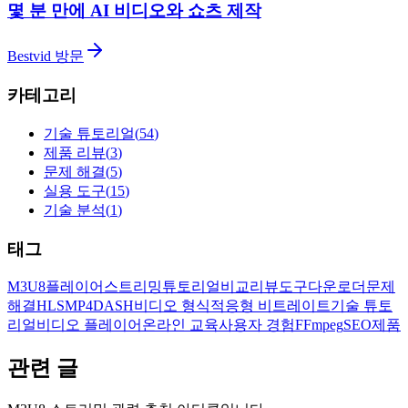
몇 분 만에 AI 비디오와 쇼츠 제작
Bestvid 방문
카테고리
기술 튜토리얼
(
54
)
제품 리뷰
(
3
)
문제 해결
(
5
)
실용 도구
(
15
)
기술 분석
(
1
)
태그
M3U8
플레이어
스트리밍
튜토리얼
비교
리뷰
도구
다운로더
문제
해결
HLS
MP4
DASH
비디오 형식
적응형 비트레이트
기술 튜토
리얼
비디오 플레이어
온라인 교육
사용자 경험
FFmpeg
SEO
제품
관련 글