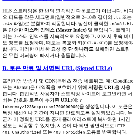
HLS 스트리밍은 한 번의 연속적인 다운로드가 아닙니다. 비디
오 피드를 작은 세그먼트(일반적으로 2~10초 길이의
또는
.ts
파일)로 분할하여 작동합니다. 당신이 클릭한
URL
.m4s
.m3u8
은 단순한
마스터 인덱스 (Master Index)
일 뿐입니다. 플레이
어는 마스터 인덱스를 지속적으로 요청하고, 이어서 후속 비디
오 청크를 요청하며, 때로는 복호화 키(
)를 요청해야
EXT-X-KEY
합니다. 이러한 미세한 요청 중
단 하나라도
실패하면 스트림
은 무한 버퍼링에 빠지거나 충돌합니다.
B. 토큰 만료 및 서명된 URL (Signed URLs)
프리미엄 방송사 및 CDN(콘텐츠 전송 네트워크, 예: Cloudflare
또는 Akamai)은 대역폭을 보호하기 위해
서명된 URL
을 사용
합니다. 합법적인 사용자가 스트리밍 사이트에 로그인하면 서
버는 암호화 토큰이 추가된 URL(예:
?
)을 생성합니다. 이 토큰은
token=xyz123&expires=1700000000
특정 세션이나 기간이 지나면 만료되도록 설계되었습니다. 누
군가 이 정확한 URL을 공개 플레이리스트에 복사하면 1시간
정도는 작동할 수 있지만, 시간이 다 되면 필연적으로
HTTP
또는
오류를 반환합니다.
401 Unauthorized
403 Forbidden