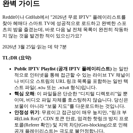
완벽 가이드
Reddit이나 GitHub에서 "2026년 무료 IPTV" 플레이리스트를
찾아 헤매다 스마트 TV에 성공적으로 로드하고 완벽한 스포
츠의 밤을 즐겼는데, 바로 다음 날 전체 목록이 완전히 작동하
지 않는 것을 발견한 적이 있으신가요?
2026년 3월 25일
·
읽는 데 약 7분
TL;DR (요약)
Public IPTV Playlist (공개 IPTV 플레이리스트)
는 일반
적으로 인터넷을 통해 접근할 수 있는 라이브 TV 채널이
나 비디오 스트림의 URL 링크 목록을 포함하는 일반 텍
스트 파일(
또는
형식)입니다.
.m3u
.m3u8
핵심 오해
: 이 파일들은 단순한 “디지털 디렉토리”일 뿐
이며, 비디오 파일 자체를 호스팅하지 않습니다. 당신은
보물이 아니라 “보물 지도”를 다운로드하는 것입니다.
안정성 위기
: 무료이고 접근성이 매우 높지만, “링크 부
패(Link Rot)”, CDN 토큰 만료, 엄격한 핫링크 방지 프로
토콜(Referer 확인) 및 지역 차단(Geo-blocking)으로 인해
공개 플레이리스트는 극도로 불안정합니다.