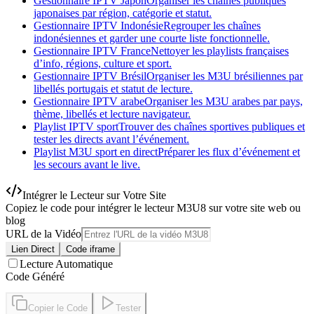
Gestionnaire IPTV Japon
Organiser les chaînes publiques
japonaises par région, catégorie et statut.
Gestionnaire IPTV Indonésie
Regrouper les chaînes
indonésiennes et garder une courte liste fonctionnelle.
Gestionnaire IPTV France
Nettoyer les playlists françaises
d’info, régions, culture et sport.
Gestionnaire IPTV Brésil
Organiser les M3U brésiliennes par
libellés portugais et statut de lecture.
Gestionnaire IPTV arabe
Organiser les M3U arabes par pays,
thème, libellés et lecture navigateur.
Playlist IPTV sport
Trouver des chaînes sportives publiques et
tester les directs avant l’événement.
Playlist M3U sport en direct
Préparer les flux d’événement et
les secours avant le live.
Intégrer le Lecteur sur Votre Site
Copiez le code pour intégrer le lecteur M3U8 sur votre site web ou
blog
URL de la Vidéo
Lien Direct
Code iframe
Lecture Automatique
Code Généré
Copier le Code
Tester