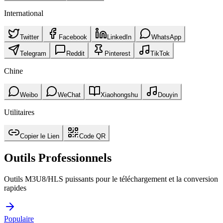
International
Twitter
Facebook
LinkedIn
WhatsApp
Telegram
Reddit
Pinterest
TikTok
Chine
Weibo
WeChat
Xiaohongshu
Douyin
Utilitaires
Copier le Lien
Code QR
Outils Professionnels
Outils M3U8/HLS puissants pour le téléchargement et la conversion
rapides
Populaire