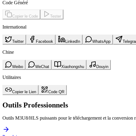
Code Généré
Copier le Code
Tester
International
Twitter
Facebook
LinkedIn
WhatsApp
Telegr
Chine
Weibo
WeChat
Xiaohongshu
Douyin
Utilitaires
Copier le Lien
Code QR
Outils Professionnels
Outils M3U8/HLS puissants pour le téléchargement et la conversion r