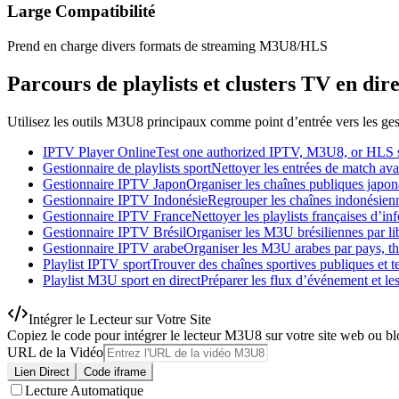
Large Compatibilité
Prend en charge divers formats de streaming M3U8/HLS
Parcours de playlists et clusters TV en dire
Utilisez les outils M3U8 principaux comme point d’entrée vers les gest
IPTV Player Online
Test one authorized IPTV, M3U8, or HLS st
Gestionnaire de playlists sport
Nettoyer les entrées de match avan
Gestionnaire IPTV Japon
Organiser les chaînes publiques japonai
Gestionnaire IPTV Indonésie
Regrouper les chaînes indonésienne
Gestionnaire IPTV France
Nettoyer les playlists françaises d’inf
Gestionnaire IPTV Brésil
Organiser les M3U brésiliennes par libe
Gestionnaire IPTV arabe
Organiser les M3U arabes par pays, thè
Playlist IPTV sport
Trouver des chaînes sportives publiques et te
Playlist M3U sport en direct
Préparer les flux d’événement et les
Intégrer le Lecteur sur Votre Site
Copiez le code pour intégrer le lecteur M3U8 sur votre site web ou b
URL de la Vidéo
Lien Direct
Code iframe
Lecture Automatique