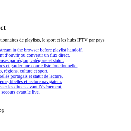
ct
ionnaires de playlists, le sport et les hubs IPTV par pays.
ream in the browser before playlist handoff.
t d’ouvrir ou convertir un flux direct.
ses par région, catégorie et statut.
s et garder une courte liste fonctionnelle.
o, régions, culture et sport.
llés portugais et statut de lecture.
me, libellés et lecture navigateur.
ster les directs avant l’événement.
 secours avant le live.
log