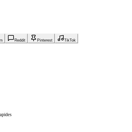
am
Reddit
Pinterest
TikTok
apides