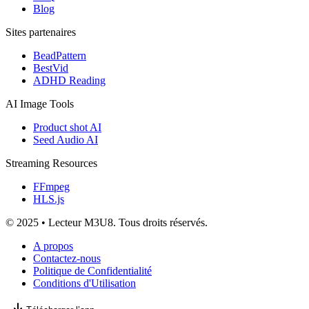
Blog
Sites partenaires
BeadPattern
BestVid
ADHD Reading
AI Image Tools
Product shot AI
Seed Audio AI
Streaming Resources
FFmpeg
HLS.js
© 2025 • Lecteur M3U8. Tous droits réservés.
A propos
Contactez-nous
Politique de Confidentialité
Conditions d'Utilisation