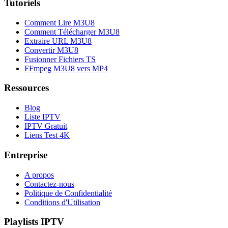
Tutoriels
Comment Lire M3U8
Comment Télécharger M3U8
Extraire URL M3U8
Convertir M3U8
Fusionner Fichiers TS
FFmpeg M3U8 vers MP4
Ressources
Blog
Liste IPTV
IPTV Gratuit
Liens Test 4K
Entreprise
A propos
Contactez-nous
Politique de Confidentialité
Conditions d'Utilisation
Playlists IPTV