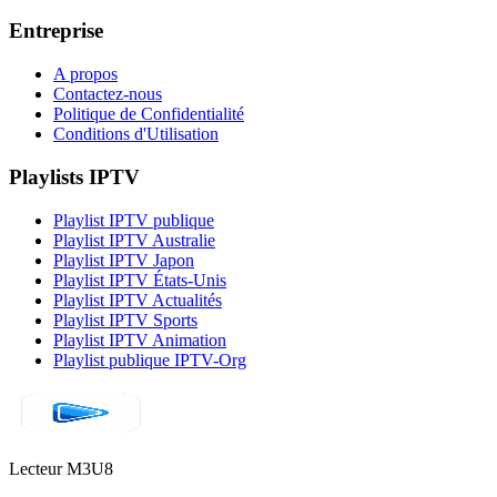
Entreprise
A propos
Contactez-nous
Politique de Confidentialité
Conditions d'Utilisation
Playlists IPTV
Playlist IPTV publique
Playlist IPTV Australie
Playlist IPTV Japon
Playlist IPTV États-Unis
Playlist IPTV Actualités
Playlist IPTV Sports
Playlist IPTV Animation
Playlist publique IPTV-Org
Lecteur M3U8