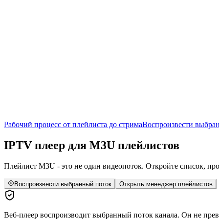
Рабочий процесс от плейлиста до стрима
Воспроизвести выбра
IPTV
плеер для M3U плейлистов
Плейлист M3U - это не один видеопоток. Откройте список, пр
Воспроизвести выбранный поток
Открыть менеджер плейлистов
Веб-плеер воспроизводит выбранный поток канала. Он не пре