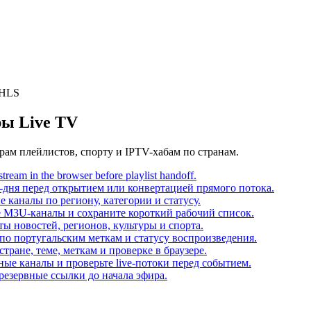
/HLS
ры Live TV
ам плейлистов, спорту и IPTV-хабам по странам.
ream in the browser before playlist handoff.
-дня перед открытием или конвертацией прямого потока.
каналы по региону, категории и статусу.
 M3U-каналы и сохраните короткий рабочий список.
ы новостей, регионов, культуры и спорта.
о португальским меткам и статусу воспроизведения.
тране, теме, меткам и проверке в браузере.
ые каналы и проверьте live-потоки перед событием.
резервные ссылки до начала эфира.