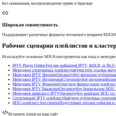
Без скачивания, воспроизведение прямо в браузере
Широкая совместимость
Поддерживает различные форматы потокового вещания M3U8
Рабочие сценарии плейлистов и класте
Используйте основные M3U8-инструменты как вход к менеджер
IPTV Player Online
Test one authorized IPTV, M3U8, or HLS st
Менеджер спортивных плейлистов
Очистите ссылки матч
Менеджер IPTV Японии
Организуйте японские публичные 
Менеджер IPTV Индонезии
Сгруппируйте индонезийские
Менеджер IPTV Франции
Очистите французские плейлист
Менеджер IPTV Бразилии
Организуйте бразильские M3U п
Менеджер арабского IPTV
Организуйте арабские M3U по с
Спортивный IPTV-плейлист
Найдите публичные спортивн
M3U-плейлист live-спорта
Подготовьте потоки события и 
Встроить плеер на ваш сайт