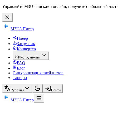
Управляйте M3U-списками онлайн, получите стабильный частны
M3U8 Плеер
Плеер
Загрузчик
Конвертер
Инструменты
FAQ
Блог
Синхронизация плейлистов
Тарифы
Русский
Войти
M3U8 Плеер