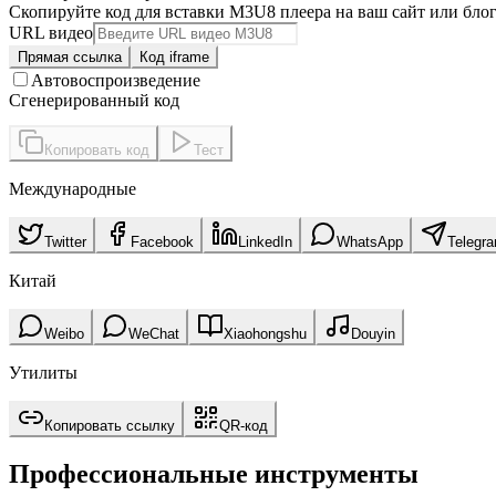
Скопируйте код для вставки M3U8 плеера на ваш сайт или бло
URL видео
Прямая ссылка
Код iframe
Автовоспроизведение
Сгенерированный код
Копировать код
Тест
Международные
Twitter
Facebook
LinkedIn
WhatsApp
Telegr
Китай
Weibo
WeChat
Xiaohongshu
Douyin
Утилиты
Копировать ссылку
QR-код
Профессиональные инструменты