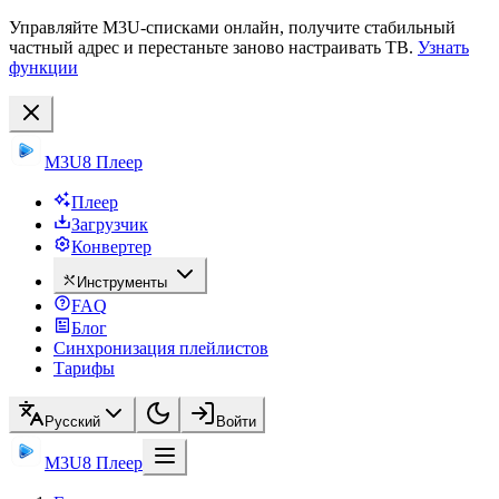
Управляйте M3U-списками онлайн, получите стабильный
частный адрес и перестаньте заново настраивать ТВ.
Узнать
функции
M3U8 Плеер
Плеер
Загрузчик
Конвертер
Инструменты
FAQ
Блог
Синхронизация плейлистов
Тарифы
Русский
Войти
M3U8 Плеер