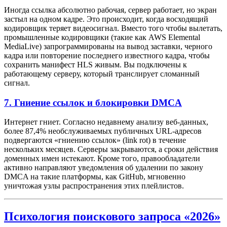
Иногда ссылка абсолютно рабочая, сервер работает, но экран
застыл на одном кадре. Это происходит, когда восходящий
кодировщик теряет видеосигнал. Вместо того чтобы вылетать,
промышленные кодировщики (такие как AWS Elemental
MediaLive) запрограммированы на вывод заставки, черного
кадра или повторение последнего известного кадра, чтобы
сохранить манифест HLS живым. Вы подключены к
работающему серверу, который транслирует сломанный
сигнал.
7. Гниение ссылок и блокировки DMCA
Интернет гниет. Согласно недавнему анализу веб-данных,
более 87,4% необслуживаемых публичных URL-адресов
подвергаются «гниению ссылок» (link rot) в течение
нескольких месяцев. Серверы закрываются, а сроки действия
доменных имен истекают. Кроме того, правообладатели
активно направляют уведомления об удалении по закону
DMCA на такие платформы, как GitHub, мгновенно
уничтожая узлы распространения этих плейлистов.
Психология поискового запроса «2026»