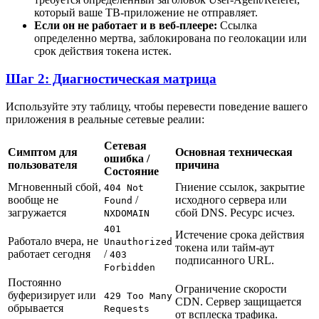
который ваше ТВ-приложение не отправляет.
Если он не работает и в веб-плеере:
Ссылка
определенно мертва, заблокирована по геолокации или
срок действия токена истек.
Шаг 2: Диагностическая матрица
Используйте эту таблицу, чтобы перевести поведение вашего
приложения в реальные сетевые реалии:
Сетевая
Симптом для
Основная техническая
ошибка /
пользователя
причина
Состояние
Мгновенный сбой,
Гниение ссылок, закрытие
404 Not
вообще не
/
исходного сервера или
Found
загружается
сбой DNS. Ресурс исчез.
NXDOMAIN
401
Истечение срока действия
Работало вчера, не
Unauthorized
токена или тайм-аут
работает сегодня
/
403
подписанного URL.
Forbidden
Постоянно
Ограничение скорости
буферизирует или
429 Too Many
CDN. Сервер защищается
обрывается
Requests
от всплеска трафика.