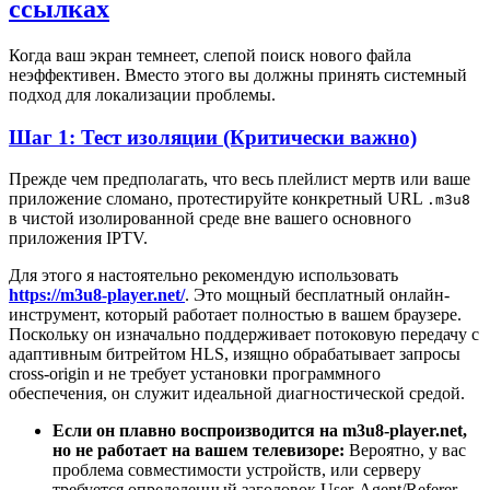
ссылках
Когда ваш экран темнеет, слепой поиск нового файла
неэффективен. Вместо этого вы должны принять системный
подход для локализации проблемы.
Шаг 1: Тест изоляции (Критически важно)
Прежде чем предполагать, что весь плейлист мертв или ваше
приложение сломано, протестируйте конкретный URL
.m3u8
в чистой изолированной среде вне вашего основного
приложения IPTV.
Для этого я настоятельно рекомендую использовать
https://m3u8-player.net/
. Это мощный бесплатный онлайн-
инструмент, который работает полностью в вашем браузере.
Поскольку он изначально поддерживает потоковую передачу с
адаптивным битрейтом HLS, изящно обрабатывает запросы
cross-origin и не требует установки программного
обеспечения, он служит идеальной диагностической средой.
Если он плавно воспроизводится на m3u8-player.net,
но не работает на вашем телевизоре:
Вероятно, у вас
проблема совместимости устройств, или серверу
требуется определенный заголовок User-Agent/Referer,