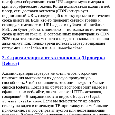
платформы оборачивают свои URL-адреса мультимедиа в
криптографические токены. Когда пользователь входит в веб-
плеер, сеть доставки контента (CDN) генерирует
подписанный URL, содержащий отметку времени истечения
срока действия. Если кто-то проверит сетевой трафик и
скопирует именно этот URL-адрес в публичный плейлист
M3U, он будет работать идеально — но только до истечения
срока действия токена. В современных конфигурациях CDN
2026 года эти токены меняются каждые несколько часов или
даже минут. Как только время истекает, сервер возвращает
статус
или
.
403 Forbidden
401 Unauthorized
2. Строгая защита от хотлинкинга (Проверка
Referer)
Администраторы серверов не хотят, чтобы сторонние
приложения выкачивали их дорогую пропускную
способность. Чтобы остановить это, они внедряют
белые
списки Referer
. Когда ваш браузер воспроизводит видео на
официальном веб-сайте, он отправляет HTTP-заголовок,
говорящий: «Я запрашиваю это видео с
https://legit-
». Если вы поместите ту же самую
streaming-site.com
ссылку на видео в отдельную ТВ-приставку или мобильное
приложение, запрос отправит пустой или несовпадающий
заголовок Referer. CDN немедленно обнаруживает аномалию