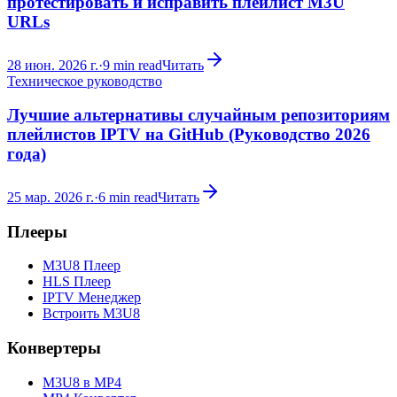
протестировать и исправить плейлист M3U
URLs
28 июн. 2026 г.
·
9
min read
Читать
Техническое руководство
Лучшие альтернативы случайным репозиториям
плейлистов IPTV на GitHub (Руководство 2026
года)
25 мар. 2026 г.
·
6
min read
Читать
Плееры
M3U8 Плеер
HLS Плеер
IPTV Менеджер
Встроить M3U8
Конвертеры
M3U8 в MP4