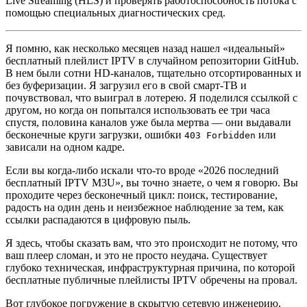
Live Streaming (HLS) и проверять работоспособность потока с
помощью специальных диагностических сред.
Я помню, как несколько месяцев назад нашел «идеальный»
бесплатный плейлист IPTV в случайном репозитории GitHub.
В нем были сотни HD-каналов, тщательно отсортированных и
без буферизации. Я загрузил его в свой смарт-ТВ и
почувствовал, что выиграл в лотерею. Я поделился ссылкой с
другом, но когда он попытался использовать ее три часа
спустя, половина каналов уже была мертва — они выдавали
бесконечные круги загрузки, ошибки
или
403 Forbidden
зависали на одном кадре.
Если вы когда-либо искали что-то вроде «2026 последний
бесплатный IPTV M3U», вы точно знаете, о чем я говорю. Вы
проходите через бесконечный цикл: поиск, тестирование,
радость на один день и неизбежное наблюдение за тем, как
ссылки распадаются в цифровую пыль.
Я здесь, чтобы сказать вам, что это происходит не потому, что
ваш плеер сломан, и это не просто неудача. Существует
глубоко техническая, инфраструктурная причина, по которой
бесплатные публичные плейлисты IPTV обречены на провал.
Вот глубокое погружение в скрытую сетевую инженерию,