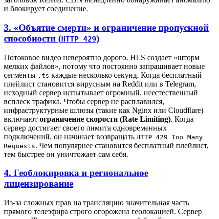
и блокирует соединение.
3. «Объятие смерти» и ограничение пропускной
способности (
)
HTTP 429
Потоковое видео невероятно дорого. HLS создает «шторм
мелких файлов», потому что постоянно запрашивает новые
сегменты
каждые несколько секунд. Когда бесплатный
.ts
плейлист становится вирусным на Reddit или в Telegram,
исходный сервер испытывает огромный, неестественный
всплеск трафика. Чтобы сервер не расплавился,
инфраструктурные шлюзы (такие как Nginx или Cloudflare)
включают
ограничение скорости (Rate Limiting)
. Когда
сервер достигает своего лимита одновременных
подключений, он начинает возвращать
HTTP 429 Too Many
. Чем популярнее становится бесплатный плейлист,
Requests
тем быстрее он уничтожает сам себя.
4. Геоблокировка и региональное
лицензирование
Из-за сложных прав на трансляцию значительная часть
прямого телеэфира строго огорожена геолокацией. Сервер