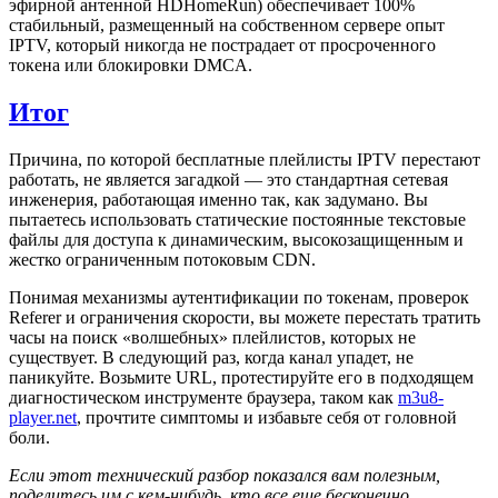
эфирной антенной HDHomeRun) обеспечивает 100%
стабильный, размещенный на собственном сервере опыт
IPTV, который никогда не пострадает от просроченного
токена или блокировки DMCA.
Итог
Причина, по которой бесплатные плейлисты IPTV перестают
работать, не является загадкой — это стандартная сетевая
инженерия, работающая именно так, как задумано. Вы
пытаетесь использовать статические постоянные текстовые
файлы для доступа к динамическим, высокозащищенным и
жестко ограниченным потоковым CDN.
Понимая механизмы аутентификации по токенам, проверок
Referer и ограничения скорости, вы можете перестать тратить
часы на поиск «волшебных» плейлистов, которых не
существует. В следующий раз, когда канал упадет, не
паникуйте. Возьмите URL, протестируйте его в подходящем
диагностическом инструменте браузера, таком как
m3u8-
player.net
, прочтите симптомы и избавьте себя от головной
боли.
Если этот технический разбор показался вам полезным,
поделитесь им с кем-нибудь, кто все еще бесконечно