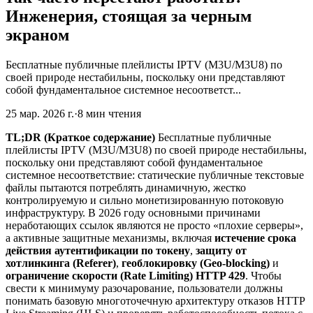
Инженерия, стоящая за черным
экраном
Бесплатные публичные плейлисты IPTV (M3U/M3U8) по
своей природе нестабильны, поскольку они представляют
собой фундаментальное системное несоответст...
25 мар. 2026 г.
·
8 мин чтения
TL;DR (Краткое содержание)
Бесплатные публичные
плейлисты IPTV (M3U/M3U8) по своей природе нестабильны,
поскольку они представляют собой фундаментальное
системное несоответствие: статические публичные текстовые
файлы пытаются потреблять динамичную, жестко
контролируемую и сильно монетизированную потоковую
инфраструктуру. В 2026 году основными причинами
неработающих ссылок являются не просто «плохие серверы»,
а активные защитные механизмы, включая
истечение срока
действия аутентификации по токену
,
защиту от
хотлинкинга (Referer)
,
геоблокировку (Geo-blocking)
и
ограничение скорости (Rate Limiting) HTTP 429
. Чтобы
свести к минимуму разочарование, пользователи должны
понимать базовую многоточечную архитектуру отказов HTTP