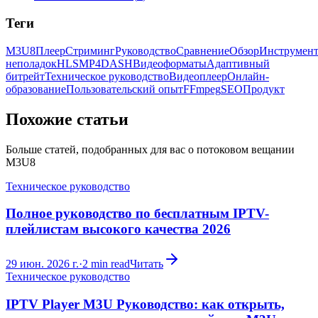
Теги
M3U8
Плеер
Стриминг
Руководство
Сравнение
Обзор
Инструмен
неполадок
HLS
MP4
DASH
Видеоформаты
Адаптивный
битрейт
Техническое руководство
Видеоплеер
Онлайн-
образование
Пользовательский опыт
FFmpeg
SEO
Продукт
Похожие статьи
Больше статей, подобранных для вас о потоковом вещании
M3U8
Техническое руководство
Полное руководство по бесплатным IPTV-
плейлистам высокого качества 2026
29 июн. 2026 г.
·
2
min read
Читать
Техническое руководство
IPTV Player M3U Руководство: как открыть,