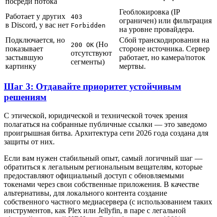
посреди потока
Геоблокировка (IP
Работает у других
403
ограничен) или фильтрация
в Discord, у вас нет
Forbidden
на уровне провайдера.
Подключается, но
Сбой транскодирования на
(Но
200 OK
показывает
стороне источника. Сервер
отсутствуют
застывшую
работает, но камера/поток
сегменты)
картинку
мертвы.
Шаг 3: Отдавайте приоритет устойчивым
решениям
С этической, юридической и технической точек зрения
полагаться на собранные публичные ссылки — это заведомо
проигрышная битва. Архитектура сети 2026 года создана для
защиты от них.
Если вам нужен стабильный опыт, самый логичный шаг —
обратиться к легальным региональным вещателям, которые
предоставляют официальный доступ с обновляемыми
токенами через свои собственные приложения. В качестве
альтернативы, для локального контента создание
собственного частного медиасервера (с использованием таких
инструментов, как Plex или Jellyfin, в паре с легальной