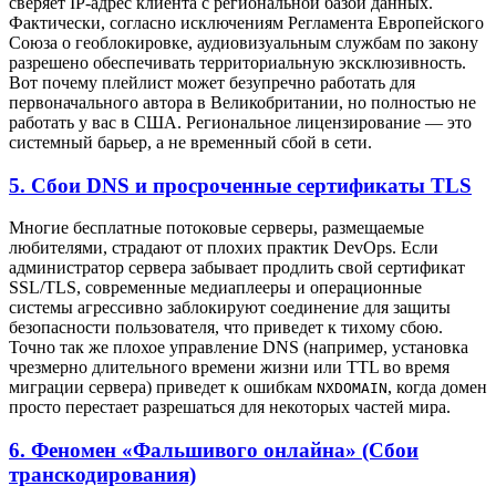
сверяет IP-адрес клиента с региональной базой данных.
Фактически, согласно исключениям Регламента Европейского
Союза о геоблокировке, аудиовизуальным службам по закону
разрешено обеспечивать территориальную эксклюзивность.
Вот почему плейлист может безупречно работать для
первоначального автора в Великобритании, но полностью не
работать у вас в США. Региональное лицензирование — это
системный барьер, а не временный сбой в сети.
5. Сбои DNS и просроченные сертификаты TLS
Многие бесплатные потоковые серверы, размещаемые
любителями, страдают от плохих практик DevOps. Если
администратор сервера забывает продлить свой сертификат
SSL/TLS, современные медиаплееры и операционные
системы агрессивно заблокируют соединение для защиты
безопасности пользователя, что приведет к тихому сбою.
Точно так же плохое управление DNS (например, установка
чрезмерно длительного времени жизни или TTL во время
миграции сервера) приведет к ошибкам
, когда домен
NXDOMAIN
просто перестает разрешаться для некоторых частей мира.
6. Феномен «Фальшивого онлайна» (Сбои
транскодирования)