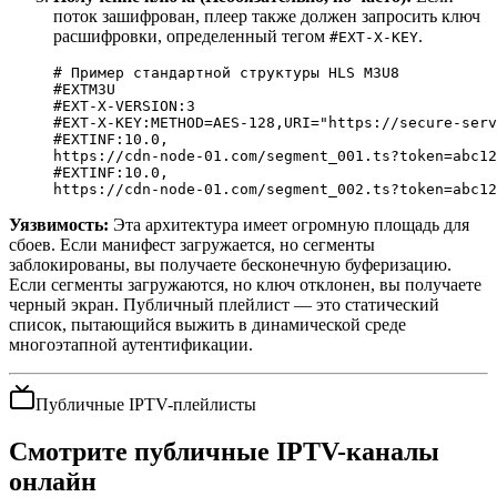
поток зашифрован, плеер также должен запросить ключ
расшифровки, определенный тегом
.
#EXT-X-KEY
# Пример стандартной структуры HLS M3U8
#EXTM3U
#EXT-X-VERSION:3
#EXT-X-KEY:METHOD=AES-128,URI="https://secure-serv
#EXTINF:10.0,
https://cdn-node-01.com/segment_001.ts?token=abc12
#EXTINF:10.0,
https://cdn-node-01.com/segment_002.ts?token=abc12
Уязвимость:
Эта архитектура имеет огромную площадь для
сбоев. Если манифест загружается, но сегменты
заблокированы, вы получаете бесконечную буферизацию.
Если сегменты загружаются, но ключ отклонен, вы получаете
черный экран. Публичный плейлист — это статический
список, пытающийся выжить в динамической среде
многоэтапной аутентификации.
Публичные IPTV-плейлисты
Смотрите публичные IPTV-каналы
онлайн