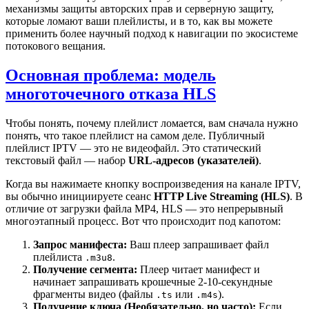
механизмы защиты авторских прав и серверную защиту,
которые ломают ваши плейлисты, и в то, как вы можете
применить более научный подход к навигации по экосистеме
потокового вещания.
Основная проблема: модель
многоточечного отказа HLS
Чтобы понять, почему плейлист ломается, вам сначала нужно
понять, что такое плейлист на самом деле. Публичный
плейлист IPTV — это не видеофайл. Это статический
текстовый файл — набор
URL-адресов (указателей)
.
Когда вы нажимаете кнопку воспроизведения на канале IPTV,
вы обычно инициируете сеанс
HTTP Live Streaming (HLS)
. В
отличие от загрузки файла MP4, HLS — это непрерывный
многоэтапный процесс. Вот что происходит под капотом:
Запрос манифеста:
Ваш плеер запрашивает файл
плейлиста
.
.m3u8
Получение сегмента:
Плеер читает манифест и
начинает запрашивать крошечные 2-10-секундные
фрагменты видео (файлы
или
).
.ts
.m4s
Получение ключа (Необязательно, но часто):
Если