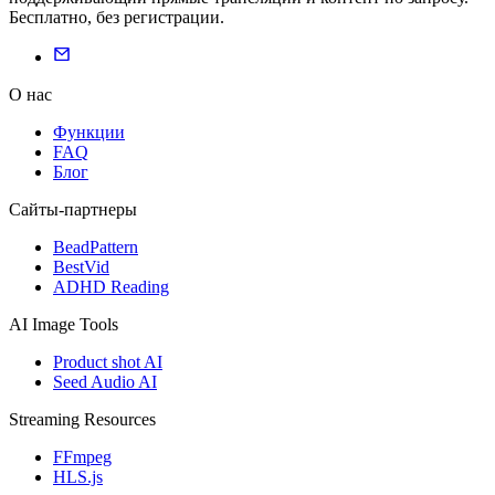
Бесплатно, без регистрации.
О нас
Функции
FAQ
Блог
Сайты-партнеры
BeadPattern
BestVid
ADHD Reading
AI Image Tools
Product shot AI
Seed Audio AI
Streaming Resources
FFmpeg
HLS.js