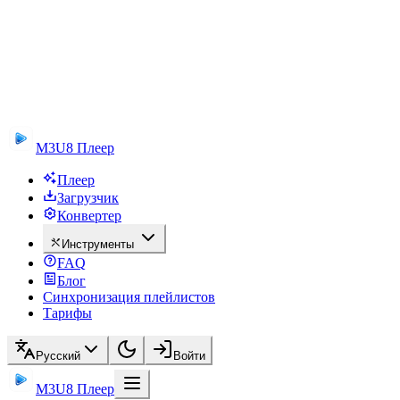
M3U8 Плеер
Плеер
Загрузчик
Конвертер
Инструменты
FAQ
Блог
Синхронизация плейлистов
Тарифы
Русский
Войти
M3U8 Плеер