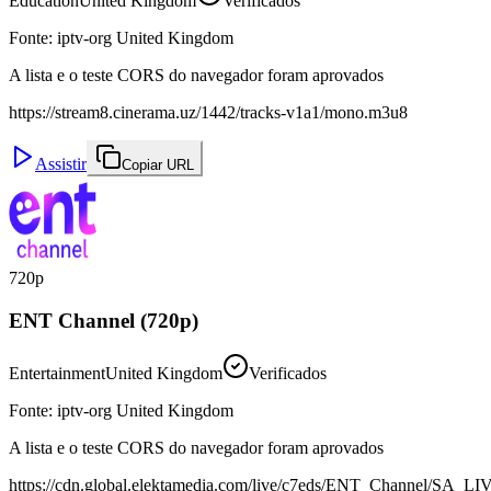
Education
United Kingdom
Verificados
Fonte
:
iptv-org United Kingdom
A lista e o teste CORS do navegador foram aprovados
https://stream8.cinerama.uz/1442/tracks-v1a1/mono.m3u8
Assistir
Copiar URL
720p
ENT Channel (720p)
Entertainment
United Kingdom
Verificados
Fonte
:
iptv-org United Kingdom
A lista e o teste CORS do navegador foram aprovados
https://cdn.global.elektamedia.com/live/c7eds/ENT_Channel/SA_LI