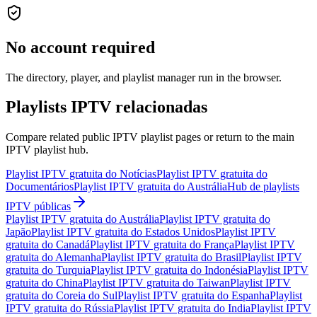
No account required
The directory, player, and playlist manager run in the browser.
Playlists IPTV relacionadas
Compare related public IPTV playlist pages or return to the main
IPTV playlist hub.
Playlist IPTV gratuita do Notícias
Playlist IPTV gratuita do
Documentários
Playlist IPTV gratuita do Austrália
Hub de playlists
IPTV públicas
Playlist IPTV gratuita do Austrália
Playlist IPTV gratuita do
Japão
Playlist IPTV gratuita do Estados Unidos
Playlist IPTV
gratuita do Canadá
Playlist IPTV gratuita do França
Playlist IPTV
gratuita do Alemanha
Playlist IPTV gratuita do Brasil
Playlist IPTV
gratuita do Turquia
Playlist IPTV gratuita do Indonésia
Playlist IPTV
gratuita do China
Playlist IPTV gratuita do Taiwan
Playlist IPTV
gratuita do Coreia do Sul
Playlist IPTV gratuita do Espanha
Playlist
IPTV gratuita do Rússia
Playlist IPTV gratuita do India
Playlist IPTV