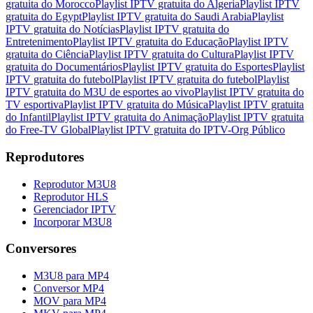
gratuita do Morocco
Playlist IPTV gratuita do Algeria
Playlist IPTV
gratuita do Egypt
Playlist IPTV gratuita do Saudi Arabia
Playlist
IPTV gratuita do Notícias
Playlist IPTV gratuita do
Entretenimento
Playlist IPTV gratuita do Educação
Playlist IPTV
gratuita do Ciência
Playlist IPTV gratuita do Cultura
Playlist IPTV
gratuita do Documentários
Playlist IPTV gratuita do Esportes
Playlist
IPTV gratuita do futebol
Playlist IPTV gratuita do futebol
Playlist
IPTV gratuita do M3U de esportes ao vivo
Playlist IPTV gratuita do
TV esportiva
Playlist IPTV gratuita do Música
Playlist IPTV gratuita
do Infantil
Playlist IPTV gratuita do Animação
Playlist IPTV gratuita
do Free-TV Global
Playlist IPTV gratuita do IPTV-Org Público
Reprodutores
Reprodutor M3U8
Reprodutor HLS
Gerenciador IPTV
Incorporar M3U8
Conversores
M3U8 para MP4
Conversor MP4
MOV para MP4