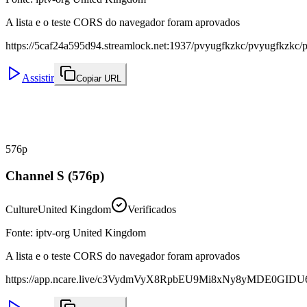
A lista e o teste CORS do navegador foram aprovados
https://5caf24a595d94.streamlock.net:1937/pvyugfkzkc/pvyugfkzkc/p
Assistir
Copiar URL
576p
Channel S (576p)
Culture
United Kingdom
Verificados
Fonte
:
iptv-org United Kingdom
A lista e o teste CORS do navegador foram aprovados
https://app.ncare.live/c3VydmVyX8RpbEU9Mi8xNy8yMDE0GI