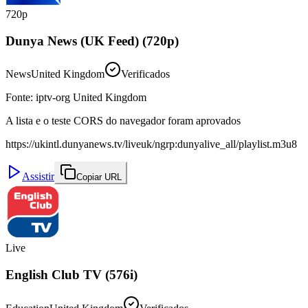
720p
Dunya News (UK Feed) (720p)
News
United Kingdom
Verificados
Fonte
:
iptv-org United Kingdom
A lista e o teste CORS do navegador foram aprovados
https://ukintl.dunyanews.tv/liveuk/ngrp:dunyalive_all/playlist.m3u8
Assistir
Copiar URL
Live
English Club TV (576i)