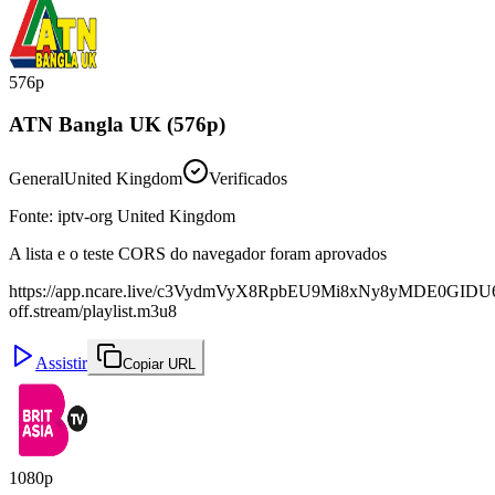
576p
ATN Bangla UK (576p)
General
United Kingdom
Verificados
Fonte
:
iptv-org United Kingdom
A lista e o teste CORS do navegador foram aprovados
https://app.ncare.live/c3VydmVyX8RpbEU9Mi8xNy8yMDE0
off.stream/playlist.m3u8
Assistir
Copiar URL
1080p