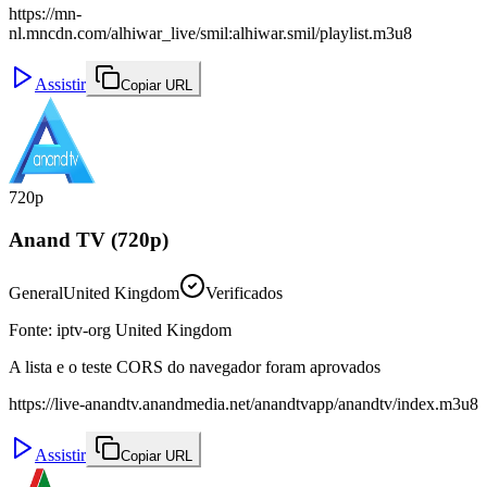
https://mn-
nl.mncdn.com/alhiwar_live/smil:alhiwar.smil/playlist.m3u8
Assistir
Copiar URL
720p
Anand TV (720p)
General
United Kingdom
Verificados
Fonte
:
iptv-org United Kingdom
A lista e o teste CORS do navegador foram aprovados
https://live-anandtv.anandmedia.net/anandtvapp/anandtv/index.m3u8
Assistir
Copiar URL