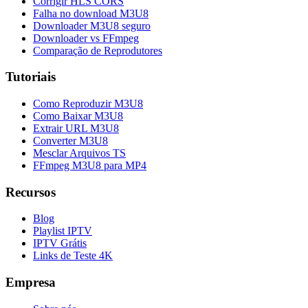
Corrigir HLS CORS
Falha no download M3U8
Downloader M3U8 seguro
Downloader vs FFmpeg
Comparação de Reprodutores
Tutoriais
Como Reproduzir M3U8
Como Baixar M3U8
Extrair URL M3U8
Converter M3U8
Mesclar Arquivos TS
FFmpeg M3U8 para MP4
Recursos
Blog
Playlist IPTV
IPTV Grátis
Links de Teste 4K
Empresa