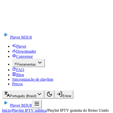
Player M3U8
Player
Downloader
Conversor
Ferramentas
FAQ
Blog
Sincronização de playlists
Preços
Português (Brasil)
Entrar
Player M3U8
Início
/
Playlist IPTV pública
/
Playlist IPTV gratuita do Reino Unido