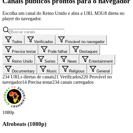
Canais públicos prontos para o navegador
Escolha um canal do Reino Unido e abra a URL M3U8 direta no
player do navegador.
Todos
Verificados
Provável no navegador
Precisa testar
Pode falhar
Destaques
Reino Unido
Series
News
Entertainment
Documentary
Music
Religious
General
234
URLs diretas de canais
21
Verificados
220
Provável no
navegador
14
Precisa testar
234 canais carregados
1080p
Afrobeats (1080p)