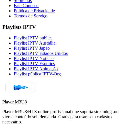
Sobre nós
Fale Conosco
Política de Privacidade
Termos de Serviço
Playlists IPTV
Playlist IPTV pública
Playlist IPTV Austrália
Playlist IPTV Japão
Playlist IPTV Estados Unidos
Playlist IPTV Notícias
Playlist IPTV Esportes
Playlist IPTV Animação
Playlist pública IPTV-Org
Player M3U8
Player M3U8/HLS online profissional que suporta streaming ao
vivo e conteúdo sob demanda. Grátis para usar, sem cadastro
necessário.