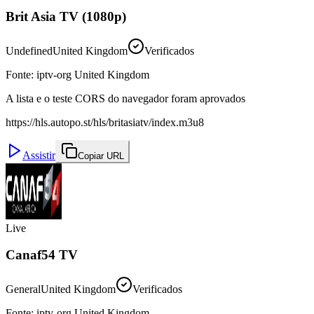
Brit Asia TV (1080p)
Undefined
United Kingdom
Verificados
Fonte
:
iptv-org United Kingdom
A lista e o teste CORS do navegador foram aprovados
https://hls.autopo.st/hls/britasiatv/index.m3u8
Assistir
Copiar URL
Live
Canaf54 TV
General
United Kingdom
Verificados
Fonte
:
iptv-org United Kingdom