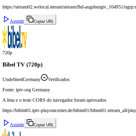
https://stream02.welocal.stream/stream/fhd-augsburgtv_104951/ngrp:s
Assistir
Copiar URL
720p
Bibel TV (720p)
Undefined
Germany
Verificados
Fonte
:
iptv-org Germany
A lista e o teste CORS do navegador foram aprovados
https://bibint01.iptv-playoutcenter.de/bibint01/bibint01.stream_all/pla
Assistir
Copiar URL