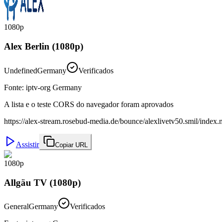
1080p
Alex Berlin (1080p)
Undefined
Germany
Verificados
Fonte
:
iptv-org Germany
A lista e o teste CORS do navegador foram aprovados
https://alex-stream.rosebud-media.de/bounce/alexlivetv50.smil/index
Assistir
Copiar URL
1080p
Allgäu TV (1080p)
General
Germany
Verificados