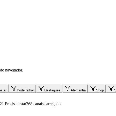
do navegador.
estar
Pode falhar
Destaques
Alemanha
Shop
S
21
Precisa testar
268 canais carregados