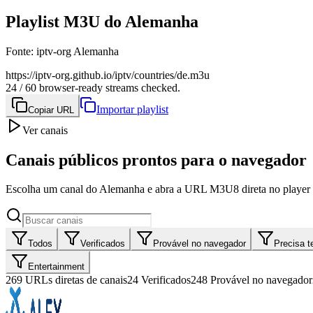
Playlist M3U do Alemanha
Fonte
:
iptv-org Alemanha
https://iptv-org.github.io/iptv/countries/de.m3u
24 / 60 browser-ready streams checked.
Importar playlist
Copiar URL
Ver canais
Canais públicos prontos para o navegador
Escolha um canal do Alemanha e abra a URL M3U8 direta no player 
Todos
Verificados
Provável no navegador
Precisa t
Entertainment
269
URLs diretas de canais
24
Verificados
248
Provável no navegador