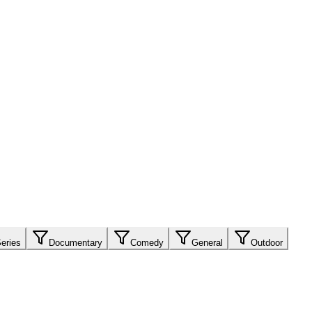
eries
Documentary
Comedy
General
Outdoor