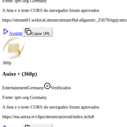
Fonte
:
iptv-org Germany
A lista e o teste CORS do navegador foram aprovados
https://stream01.welocal.stream/stream/fhd-allgaeutv_25679/ngrp:stre
Assistir
Copiar URL
360p
Anixe + (360p)
Entertainment
Germany
Verificados
Fonte
:
iptv-org Germany
A lista e o teste CORS do navegador foram aprovados
https://ma.anixa.tv/clips/stream/anixesd/index.m3u8