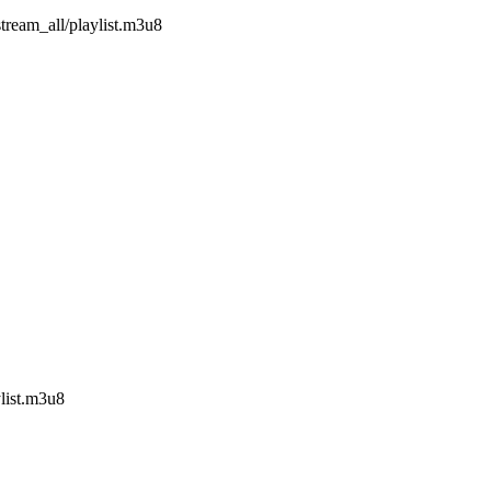
tream_all/playlist.m3u8
ylist.m3u8