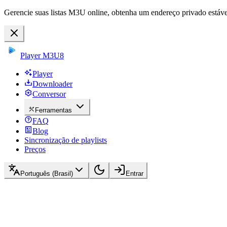
Gerencie suas listas M3U online, obtenha um endereço privado estável
Player M3U8
Player
Downloader
Conversor
Ferramentas
FAQ
Blog
Sincronização de playlists
Preços
Português (Brasil)
Entrar