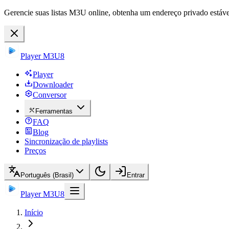
Gerencie suas listas M3U online, obtenha um endereço privado estável
Player M3U8
Player
Downloader
Conversor
Ferramentas
FAQ
Blog
Sincronização de playlists
Preços
Português (Brasil)
Entrar
Player M3U8
Início