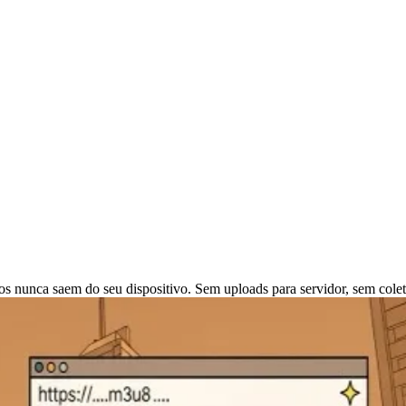
stema Apple, MKV para armazenamento de alta qualidade, WebM para w