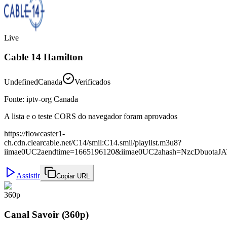
Live
Cable 14 Hamilton
Undefined
Canada
Verificados
Fonte
:
iptv-org Canada
A lista e o teste CORS do navegador foram aprovados
https://flowcaster1-
ch.cdn.clearcable.net/C14/smil:C14.smil/playlist.m3u8?
iimae0UC2aendtime=1665196120&iimae0UC2ahash=NzcDbuota
Assistir
Copiar URL
360p
Canal Savoir (360p)