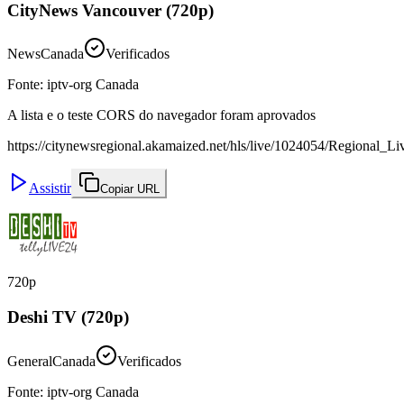
CityNews Vancouver (720p)
News
Canada
Verificados
Fonte
:
iptv-org Canada
A lista e o teste CORS do navegador foram aprovados
https://citynewsregional.akamaized.net/hls/live/1024054/Regional_L
Assistir
Copiar URL
720p
Deshi TV (720p)
General
Canada
Verificados
Fonte
:
iptv-org Canada