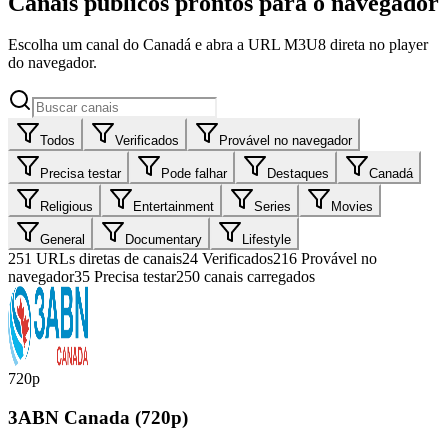
Canais públicos prontos para o navegador
Escolha um canal do Canadá e abra a URL M3U8 direta no player
do navegador.
Todos
Verificados
Provável no navegador
Precisa testar
Pode falhar
Destaques
Canadá
Religious
Entertainment
Series
Movies
General
Documentary
Lifestyle
251
URLs diretas de canais
24
Verificados
216
Provável no
navegador
35
Precisa testar
250 canais carregados
720p
3ABN Canada (720p)