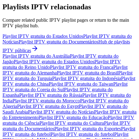
Playlists IPTV relacionadas
Compare related public IPTV playlist pages or return to the main
IPTV playlist hub.
Playlist IPTV gratuita do Estados Unidos
Playlist IPTV gratuita do
Notícias
Playlist IPTV gratuita do Documentários
Hub de playlists
IPTV públicas
Playlist IPTV gratuita do Austrália
Playlist IPTV gratuita do
Japão
Playlist IPTV gratuita do Estados Unidos
Playlist IPTV
gratuita do Reino Unido
Playlist IPTV gratuita do França
Playlist
IPTV gratuita do Alemanha
Playlist IPTV gratuita do Brasil
Playlist
IPTV gratuita do Turquia
Playlist IPTV gratuita do Indonésia
Playlist
IPTV gratuita do China
Playlist IPTV gratuita do Taiwan
Playlist
IPTV gratuita do Coreia do Sul
Playlist IPTV gratuita do
Espanha
Playlist IPTV gratuita do Rússia
Playlist IPTV gratuita do
India
Playlist IPTV gratuita do Morocco
Playlist IPTV gratuita do
Algeria
Playlist IPTV gratuita do Egypt
Playlist IPTV gratuita do
Saudi Arabia
Playlist IPTV gratuita do Notícias
Playlist IPTV gratuita
do Entretenimento
Playlist IPTV gratuita do Educação
Playlist IPTV
gratuita do Ciência
Playlist IPTV gratuita do Cultura
Playlist IPTV
gratuita do Documentários
Playlist IPTV gratuita do Esportes
Playlist
IPTV gratuita do futebol
Playlist IPTV gratuita do futebol
Playlist