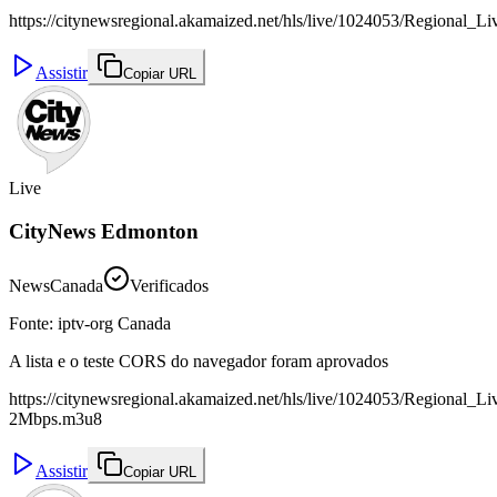
https://citynewsregional.akamaized.net/hls/live/1024053/Regional_L
Assistir
Copiar URL
Live
CityNews Edmonton
News
Canada
Verificados
Fonte
:
iptv-org Canada
A lista e o teste CORS do navegador foram aprovados
https://citynewsregional.akamaized.net/hls/live/1024053/Regional_L
2Mbps.m3u8
Assistir
Copiar URL