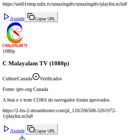
https://uni01rtmp.tulix.tv/amazingdtv/amazingdtv/playlist.m3u8
Assistir
Copiar URL
1080p
C Malayalam TV (1080p)
Culture
Canada
Verificados
Fonte
:
iptv-org Canada
A lista e o teste CORS do navegador foram aprovados
https://2-fss-2.streamhoster.com/pl_120/206508-3261972-
1/playlist.m3u8
Assistir
Copiar URL