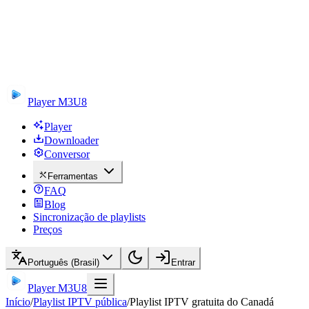
Player M3U8
Player
Downloader
Conversor
Ferramentas
FAQ
Blog
Sincronização de playlists
Preços
Português (Brasil)
Entrar
Player M3U8
Início
/
Playlist IPTV pública
/
Playlist IPTV gratuita do Canadá