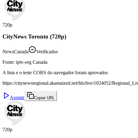
720p
CityNews Toronto (720p)
News
Canada
Verificados
Fonte
:
iptv-org Canada
A lista e o teste CORS do navegador foram aprovados
https://citynewsregional.akamaized.net/hls/live/1024052/Regional_L
Assistir
Copiar URL
720p