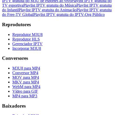
IPTV gratuita do M3U de esportes ao vivo
Playlist IPTV gratuita do
TV esportiva
Playlist IPTV gratuita do Música
Playlist IPTV gratuita
do Infantil
Playlist IPTV gratuita do Animação
Playlist IPTV gratuita
do Free-TV Global
Playlist IPTV gratuita do IPTV-Org Público
Reprodutores
Reprodutor M3U8
Reprodutor HLS
Gerenciador IPTV
Incorporar M3U8
Conversores
M3U8 para MP4
Conversor MP4
MOV para MP4
MKV para MP4
WebM para MP4
Vídeo para GIF
MP4 para MP3
Baixadores