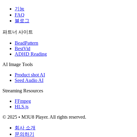
기능
FAQ
블로그
파트너 사이트
BeadPattern
BestVid
ADHD Reading
AI Image Tools
Product shot AI
Seed Audio AI
Streaming Resources
FFmpeg
HLS.js
© 2025 • M3U8 Player. All rights reserved.
회사 소개
문의하기